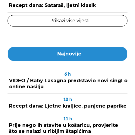
Recept dana: Sataraš, ljetni klasik
Prikaži više vijesti
Najnovije
6
h
VIDEO / Baby Lasagna predstavio novi singl o
online nasilju
10
h
Recept dana: Ljetne kraljice, punjene paprike
11
h
Prije nego ih stavite u košaricu, provjerite
što se nalazi u ribljim štapićima