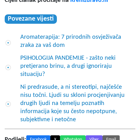
Cijeli članak pročitaje na
Krenizdravo.hr
Povezane vijesti
Aromaterapija: 7 prirodnih osvježivača
zraka za vaš dom
PSIHOLOGIJA PANDEMIJE - zašto neki
pretjerano brinu, a drugi ignoriraju
situaciju?
Ni predrasude, a ni stereotipi, najčešće
nisu točni. Ljudi su skloni procjenjivanju
drugih ljudi na temelju poznatih
informacija koje su često nepotpune,
subjektivne i netočne
Podijeli:
Facebook
X
WhatsApp
Viber
Email