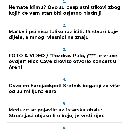
1.
Nemate klimu? Ovo su besplatni trikovi zbog
kojih će vam stan biti osjetno hladniji
2.
Mačke i psi nisu toliko različiti: 14 stvari koje
dijele, a mnogi vlasnici ne znaju
3.
FOTO & VIDEO / "Pozdrav Pula, j**** je vruće
ovdje!" Nick Cave silovito otvorio koncert u
Areni
4.
Osvojen Eurojackpot! Sretnik bogatiji za više
od 32 milijuna eura
5.
Meduze se pojavile uz istarsku obalu:
Stručnjaci objasnili o kojoj je vrsti riječ
6.