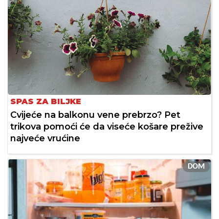
SPAS ZA BILJKE
Cvijeće na balkonu vene prebrzo? Pet
trikova pomoći će da viseće košare prežive
najveće vrućine
DOM