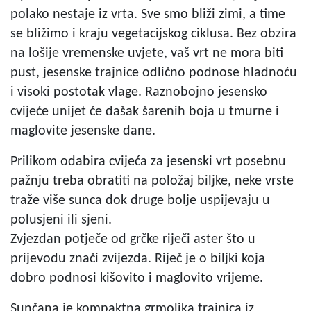
polako nestaje iz vrta. Sve smo bliži zimi, a time
se bližimo i kraju vegetacijskog ciklusa. Bez obzira
na lošije vremenske uvjete, vaš vrt ne mora biti
pust, jesenske trajnice odlično podnose hladnoću
i visoki postotak vlage. Raznobojno jesensko
cvijeće unijet će dašak šarenih boja u tmurne i
maglovite jesenske dane.
Prilikom odabira cvijeća za jesenski vrt posebnu
pažnju treba obratiti na položaj biljke, neke vrste
traže više sunca dok druge bolje uspijevaju u
polusjeni ili sjeni.
Zvjezdan potječe od grčke riječi aster što u
prijevodu znači zvijezda. Riječ je o biljki koja
dobro podnosi kišovito i maglovito vrijeme.
Sunčana je kompaktna grmolika trajnica iz