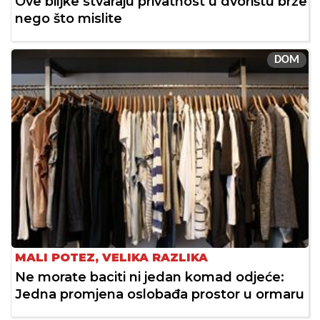
Ove biljke stvaraju privatnost u dvorištu brže
nego što mislite
DOM
MALI POTEZ, VELIKA RAZLIKA
Ne morate baciti ni jedan komad odjeće:
Jedna promjena oslobađa prostor u ormaru