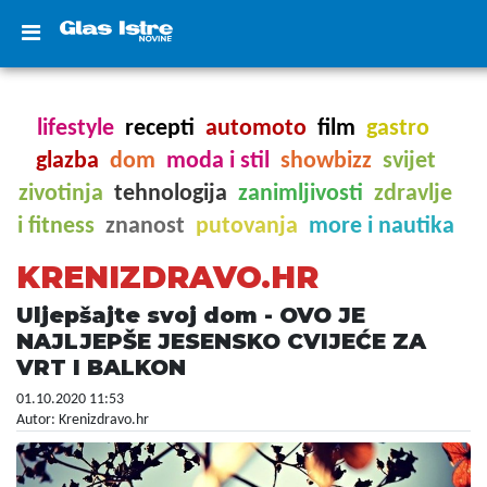
lifestyle
recepti
automoto
film
gastro
glazba
dom
moda i stil
showbizz
svijet
zivotinja
tehnologija
zanimljivosti
zdravlje
i fitness
znanost
putovanja
more i nautika
KRENIZDRAVO.HR
Uljepšajte svoj dom - OVO JE
NAJLJEPŠE JESENSKO CVIJEĆE ZA
VRT I BALKON
01.10.2020 11:53
Autor: Krenizdravo.hr