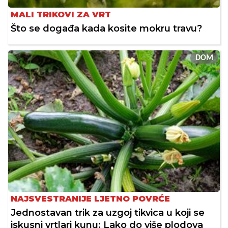
MALI TRIKOVI ZA VRT
Što se događa kada kosite mokru travu?
DOM
NAJSVESTRANIJE LJETNO POVRĆE
Jednostavan trik za uzgoj tikvica u koji se
iskusni vrtlari kunu: Lako do više plodova