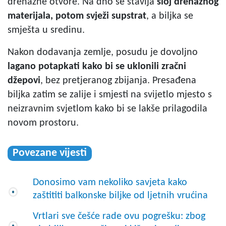
drenažne otvore. Na dno se stavlja
sloj drenažnog
materijala, potom svježi supstrat
, a biljka se
smješta u sredinu.
Nakon dodavanja zemlje, posudu je dovoljno
lagano potapkati kako bi se uklonili zračni
džepovi
, bez pretjeranog zbijanja. Presađena
biljka zatim se zalije i smjesti na svijetlo mjesto s
neizravnim svjetlom kako bi se lakše prilagodila
novom prostoru.
Povezane vijesti
Donosimo vam nekoliko savjeta kako
zaštititi balkonske biljke od ljetnih vrućina
Vrtlari sve češće rade ovu pogrešku: zbog