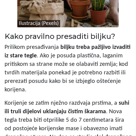
Ilustracija (Pexels)
Kako pravilno presaditi biljku?
Prilikom presađivanja
biljku treba pažljivo izvaditi
iz stare tegle
. Ako je posuda plastična, laganim
pritiskom sa strane može se olabaviti zemlja; kod
tvrdih materijala ponekad je potrebno razbiti ili
prerezati posudu kako bi se izbjeglo oštećenje
korijena.
Korijenje se zatim nježno razdvaja prstima, a
suhi
ili truli dijelovi uklanjaju čistim škarama
. Nova
tegla treba biti otprilike 5 do 7 centimetara šira
od postojeće korijenske mase i obavezno imati