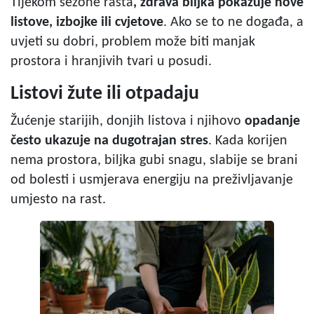
Tijekom sezone rasta
, zdrava biljka pokazuje nove
listove, izbojke ili cvjetove
. Ako se to ne događa, a
uvjeti su dobri, problem može biti manjak
prostora i hranjivih tvari u posudi.
Listovi žute ili otpadaju
Žućenje starijih, donjih listova i njihovo
opadanje
često ukazuje na dugotrajan stres
. Kada korijen
nema prostora, biljka gubi snagu, slabije se brani
od bolesti i usmjerava energiju na preživljavanje
umjesto na rast.