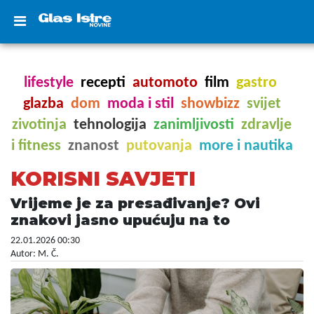
lifestyle
recepti
automoto
film
gastro
glazba
dom
moda i stil
showbizz
svijet
zivotinja
tehnologija
zanimljivosti
zdravlje
i fitness
znanost
putovanja
more i nautika
KORISNI SAVJETI
Vrijeme je za presađivanje? Ovi
znakovi jasno upućuju na to
22.01.2026 00:30
Autor: M. Č.