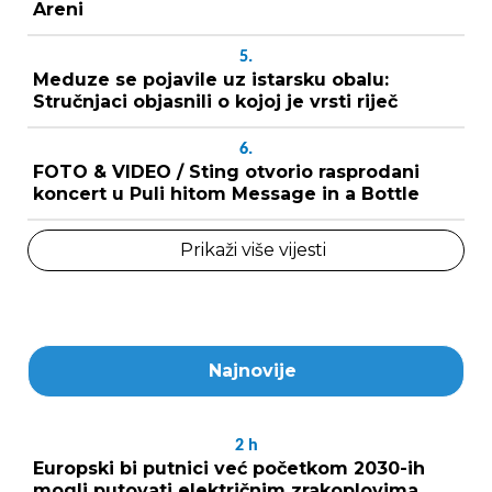
Areni
5.
Meduze se pojavile uz istarsku obalu:
Stručnjaci objasnili o kojoj je vrsti riječ
6.
FOTO & VIDEO / Sting otvorio rasprodani
koncert u Puli hitom Message in a Bottle
Prikaži više vijesti
Najnovije
2
h
Europski bi putnici već početkom 2030-ih
mogli putovati električnim zrakoplovima