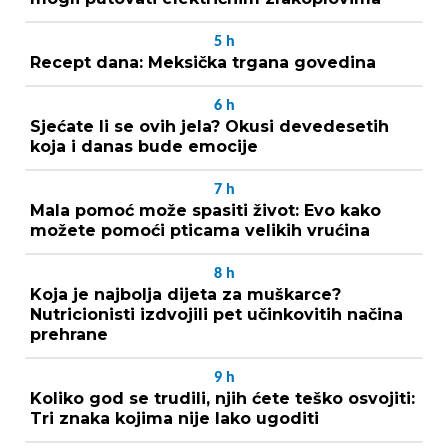
5
h
Recept dana: Meksička trgana govedina
6
h
Sjećate li se ovih jela? Okusi devedesetih
koja i danas bude emocije
7
h
Mala pomoć može spasiti život: Evo kako
možete pomoći pticama velikih vrućina
8
h
Koja je najbolja dijeta za muškarce?
Nutricionisti izdvojili pet učinkovitih načina
prehrane
9
h
Koliko god se trudili, njih ćete teško osvojiti:
Tri znaka kojima nije lako ugoditi