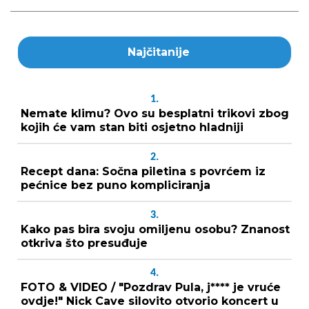
Najčitanije
1.
Nemate klimu? Ovo su besplatni trikovi zbog
kojih će vam stan biti osjetno hladniji
2.
Recept dana: Sočna piletina s povrćem iz
pećnice bez puno kompliciranja
3.
Kako pas bira svoju omiljenu osobu? Znanost
otkriva što presuđuje
4.
FOTO & VIDEO / "Pozdrav Pula, j**** je vruće
ovdje!" Nick Cave silovito otvorio koncert u