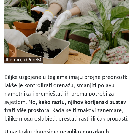
Ilustracija (Pexels)
Biljke uzgojene u teglama imaju brojne prednosti:
lakše je kontrolirati drenažu, smanjiti pojavu
nametnika i premještati ih prema potrebi za
svjetlom. No,
kako rastu, njihov korijenski sustav
traži više prostora
. Kada se ti znakovi zanemare,
biljke mogu oslabjeti, prestati rasti ili čak propasti.
U nastavku donosimo
nekoliko pouzdanih