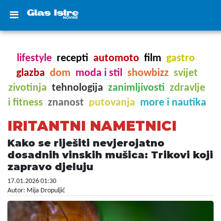
lifestyle
recepti
automoto
film
gastro
glazba
dom
moda i stil
showbizz
svijet
zivotinja
tehnologija
zanimljivosti
zdravlje
i fitness
znanost
putovanja
more i nautika
IRITANTNI NAMETNICI
Kako se riješiti nevjerojatno
dosadnih vinskih mušica: Trikovi koji
zapravo djeluju
17.01.2026 01:30
Autor: Mija Dropuljić