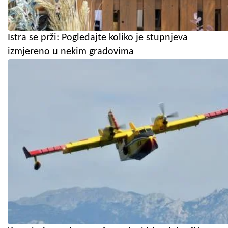
Istra se prži: Pogledajte koliko je stupnjeva
izmjereno u nekim gradovima