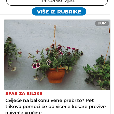
Prikaži više vijesti
VIŠE IZ RUBRIKE
DOM
SPAS ZA BILJKE
Cvijeće na balkonu vene prebrzo? Pet
trikova pomoći će da viseće košare prežive
najveće vrućine