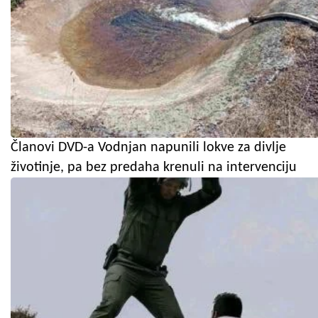
Članovi DVD-a Vodnjan napunili lokve za divlje
životinje, pa bez predaha krenuli na intervenciju