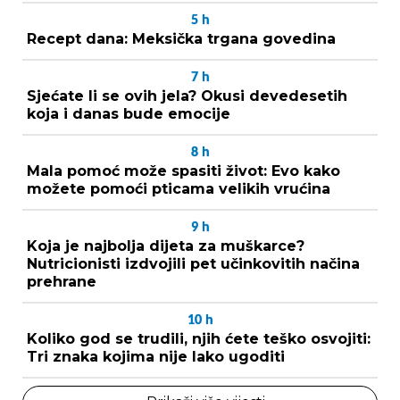
5
h
Recept dana: Meksička trgana govedina
7
h
Sjećate li se ovih jela? Okusi devedesetih
koja i danas bude emocije
8
h
Mala pomoć može spasiti život: Evo kako
možete pomoći pticama velikih vrućina
9
h
Koja je najbolja dijeta za muškarce?
Nutricionisti izdvojili pet učinkovitih načina
prehrane
10
h
Koliko god se trudili, njih ćete teško osvojiti:
Tri znaka kojima nije lako ugoditi