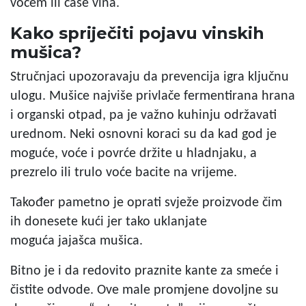
voćem ili čaše vina.
Kako spriječiti pojavu vinskih
mušica?
Stručnjaci upozoravaju da prevencija igra ključnu
ulogu. Mušice najviše privlače fermentirana hrana
i organski otpad, pa je važno kuhinju održavati
urednom. Neki osnovni koraci su da kad god je
moguće, voće i povrće držite u hladnjaku, a
prezrelo ili trulo voće bacite na vrijeme.
Također pametno je oprati svježe proizvode čim
ih donesete kući jer tako uklanjate
moguća jajašca mušica.
Bitno je i da redovito praznite kante za smeće i
čistite odvode. Ove male promjene dovoljne su