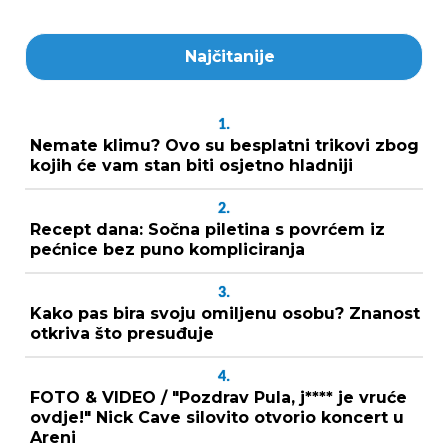
Najčitanije
1.
Nemate klimu? Ovo su besplatni trikovi zbog
kojih će vam stan biti osjetno hladniji
2.
Recept dana: Sočna piletina s povrćem iz
pećnice bez puno kompliciranja
3.
Kako pas bira svoju omiljenu osobu? Znanost
otkriva što presuđuje
4.
FOTO & VIDEO / "Pozdrav Pula, j**** je vruće
ovdje!" Nick Cave silovito otvorio koncert u
Areni