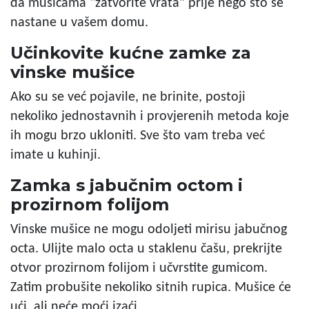
da mušicama “zatvorite vrata” prije nego što se
nastane u vašem domu.
Učinkovite kućne zamke za
vinske mušice
Ako su se već pojavile, ne brinite, postoji
nekoliko jednostavnih i provjerenih metoda koje
ih mogu brzo ukloniti. Sve što vam treba već
imate u kuhinji.
Zamka s jabučnim octom i
prozirnom folijom
Vinske mušice ne mogu odoljeti mirisu jabučnog
octa. Ulijte malo octa u staklenu čašu, prekrijte
otvor prozirnom folijom i učvrstite gumicom.
Zatim probušite nekoliko sitnih rupica. Mušice će
ući, ali neće moći izaći.