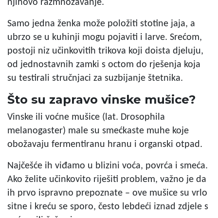
njihovo razmnožavanje.
Samo jedna ženka može položiti stotine jaja, a
ubrzo se u kuhinji mogu pojaviti i larve. Srećom,
postoji niz učinkovitih trikova koji doista djeluju,
od jednostavnih zamki s octom do rješenja koja
su testirali stručnjaci za suzbijanje štetnika.
Što su zapravo vinske mušice?
Vinske ili voćne mušice (lat. Drosophila
melanogaster) male su smećkaste muhe koje
obožavaju fermentiranu hranu i organski otpad.
Najčešće ih viđamo u blizini voća, povrća i smeća.
Ako želite učinkovito riješiti problem, važno je da
ih prvo ispravno prepoznate – ove mušice su vrlo
sitne i kreću se sporo, često lebdeći iznad zdjele s