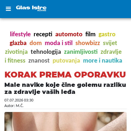
lifestyle
recepti
automoto
film
gastro
glazba
dom
moda i stil
showbizz
svijet
zivotinja
tehnologija
zanimljivosti
zdravlje
i fitness
znanost
putovanja
more i nautika
KORAK PREMA OPORAVKU
Male navike koje čine golemu razliku
za zdravlje vaših leđa
07.07.2026 03:30
Autor: M.Č.