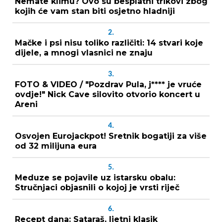
Nemate klimu? Ovo su besplatni trikovi zbog
kojih će vam stan biti osjetno hladniji
2.
Mačke i psi nisu toliko različiti: 14 stvari koje
dijele, a mnogi vlasnici ne znaju
3.
FOTO & VIDEO / "Pozdrav Pula, j**** je vruće
ovdje!" Nick Cave silovito otvorio koncert u
Areni
4.
Osvojen Eurojackpot! Sretnik bogatiji za više
od 32 milijuna eura
5.
Meduze se pojavile uz istarsku obalu:
Stručnjaci objasnili o kojoj je vrsti riječ
6.
Recept dana: Sataraš, ljetni klasik