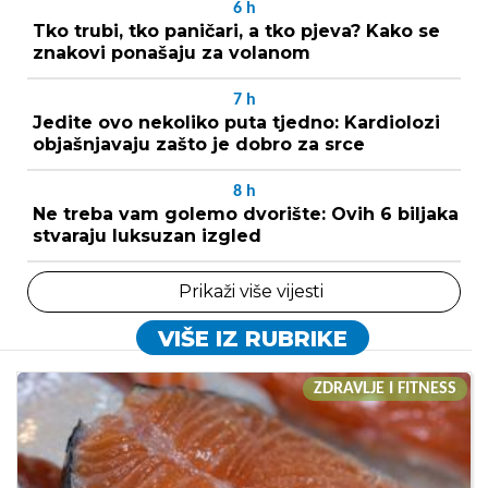
6
h
Tko trubi, tko paničari, a tko pjeva? Kako se
znakovi ponašaju za volanom
7
h
Jedite ovo nekoliko puta tjedno: Kardiolozi
objašnjavaju zašto je dobro za srce
8
h
Ne treba vam golemo dvorište: Ovih 6 biljaka
stvaraju luksuzan izgled
Prikaži više vijesti
VIŠE IZ RUBRIKE
ZDRAVLJE I FITNESS