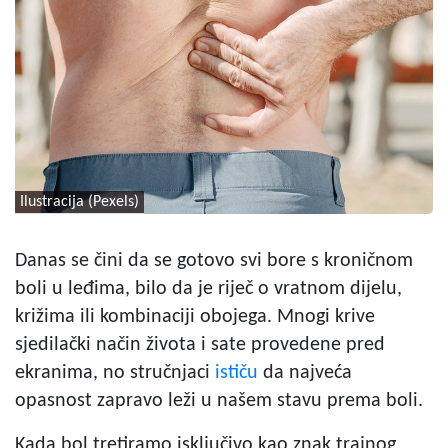
Ilustracija (Pexels)
Danas se čini da se gotovo svi bore s kroničnom
boli u leđima, bilo da je riječ o vratnom dijelu,
križima ili kombinaciji obojega. Mnogi krive
sjedilački način života i sate provedene pred
ekranima, no stručnjaci
ističu
da najveća
opasnost zapravo leži u našem stavu prema boli.
Kada bol tretiramo isključivo kao znak trajnog