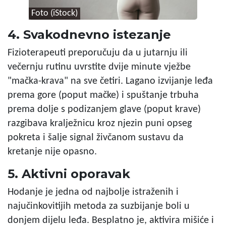
Foto (iStock)
4. Svakodnevno istezanje
Fizioterapeuti preporučuju da u jutarnju ili
večernju rutinu uvrstite dvije minute vježbe
"mačka-krava" na sve četiri. Lagano izvijanje leđa
prema gore (poput mačke) i spuštanje trbuha
prema dolje s podizanjem glave (poput krave)
razgibava kralježnicu kroz njezin puni opseg
pokreta i šalje signal živčanom sustavu da
kretanje nije opasno.
5. Aktivni oporavak
Hodanje je jedna od najbolje istraženih i
najučinkovitijih metoda za suzbijanje boli u
donjem dijelu leđa. Besplatno je, aktivira mišiće i