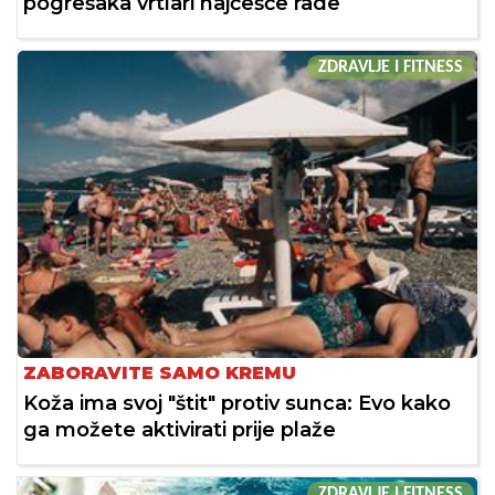
pogrešaka vrtlari najčešće rade
ZDRAVLJE I FITNESS
ZABORAVITE SAMO KREMU
Koža ima svoj "štit" protiv sunca: Evo kako
ga možete aktivirati prije plaže
ZDRAVLJE I FITNESS