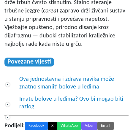
drže trbuh čvrsto stisnutim. Stalno stezanje
trbušne jezgre (
corea
) zapravo drži živčani sustav
u stanju pripravnosti i povećava napetost.
Vježbajte opušteno, prirodno disanje kroz
dijafragmu — duboki stabilizatori kralježnice
najbolje rade kada niste u grču.
Povezane vijesti
Ova jednostavna i zdrava navika može
znatno smanjiti bolove u leđima
Imate bolove u leđima? Ovo bi mogao biti
razlog
Podijeli:
Facebook
X
WhatsApp
Viber
Email