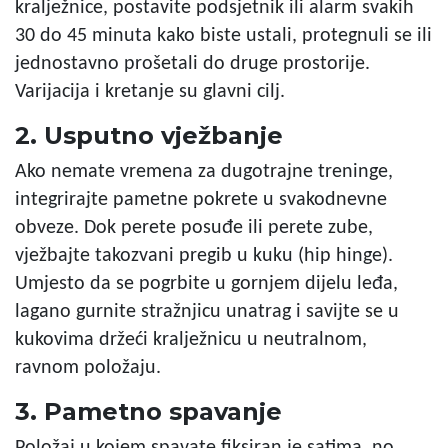
kralježnice, postavite podsjetnik ili alarm svakih
30 do 45 minuta kako biste ustali, protegnuli se ili
jednostavno prošetali do druge prostorije.
Varijacija i kretanje su glavni cilj.
2. Usputno vježbanje
Ako nemate vremena za dugotrajne treninge,
integrirajte pametne pokrete u svakodnevne
obveze. Dok perete posuđe ili perete zube,
vježbajte takozvani pregib u kuku (hip hinge).
Umjesto da se pogrbite u gornjem dijelu leđa,
lagano gurnite stražnjicu unatrag i savijte se u
kukovima držeći kralježnicu u neutralnom,
ravnom položaju.
3. Pametno spavanje
Položaj u kojem spavate fiksiran je satima, no