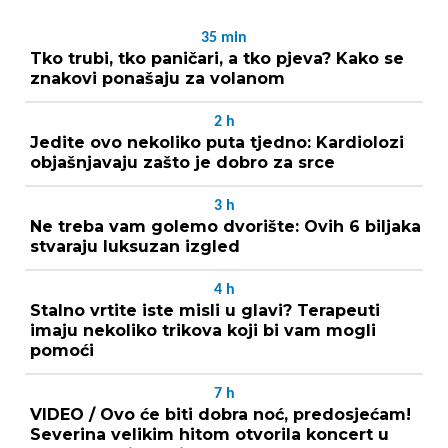
35
min
Tko trubi, tko paničari, a tko pjeva? Kako se
znakovi ponašaju za volanom
2
h
Jedite ovo nekoliko puta tjedno: Kardiolozi
objašnjavaju zašto je dobro za srce
3
h
Ne treba vam golemo dvorište: Ovih 6 biljaka
stvaraju luksuzan izgled
4
h
Stalno vrtite iste misli u glavi? Terapeuti
imaju nekoliko trikova koji bi vam mogli
pomoći
7
h
VIDEO / Ovo će biti dobra noć, predosjećam!
Severina velikim hitom otvorila koncert u