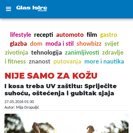
lifestyle
recepti
automoto
film
gastro
glazba
dom
moda i stil
showbizz
svijet
zivotinja
tehnologija
zanimljivosti
zdravlje
i fitness
znanost
putovanja
more i nautika
NIJE SAMO ZA KOŽU
I kosa treba UV zaštitu: Spriječite
suhoću, oštećenja i gubitak sjaja
27.05.2026 01:30
Autor: Mija Dropuljić