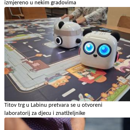
izmjereno u nekim gradovima
Titov trg u Labinu pretvara se u otvoreni
laboratorij za djecu i znatiželjnike