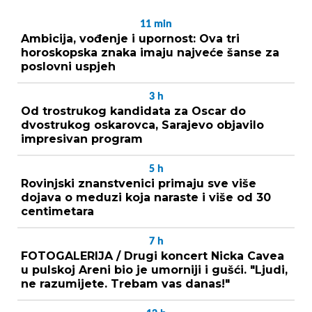
11
min
Ambicija, vođenje i upornost: Ova tri
horoskopska znaka imaju najveće šanse za
poslovni uspjeh
3
h
Od trostrukog kandidata za Oscar do
dvostrukog oskarovca, Sarajevo objavilo
impresivan program
5
h
Rovinjski znanstvenici primaju sve više
dojava o meduzi koja naraste i više od 30
centimetara
7
h
FOTOGALERIJA / Drugi koncert Nicka Cavea
u pulskoj Areni bio je umorniji i gušći. "Ljudi,
ne razumijete. Trebam vas danas!"