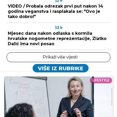
12
h
VIDEO / Probala odrezak prvi put nakon 14
godina veganstva i rasplakala se: "Ovo je
tako dobro!"
13
h
Mjesec dana nakon odlaska s kormila
hrvatske nogometne reprezentacije, Zlatko
Dalić ima novi posao
Prikaži više vijesti
VIŠE IZ RUBRIKE
LIFESTYLE