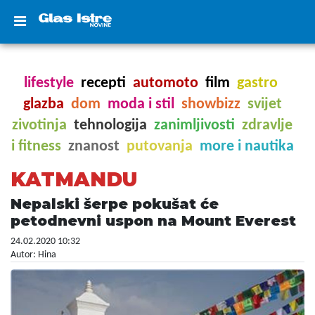
lifestyle
recepti
automoto
film
gastro
glazba
dom
moda i stil
showbizz
svijet
zivotinja
tehnologija
zanimljivosti
zdravlje
i fitness
znanost
putovanja
more i nautika
KATMANDU
Nepalski šerpe pokušat će
petodnevni uspon na Mount Everest
24.02.2020 10:32
Autor: Hina