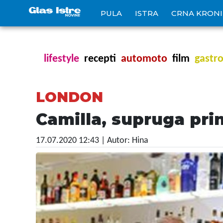
PULA
ISTRA
CRNA KRON
lifestyle
recepti
automoto
film
gastr
LONDON
Camilla, supruga pri
17.07.2020 12:43
| Autor: Hina