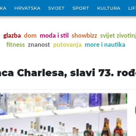
IKA
HRVATSKA
SVIJET
SPORT
KULTURA
LI
o
glazba
dom
moda i stil
showbizz
svijet zivotin
fitness
znanost
putovanja
more i nautika
nca Charlesa, slavi 73. r