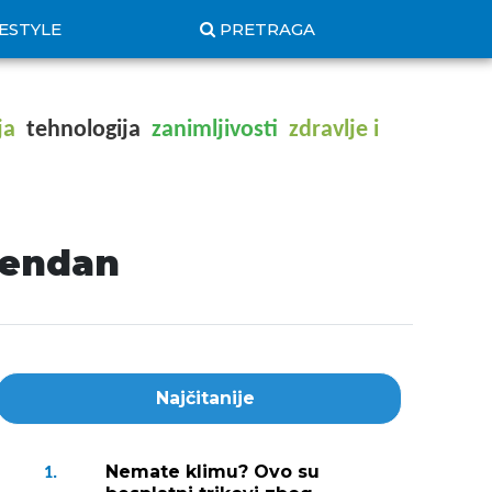
FESTYLE
PRETRAGA
ja
tehnologija
zanimljivosti
zdravlje i
ođendan
Najčitanije
Nemate klimu? Ovo su
1.