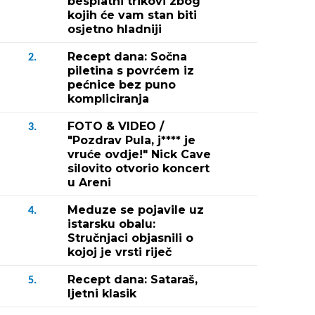
besplatni trikovi zbog
kojih će vam stan biti
osjetno hladniji
Recept dana: Sočna
2.
piletina s povrćem iz
pećnice bez puno
kompliciranja
FOTO & VIDEO /
3.
"Pozdrav Pula, j**** je
vruće ovdje!" Nick Cave
silovito otvorio koncert
u Areni
Meduze se pojavile uz
4.
istarsku obalu:
Stručnjaci objasnili o
kojoj je vrsti riječ
Recept dana: Sataraš,
5.
ljetni klasik