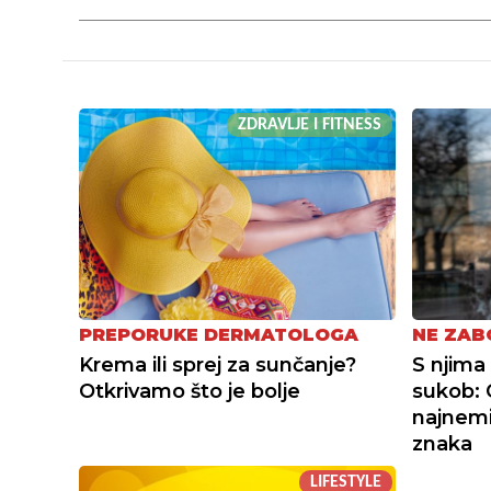
ZDRAVLJE I FITNESS
PREPORUKE DERMATOLOGA
NE ZAB
Krema ili sprej za sunčanje?
S njima
Otkrivamo što je bolje
sukob: 
najnemi
znaka
LIFESTYLE