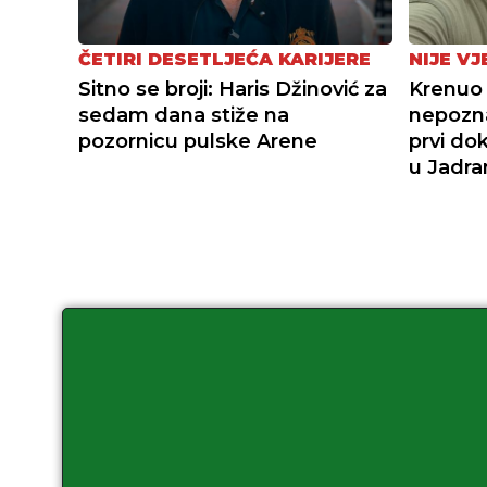
ČETIRI DESETLJEĆA KARIJERE
NIJE V
Sitno se broji: Haris Džinović za
Krenuo 
sedam dana stiže na
nepozna
pozornicu pulske Arene
prvi do
u Jadra