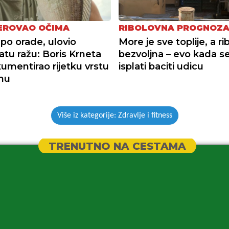
JEROVAO OČIMA
RIBOLOVNA PROGNOZ
po orade, ulovio
More je sve toplije, a r
tu ražu: Boris Krneta
bezvoljna – evo kada s
kumentirao rijetku vrstu
isplati baciti udicu
nu
Više iz kategorije: Zdravlje i fitness
TRENUTNO NA CESTAMA