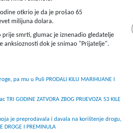
dine otkrio je da je prošao 65
evet milijuna dolara.
prije smrti, glumac je iznenadio gledatelje
ke anksioznosti dok je snimao "Prijatelje".
e droge, pa mu u Puli PRODALI KILU MARIHUANE I
ac TRI GODINE ZATVORA ZBOG PRIJEVOZA 53 KILE
 koja je preprodavala i davala na korištenje drogu,
TE DROGE I PREMINULA