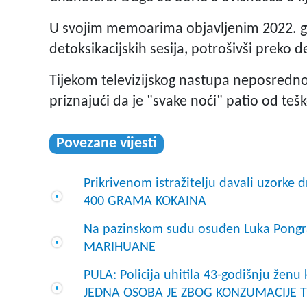
U svojim memoarima objavljenim 2022. go
detoksikacijskih sesija, potrošivši preko d
Tijekom televizijskog nastupa neposredno 
priznajući da je "svake noći" patio od teš
Povezane vijesti
Prikrivenom istražitelju davali uzork
400 GRAMA KOKAINA
Na pazinskom sudu osuđen Luka Pongr
MARIHUANE
PULA: Policija uhitila 43-godišnju ženu
JEDNA OSOBA JE ZBOG KONZUMACIJE 