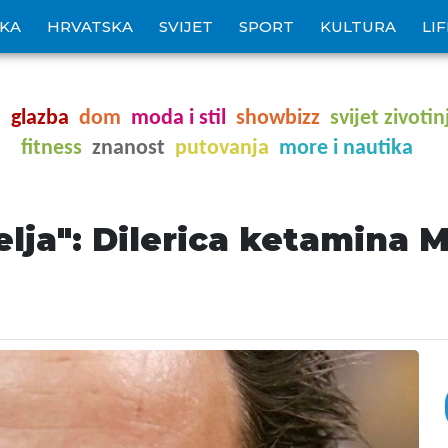
IKA
HRVATSKA
SVIJET
SPORT
KULTURA
LI
o
glazba
dom
moda i stil
showbizz
svijet zivotin
fitness
znanost
putovanja
more i nautika
telja": Dilerica ketamina