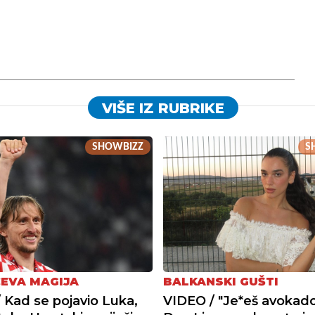
VIŠE IZ RUBRIKE
SHOWBIZZ
S
EVA MAGIJA
BALKANSKI GUŠTI
 Kad se pojavio Luka,
VIDEO / "Je*eš avokado