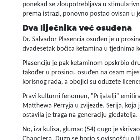
ponekad se zloupotrebljava u stimulativne
prema istrazi, ponovno postao ovisan u j
Dva liječnika već osuđena
Dr. Salvador Plasencia osuđen je u prosi
dvadesetak bočica ketamina u tjednima koj
Plasenciju je pak ketaminom opskrbio drugi
također u prosincu osuđen na osam mjesec
korisnog rada, a obojici su oduzete licenc
Pravi kulturni fenomen, "Prijatelji" emitir
Matthewa Perryja u zvijezde. Serija, koja j
ostavila je traga na generaciju gledatelja.
No, iza kulisa, glumac (54) dugo je skrivao
Chandlera. Dugo se borio s ovisnošću o li