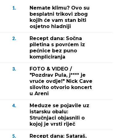
Nemate klimu? Ovo su
1.
besplatni trikovi zbog
kojih će vam stan biti
osjetno hladniji
Recept dana: Sočna
2.
piletina s povrćem iz
pećnice bez puno
kompliciranja
FOTO & VIDEO /
3.
"Pozdrav Pula, j**** je
vruće ovdje!" Nick Cave
silovito otvorio koncert
u Areni
Meduze se pojavile uz
4.
istarsku obalu:
Stručnjaci objasnili o
kojoj je vrsti riječ
Recept dana: Sataraš,
5.