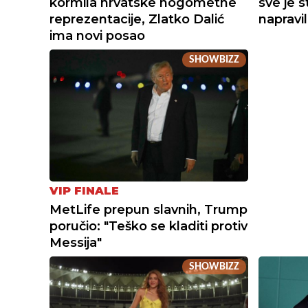
kormila hrvatske nogometne
sve je s
reprezentacije, Zlatko Dalić
napravil
ima novi posao
SHOWBIZZ
VIP FINALE
MetLife prepun slavnih, Trump
poručio: "Teško se kladiti protiv
Messija"
SHOWBIZZ