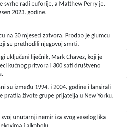
 svrhe radi euforije, a Matthew Perry je,
esen 2023. godine.
ncu na 30 mjeseci zatvora. Prodao je glumcu
i su prethodili njegovoj smrti.
 uključeni liječnik, Mark Chavez, koji je
i kućnog pritvora i 300 sati društveno
e.
ani su između 1994. i 2004. godine i lansirali
e pratila živote grupe prijatelja u New Yorku,
 svoj unutarnji nemir iza svog veselog lika
jekovima i alkoholu.