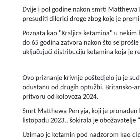
Dvije i pol godine nakon smrti Matthewa Pe
presuditi dilerici droge zbog koje je premin
Poznata kao "Kraljica ketamina" u nekim
do 65 godina zatvora nakon što se prošle 
uključujući distribuciju ketamina koja je r
Ovo priznanje krivnje poštedjelo ju je su
odustanu od drugih optužbi. Britansko-ame
pritvoru od kolovoza 2024.
Smrt Matthewa Perryja, koji je pronađen b
listopadu 2023., šokirala je obožavatelje "
Uzimao je ketamin pod nadzorom kao dio t