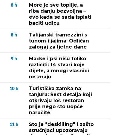
More je sve toplije, a
8
h
riba danju bezvoljna –
evo kada se sada isplati
baciti udicu
Talijanski tramezzini s
8
h
tunom i jajima: Odličan
zalogaj za ljetne dane
Mačke i psi nisu toliko
9
h
različiti: 14 stvari koje
dijele, a mnogi vlasnici
ne znaju
Turistička zamka na
10
h
tanjuru: Šest detalja koji
otkrivaju loš restoran
prije nego što uopće
naručite
Što je "deskilling" i zašto
11
h
stručnjaci upozoravaju