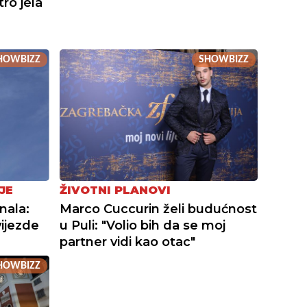
ro jela
HOWBIZZ
SHOWBIZZ
ŽIVOTNI PLANOVI
JE
Marco Cuccurin želi budućnost
nala:
u Puli: "Volio bih da se moj
vijezde
partner vidi kao otac"
HOWBIZZ