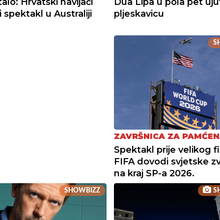
talo: Hrvatski navijači
Dua Lipa u pola pet ujut
i spektakl u Australiji
pljeskavicu
S
ZAVRŠNICA ZA PAMĆEN
Spektakl prije velikog fi
FIFA dovodi svjetske z
na kraj SP-a 2026.
SHOWBIZZ
S