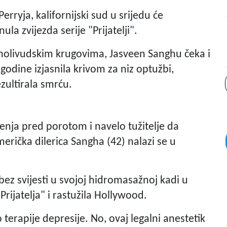
rryja, kalifornijski sud u srijedu će
ula zvijezda serije "Prijatelji".
 holivudskim krugovima, Jasveen Sanghu čeka i
godine izjasnila krivom za niz optužbi,
ezultirala smrću.
đenja pred porotom i navelo tužitelje da
rička dilerica Sangha (42) nalazi se u
ez svijesti u svojoj hidromasažnoj kadi u
Prijatelja" i rastužila Hollywood.
erapije depresije. No, ovaj legalni anestetik