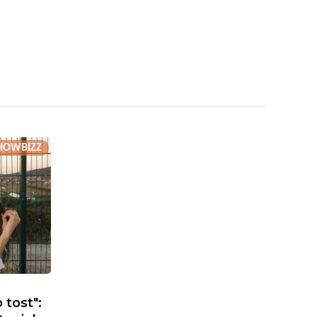
HOWBIZZ
 tost":