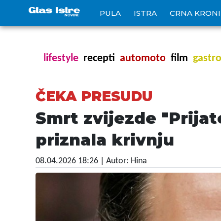
PULA
ISTRA
CRNA KRON
lifestyle
recepti
automoto
film
gastr
ČEKA PRESUDU
Smrt zvijezde "Prija
priznala krivnju
08.04.2026 18:26
| Autor: Hina