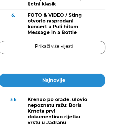
ljetni klasik
FOTO & VIDEO / Sting
6.
otvorio rasprodani
koncert u Puli hitom
Message in a Bottle
Prikaži više vijesti
Najnovije
Krenuo po orade, ulovio
5
h
nepoznatu ražu: Boris
Krneta prvi
dokumentirao rijetku
vrstu u Jadranu