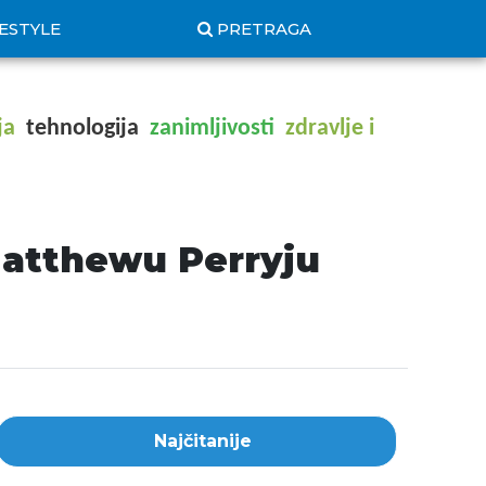
FESTYLE
PRETRAGA
ja
tehnologija
zanimljivosti
zdravlje i
 Matthewu Perryju
Najčitanije