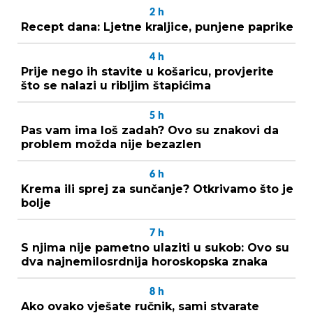
2
h
Recept dana: Ljetne kraljice, punjene paprike
4
h
Prije nego ih stavite u košaricu, provjerite
što se nalazi u ribljim štapićima
5
h
Pas vam ima loš zadah? Ovo su znakovi da
problem možda nije bezazlen
6
h
Krema ili sprej za sunčanje? Otkrivamo što je
bolje
7
h
S njima nije pametno ulaziti u sukob: Ovo su
dva najnemilosrdnija horoskopska znaka
8
h
Ako ovako vješate ručnik, sami stvarate