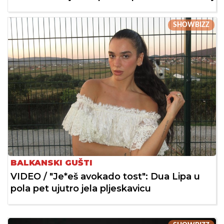
SHOWBIZZ
BALKANSKI GUŠTI
VIDEO / "Je*eš avokado tost": Dua Lipa u
pola pet ujutro jela pljeskavicu