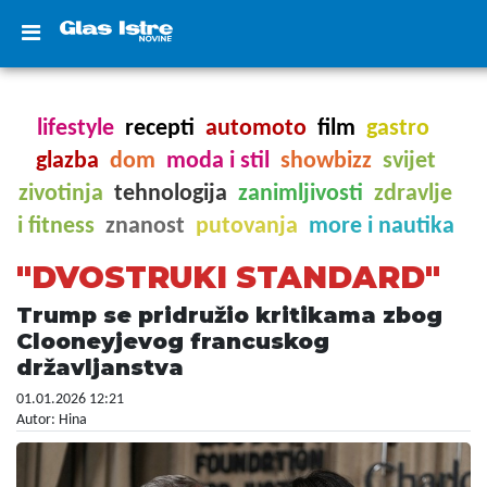
lifestyle
recepti
automoto
film
gastro
glazba
dom
moda i stil
showbizz
svijet
zivotinja
tehnologija
zanimljivosti
zdravlje
i fitness
znanost
putovanja
more i nautika
"DVOSTRUKI STANDARD"
Trump se pridružio kritikama zbog
Clooneyjevog francuskog
državljanstva
01.01.2026 12:21
Autor: Hina