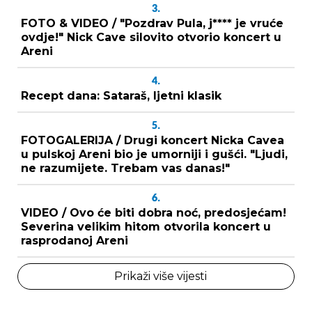
3.
FOTO & VIDEO / "Pozdrav Pula, j**** je vruće
ovdje!" Nick Cave silovito otvorio koncert u
Areni
4.
Recept dana: Sataraš, ljetni klasik
5.
FOTOGALERIJA / Drugi koncert Nicka Cavea
u pulskoj Areni bio je umorniji i gušći. "Ljudi,
ne razumijete. Trebam vas danas!"
6.
VIDEO / Ovo će biti dobra noć, predosjećam!
Severina velikim hitom otvorila koncert u
rasprodanoj Areni
Prikaži više vijesti