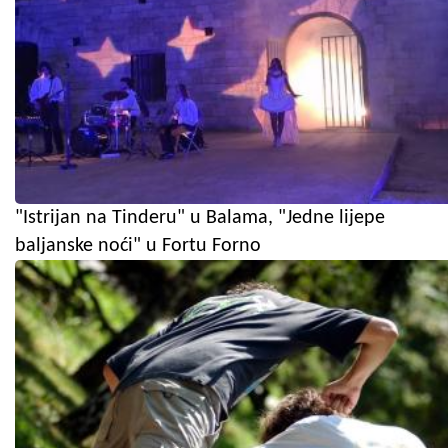
"Istrijan na Tinderu" u Balama, "Jedne lijepe
baljanske noći" u Fortu Forno