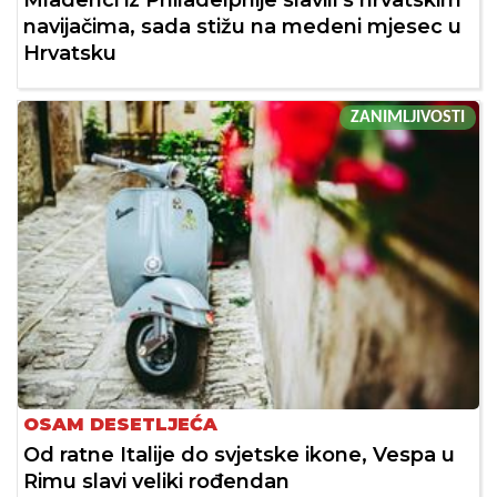
Mladenci iz Philadelphije slavili s hrvatskim
navijačima, sada stižu na medeni mjesec u
Hrvatsku
ZANIMLJIVOSTI
OSAM DESETLJEĆA
Od ratne Italije do svjetske ikone, Vespa u
Rimu slavi veliki rođendan