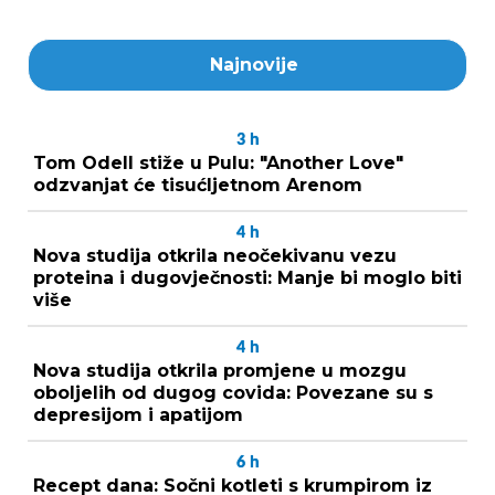
Najnovije
3
h
Tom Odell stiže u Pulu: "Another Love"
odzvanjat će tisućljetnom Arenom
4
h
Nova studija otkrila neočekivanu vezu
proteina i dugovječnosti: Manje bi moglo biti
više
4
h
Nova studija otkrila promjene u mozgu
oboljelih od dugog covida: Povezane su s
depresijom i apatijom
6
h
Recept dana: Sočni kotleti s krumpirom iz