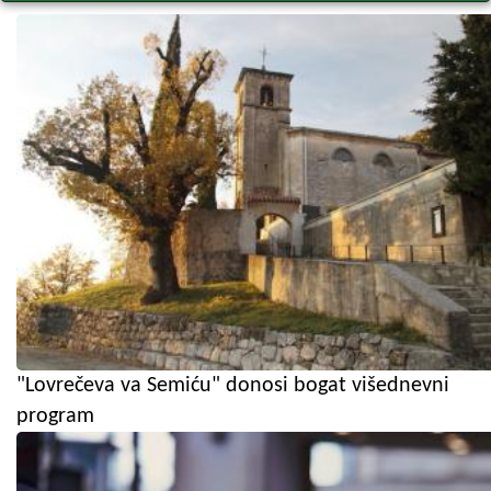
"Lovrečeva va Semiću" donosi bogat višednevni
program