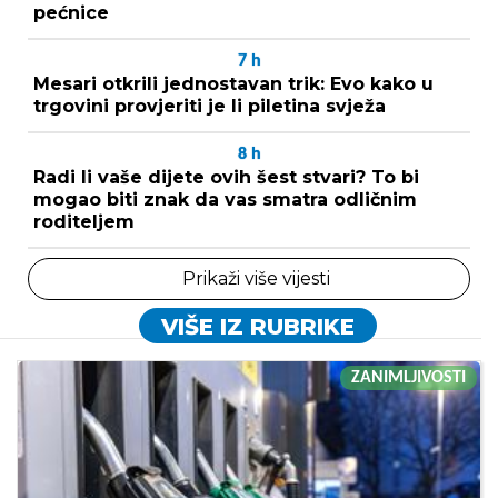
pećnice
7
h
Mesari otkrili jednostavan trik: Evo kako u
trgovini provjeriti je li piletina svježa
8
h
Radi li vaše dijete ovih šest stvari? To bi
mogao biti znak da vas smatra odličnim
roditeljem
Prikaži više vijesti
VIŠE IZ RUBRIKE
ZANIMLJIVOSTI