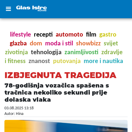
lifestyle
recepti
automoto
film
gastro
glazba
dom
moda i stil
showbizz
svijet
zivotinja
tehnologija
zanimljivosti
zdravlje
i fitness
znanost
putovanja
more i nautika
IZBJEGNUTA TRAGEDIJA
78-godišnja vozačica spašena s
tračnica nekoliko sekundi prije
dolaska vlaka
03.08.2025 13:18
Autor: Hina