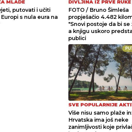
ZA MLADE
DIVLJINA IZ PRVE RUKE
jeti, putovati i učiti
FOTO / Bruno Šimleša
 Europi s nula eura na
propješačio 4.482 kilom
?
"Snovi postoje da bi se ži
a knjigu uskoro predsta
publici
PU
SVE POPULARNIJE AKT
Više nisu samo plaže in
Hrvatska ima još neke
zanimljivosti koje privla