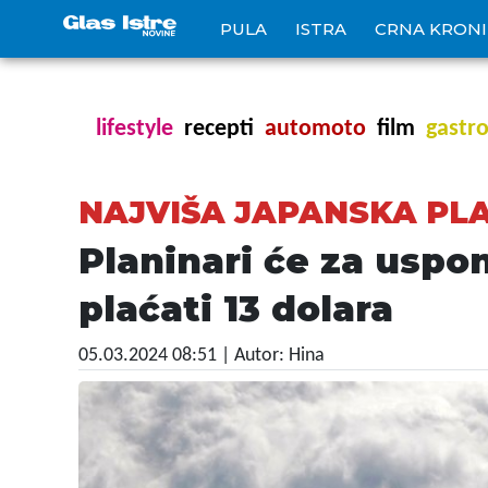
PULA
ISTRA
CRNA KRON
lifestyle
recepti
automoto
film
gastr
NAJVIŠA JAPANSKA PL
Planinari će za uspo
plaćati 13 dolara
05.03.2024 08:51
| Autor: Hina