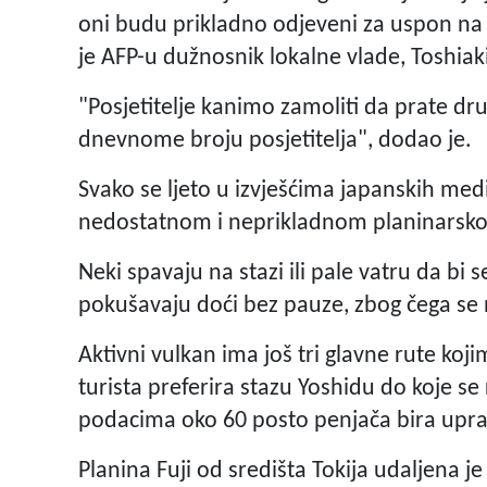
oni budu prikladno odjeveni za uspon na 
je AFP-u dužnosnik lokalne vlade, Toshiaki
"Posjetitelje kanimo zamoliti da prate dr
dnevnome broju posjetitelja", dodao je.
Svako se ljeto u izvješćima japanskih medij
nedostatnom i neprikladnom planinar
Neki spavaju na stazi ili pale vatru da bi
pokušavaju doći bez pauze, zbog čega se ne
Aktivni vulkan ima još tri glavne rute koj
turista preferira stazu Yoshidu do koje se 
podacima oko 60 posto penjača bira upra
Planina Fuji od središta Tokija udaljena j