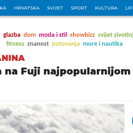
IKA
HRVATSKA
SVIJET
SPORT
KULTURA
LI
o
glazba
dom
moda i stil
showbizz
svijet zivotin
fitness
znanost
putovanja
more i nautika
ANINA
n na Fuji najpopularnijom