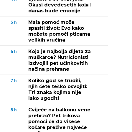
Okusi devedesetih koja i
danas bude emocije
Mala pomoć može
5
h
spasiti život: Evo kako
možete pomoći pticama
velikih vrućina
Koja je najbolja dijeta za
6
h
muškarce? Nutricionisti
izdvojili pet učinkovitih
načina prehrane
Koliko god se trudili,
7
h
njih ćete teško osvojiti:
Tri znaka kojima nije
lako ugoditi
Cvijeće na balkonu vene
8
h
prebrzo? Pet trikova
pomoći će da viseće
košare prežive najveće