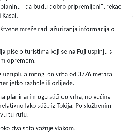
planinu i da budu dobro pripremljeni", rekao
 Kasai.
uštvene mreže radi ažuriranja informacija o
a piše o turistima koji se na Fuji uspinju s
skom opremom.
 se ugrijali, a mnogi do vrha od 3776 metara
rijetko razbole ili ozlijede.
ima planinari mogu stići do vrha, no većina
relativno lako stiže iz Tokija. Po službenim
vu tu rutu.
e oko dva sata vožnje vlakom.