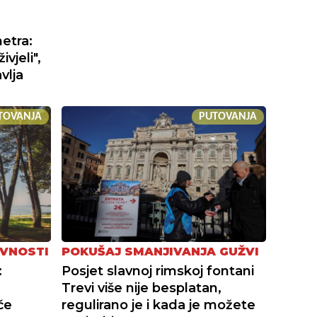
etra:
vjeli",
vlja
TOVANJA
PUTOVANJA
IVNOSTI
POKUŠAJ SMANJIVANJA GUŽVI
:
Posjet slavnoj rimskoj fontani
Trevi više nije besplatan,
če
regulirano je i kada je možete