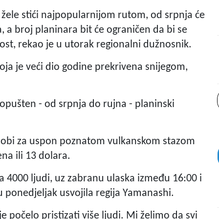
i žele stići najpopularnijom rutom, od srpnja će
, a broj planinara bit će ograničen da bi se
ost, rekao je u utorak regionalni dužnosnik.
oja je veći dio godine prekrivena snijegom,
pušten - od srpnja do rujna - planinski
o osobi za uspon poznatom vulkanskom stazom
na ili 13 dolara.
a 4000 ljudi, uz zabranu ulaska između 16:00 i
u ponedjeljak usvojila regija Yamanashi.
 počelo pristizati više ljudi. Mi želimo da svi