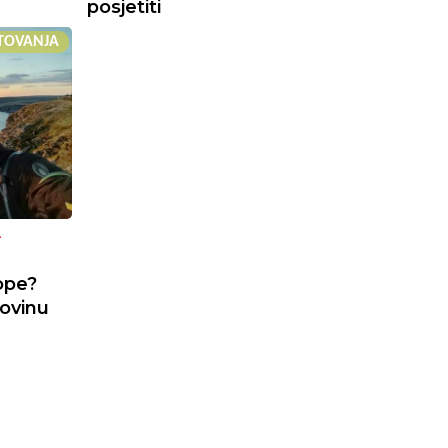
posjetiti
TOVANJA
A
ope?
ovinu