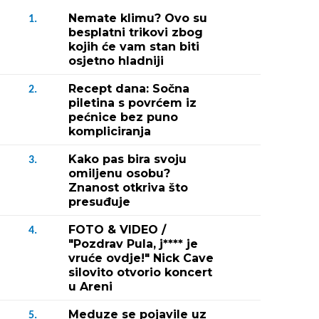
Nemate klimu? Ovo su
1.
besplatni trikovi zbog
kojih će vam stan biti
osjetno hladniji
Recept dana: Sočna
2.
piletina s povrćem iz
pećnice bez puno
kompliciranja
Kako pas bira svoju
3.
omiljenu osobu?
Znanost otkriva što
presuđuje
FOTO & VIDEO /
4.
"Pozdrav Pula, j**** je
vruće ovdje!" Nick Cave
silovito otvorio koncert
u Areni
Meduze se pojavile uz
5.