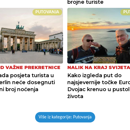
brojne turiste
PUTOVANJA
PU
OD VAŽNE PREKRETNICE
NALIK NA KRAJ SVIJET
da posjeta turista u
Kako izgleda put do
erlin neće dosegnuti
najsjevernije točke Eur
ni broj noćenja
Dvojac krenuo u pustol
života
Više iz kategorije: Putovanja