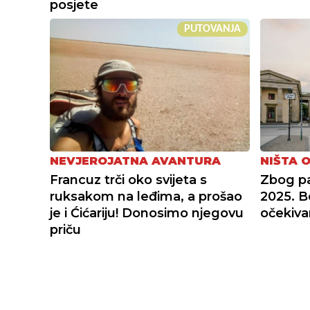
posjete
PUTOVANJA
NEVJEROJATNA AVANTURA
NIŠTA 
Francuz trči oko svijeta s
Zbog pa
ruksakom na leđima, a prošao
2025. B
je i Ćićariju! Donosimo njegovu
očekiva
priču