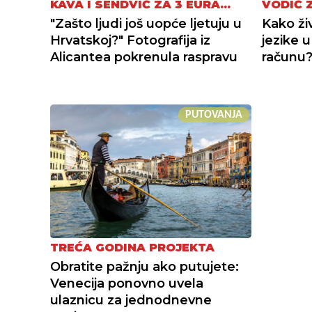
KAVA I SENDVIČ ZA 3 EURA...
VODIČ 
"Zašto ljudi još uopće ljetuju u
Kako živ
Hrvatskoj?" Fotografija iz
jezike u
Alicantea pokrenula raspravu
računu
PUTOVANJA
TREĆA GODINA PROJEKTA
Obratite pažnju ako putujete:
Venecija ponovno uvela
ulaznicu za jednodnevne