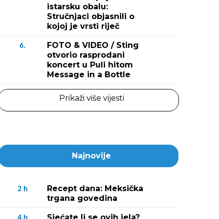
istarsku obalu:
Stručnjaci objasnili o
kojoj je vrsti riječ
FOTO & VIDEO / Sting
6.
otvorio rasprodani
koncert u Puli hitom
Message in a Bottle
Prikaži više vijesti
Najnovije
Recept dana: Meksička
2
h
trgana govedina
Sjećate li se ovih jela?
4
h