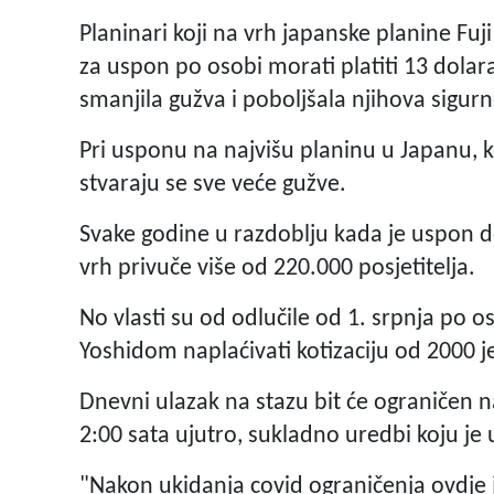
Planinari koji na vrh japanske planine Fuj
za uspon po osobi morati platiti 13 dolara
smanjila gužva i poboljšala njihova sigurn
Pri usponu na najvišu planinu u Japanu, k
stvaraju se sve veće gužve.
Svake godine u razdoblju kada je uspon do
vrh privuče više od 220.000 posjetitelja.
No vlasti su od odlučile od 1. srpnja p
Yoshidom naplaćivati kotizaciju od 2000 je
Dnevni ulazak na stazu bit će ograničen n
2:00 sata ujutro, sukladno uredbi koju je 
"Nakon ukidanja covid ograničenja ovdje je