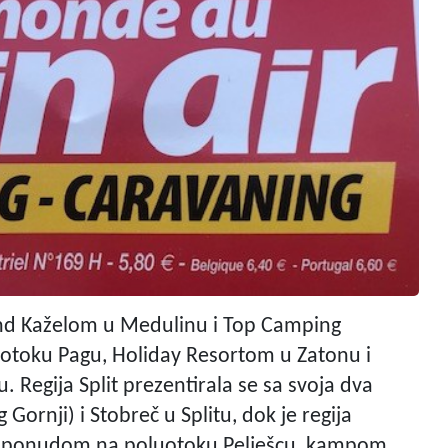
and Kaželom u Medulinu i Top Camping
otoku Pagu, Holiday Resortom u Zatonu i
Regija Split prezentirala se sa svoja dva
Gornji) i Stobreč u Splitu, dok je regija
om ponudom na poluotoku Pelješcu, kampom