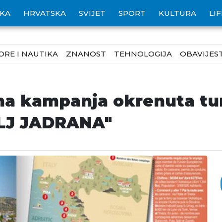
IKA
HRVATSKA
SVIJET
SPORT
KULTURA
LI
ORE I NAUTIKA
ZNANOST
TEHNOLOGIJA
OBAVIJEST
a kampanja okrenuta tur
LJ JADRANA"