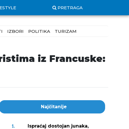
FESTYLE
PRETRAGA
I
IZBORI
POLITIKA
TURIZAM
istima iz Francuske:
Najčitanije
Ispraćaj dostojan junaka,
1.