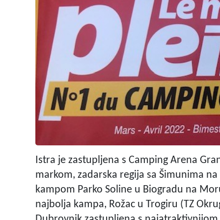
Istra je zastupljena s Camping Arena Gr
markom, zadarska regija sa Šimunima na 
kampom Parko Soline u Biogradu na Moru. 
najbolja kampa, Rožac u Trogiru (TZ Okrug 
Dubrovnik zastupljena s najatraktivnij