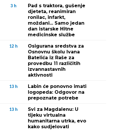
Pad s traktora, gušenje
3
h
djeteta, reanimiran
ronilac, infarkt,
moždani... Samo jedan
dan istarske Hitne
medicinske službe
Osigurana sredstva za
12
h
Osnovnu školu Ivana
Batelića iz Raše za
provedbu 11 različitih
izvannastavnih
aktivnosti
Labin će ponovno imati
13
h
logopeda: Odgovor na
prepoznate potrebe
Svi za Magdalenu: U
13
h
tijeku virtualna
humanitarna utrka, evo
kako sudjelovati