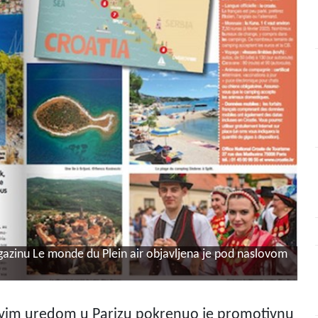
azinu Le monde du Plein air objavljena je pod naslovom
ovim uredom u Parizu pokrenuo je promotivnu