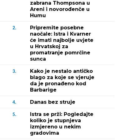
zabrana Thompsona u
Areni i novorođenče u
Humu
Pripremite posebne
2.
naočale: Istra i Kvarner
će imati najbolje uvjete
u Hrvatskoj za
promatranje pomrčine
sunca
Kako je nestalo antičko
3.
blago za koje se vjeruje
da je pronađeno kod
Barbarige
Danas bez struje
4.
Istra se prži: Pogledajte
5.
koliko je stupnjeva
izmjereno u nekim
gradovima