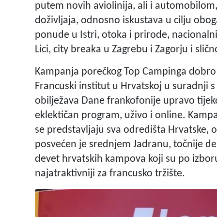
putem novih aviolinija, ali i automobilom,
doživljaja, odnosno iskustava u cilju obo
ponude u Istri, otoka i prirode, nacionalni
Lici, city breaka u Zagrebu i Zagorju i sličn
Kampanja porečkog Top Campinga dobro j
Francuski institut u Hrvatskoj u suradnj
obilježava Dane frankofonije upravo tijek
eklektičan program, uživo i online. Kamp
se predstavljaju sva odredišta Hrvatske, 
posvećen je srednjem Jadranu, točnije dest
devet hrvatskih kampova koji su po izboru
najatraktivniji za francusko tržište.