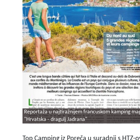
Reportaža u najtiražnijem francuskom kamping mag
"Hrvatska - dragulj Jadrana"
Top Camping iz Poreča u suradnji s HTZ-