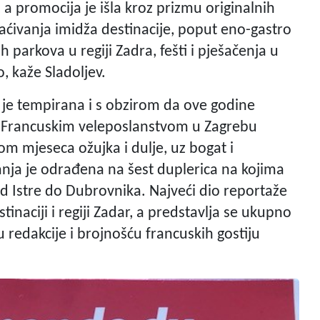
 a promocija je išla kroz prizmu originalnih
gaćivanja imidža destinacije, poput eno-gastro
h parkova u regiji Zadra, fešti i pješačenja u
o, kaže Sladoljev.
e tempirana i s obzirom da ove godine
i s Francuskim veleposlanstvom u Zagrebu
om mjeseca ožujka i dulje, uz bogat i
anja je odrađena na šest duplerica na kojima
od Istre do Dubrovnika. Najveći dio reportaže
inaciji i regiji Zadar, a predstavlja se ukupno
 redakcije i brojnošću francuskih gostiju