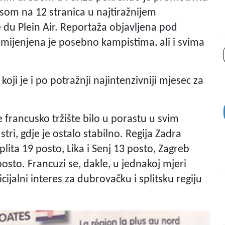
som na 12 stranica u najtiražnijem
u Plein Air. Reportaža objavljena pod
mijenjena je posebno kampistima, ali i svima
ji je i po potražnji najintenzivniji mjesec za
 francusko tržište bilo u porastu u svim
tri, gdje je ostalo stabilno. Regija Zadra
Splita 19 posto, Lika i Senj 13 posto, Zagreb
osto. Francuzi se, dakle, u jednakoj mjeri
icijalni interes za dubrovačku i splitsku regiju