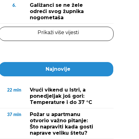
Galižanci se ne žele
6.
odreći svog župnika
nogometaša
Prikaži više vijesti
Najnovije
Vrući vikend u Istri, a
22
min
ponedjeljak još gori:
Temperature i do 37 °C
Požar u apartmanu
37
min
otvorio važno pitanje:
Što napraviti kada gosti
naprave veliku štetu?