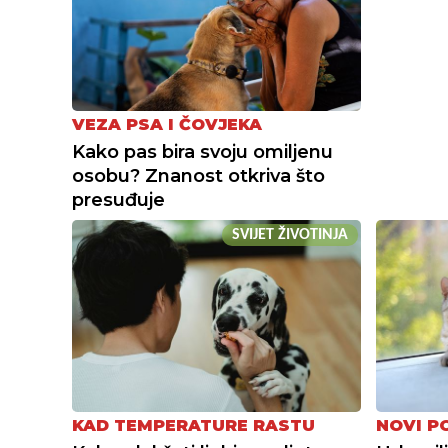
VEZA PSA I ČOVJEKA
Kako pas bira svoju omiljenu
osobu? Znanost otkriva što
presuđuje
SVIJET ŽIVOTINJA
KAD TEMPERATURE RASTU
NOVI P