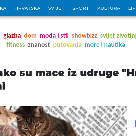
IKA
HRVATSKA
SVIJET
SPORT
KULTURA
LI
o
glazba
dom
moda i stil
showbizz
svijet zivotin
fitness
znanost
putovanja
more i nautika
ako su mace iz udruge "H
i