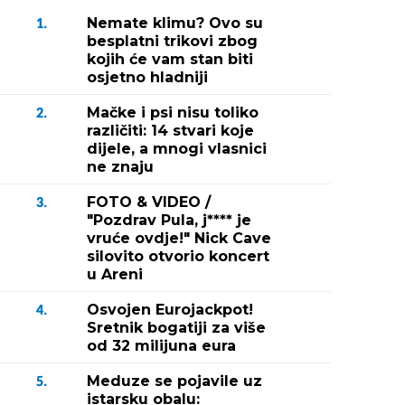
Nemate klimu? Ovo su
1.
besplatni trikovi zbog
kojih će vam stan biti
osjetno hladniji
Mačke i psi nisu toliko
2.
različiti: 14 stvari koje
dijele, a mnogi vlasnici
ne znaju
FOTO & VIDEO /
3.
"Pozdrav Pula, j**** je
vruće ovdje!" Nick Cave
silovito otvorio koncert
u Areni
Osvojen Eurojackpot!
4.
Sretnik bogatiji za više
od 32 milijuna eura
Meduze se pojavile uz
5.
istarsku obalu: