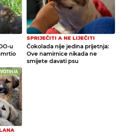
SPRIJEČITI A NE LIJEČITI
ZOO-u
Čokolada nije jedina prijetnja:
mrtio
Ove namirnice nikada ne
smijete davati psu
ŽIVOTINJA
ČLANA