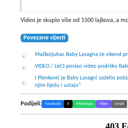
Video je skupio više od 1500 lajkova, a m
Povezane vijesti
Mačkoljubac Baby Lasagna će vikend p
VIDEO / Let3 poslao video podršku Bab
I Plenković je Baby Lasagni zaželio pob
njim liježu i ustaju"
Podijeli:
Facebook
X
WhatsApp
Viber
Email