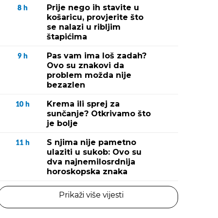
Prije nego ih stavite u
8
h
košaricu, provjerite što
se nalazi u ribljim
štapićima
Pas vam ima loš zadah?
9
h
Ovo su znakovi da
problem možda nije
bezazlen
Krema ili sprej za
10
h
sunčanje? Otkrivamo što
je bolje
S njima nije pametno
11
h
ulaziti u sukob: Ovo su
dva najnemilosrdnija
horoskopska znaka
Prikaži više vijesti