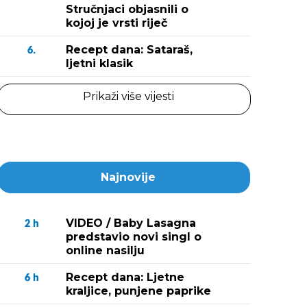
Stručnjaci objasnili o
kojoj je vrsti riječ
Recept dana: Sataraš,
6.
ljetni klasik
Prikaži više vijesti
Najnovije
VIDEO / Baby Lasagna
2
h
predstavio novi singl o
online nasilju
Recept dana: Ljetne
6
h
kraljice, punjene paprike