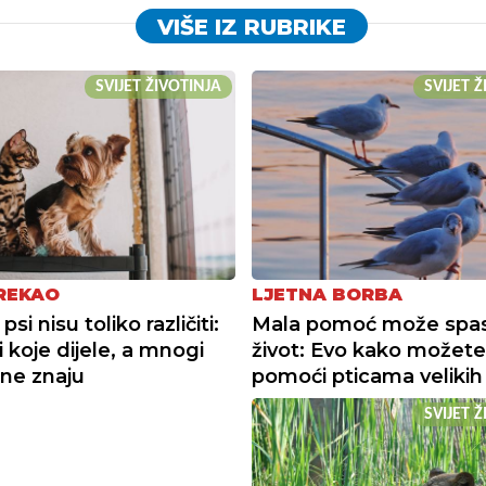
VIŠE IZ RUBRIKE
SVIJET ŽIVOTINJA
SVIJET 
 REKAO
LJETNA BORBA
psi nisu toliko različiti:
Mala pomoć može spasi
i koje dijele, a mnogi
život: Evo kako možete
 ne znaju
pomoći pticama velikih
SVIJET 