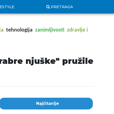
FESTYLE
PRETRAGA
ja
tehnologija
zanimljivosti
zdravlje i
rabre njuške" pružile
Najčitanije