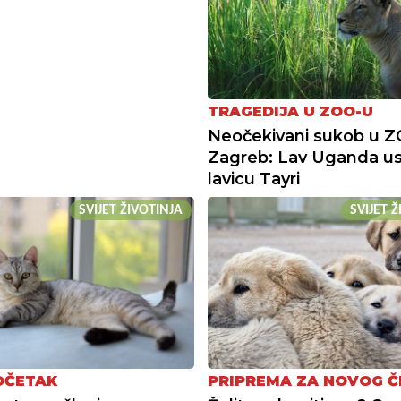
TRAGEDIJA U ZOO-U
Neočekivani sukob u 
Zagreb: Lav Uganda us
lavicu Tayri
SVIJET ŽIVOTINJA
SVIJET 
OČETAK
PRIPREMA ZA NOVOG 