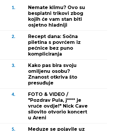
Nemate klimu? Ovo su
1.
besplatni trikovi zbog
kojih će vam stan biti
osjetno hladniji
Recept dana: Sočna
2.
piletina s povrćem iz
pećnice bez puno
kompliciranja
Kako pas bira svoju
3.
omiljenu osobu?
Znanost otkriva što
presuđuje
FOTO & VIDEO /
4.
"Pozdrav Pula, j**** je
vruće ovdje!" Nick Cave
silovito otvorio koncert
u Areni
Meduze se pojavile uz
5.