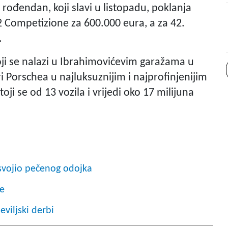
 rođendan, koji slavi u listopadu, poklanja
2 Competizione za 600.000 eura, a za 42.
.
ji se nalazi u Ibrahimovićevim garažama u
i Porschea u najluksuznijim i najprofinjenijim
ji se od 13 vozila i vrijedi oko 17 milijuna
svojio pečenog odojka
ce
eviljski derbi