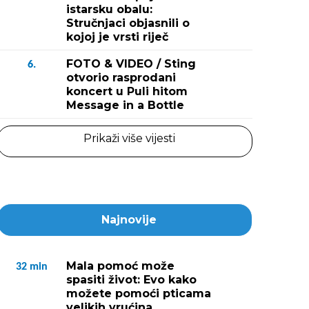
istarsku obalu:
Stručnjaci objasnili o
kojoj je vrsti riječ
FOTO & VIDEO / Sting
6.
otvorio rasprodani
koncert u Puli hitom
Message in a Bottle
Prikaži više vijesti
Najnovije
Mala pomoć može
32
min
spasiti život: Evo kako
možete pomoći pticama
velikih vrućina