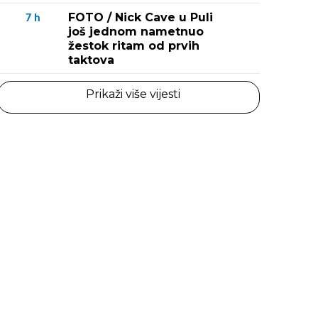
FOTO / Nick Cave u Puli
7
h
još jednom nametnuo
žestok ritam od prvih
taktova
Prikaži više vijesti