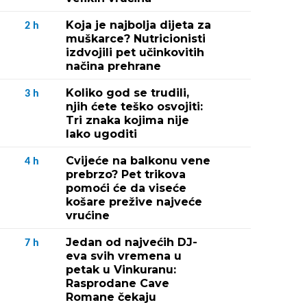
Koja je najbolja dijeta za
2
h
muškarce? Nutricionisti
izdvojili pet učinkovitih
načina prehrane
Koliko god se trudili,
3
h
njih ćete teško osvojiti:
Tri znaka kojima nije
lako ugoditi
Cvijeće na balkonu vene
4
h
prebrzo? Pet trikova
pomoći će da viseće
košare prežive najveće
vrućine
Jedan od najvećih DJ-
7
h
eva svih vremena u
petak u Vinkuranu:
Rasprodane Cave
Romane čekaju