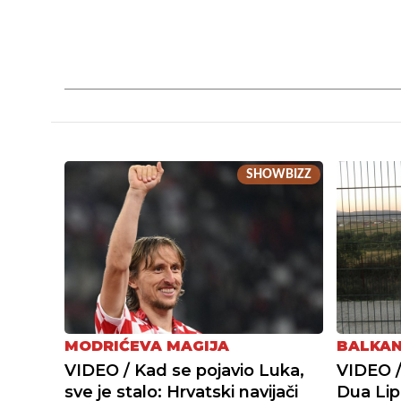
SHOWBIZZ
MODRIĆEVA MAGIJA
BALKAN
VIDEO / Kad se pojavio Luka,
VIDEO /
sve je stalo: Hrvatski navijači
Dua Lipa