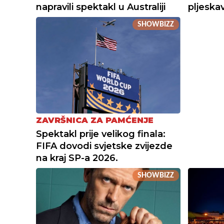
napravili spektakl u Australiji
pljeska
SHOWBIZZ
ZAVRŠNICA ZA PAMĆENJE
Spektakl prije velikog finala:
FIFA dovodi svjetske zvijezde
na kraj SP-a 2026.
SHOWBIZZ