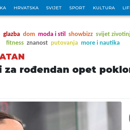
IKA
HRVATSKA
SVIJET
SPORT
KULTURA
LI
o
glazba
dom
moda i stil
showbizz
svijet zivotin
fitness
znanost
putovanja
more i nautika
LATAN
i za rođendan opet poklo