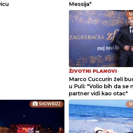
Messija"
vicu
S
ŽIVOTNI PLANOVI
Marco Cuccurin želi b
u Puli: "Volio bih da se 
partner vidi kao otac"
SHOWBIZZ
S