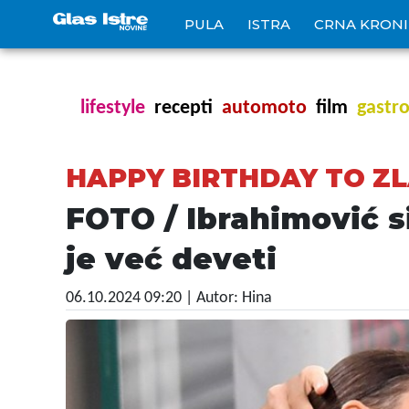
PULA
ISTRA
CRNA KRON
lifestyle
recepti
automoto
film
gastr
HAPPY BIRTHDAY TO Z
FOTO / Ibrahimović s
je već deveti
06.10.2024 09:20
| Autor: Hina