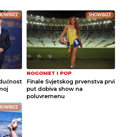
HOWBIZZ
SHOWBIZZ
NOGOMET I POP
udućnost
Finale Svjetskog prvenstva prvi
moj
put dobiva show na
poluvremenu
HOWBIZZ