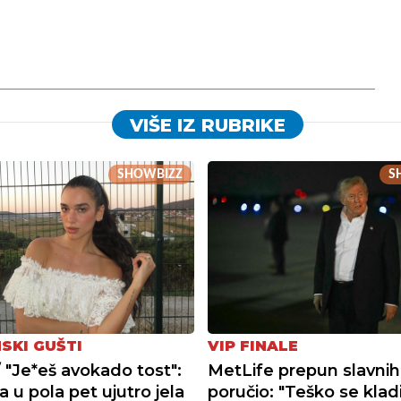
VIŠE IZ RUBRIKE
SHOWBIZZ
S
VIP FINALE
SKI GUŠTI
MetLife prepun slavni
 "Je*eš avokado tost":
poručio: "Teško se kladi
 u pola pet ujutro jela