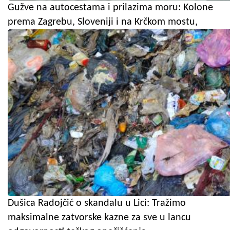
Gužve na autocestama i prilazima moru: Kolone
prema Zagrebu, Sloveniji i na Krčkom mostu,
Dušica Radojčić o skandalu u Lici: Tražimo
maksimalne zatvorske kazne za sve u lancu