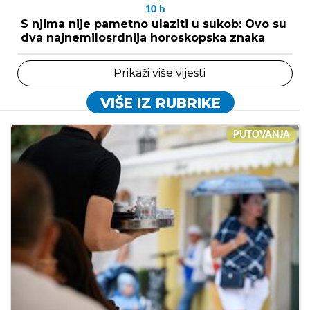
10
h
S njima nije pametno ulaziti u sukob: Ovo su
dva najnemilosrdnija horoskopska znaka
Prikaži više vijesti
VIŠE IZ RUBRIKE
PUTOVANJA