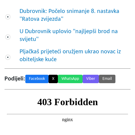
Dubrovnik: Počelo snimanje 8. nastavka
''Ratova zvijezda''
U Dubrovnik uplovio ''najljepši brod na
svijetu''
Pljačkaš prijeteći oružjem ukrao novac iz
obiteljske kuće
Podijeli:
Facebook
X
WhatsApp
Viber
Email