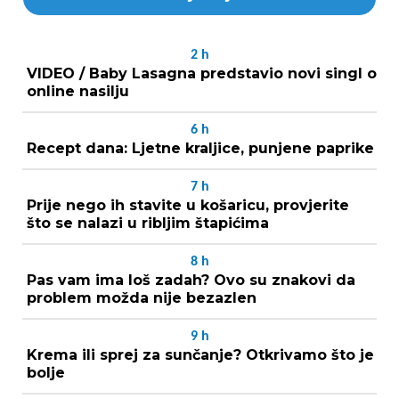
2
h
VIDEO / Baby Lasagna predstavio novi singl o
online nasilju
6
h
Recept dana: Ljetne kraljice, punjene paprike
7
h
Prije nego ih stavite u košaricu, provjerite
što se nalazi u ribljim štapićima
8
h
Pas vam ima loš zadah? Ovo su znakovi da
problem možda nije bezazlen
9
h
Krema ili sprej za sunčanje? Otkrivamo što je
bolje