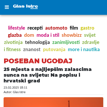
lifestyle
recepti
automoto
film
gastro
glazba
dom
moda i stil
showbizz
svijet
zivotinja
tehnologija
zanimljivosti
zdravlje
i fitness
znanost
putovanja
more i nautika
POSEBAN UGOĐAJ
25 mjesta s najljepšim zalascima
sunca na svijetu: Na popisu i
hrvatski grad
23.02.2025 18:11
Autor: Glas Istre