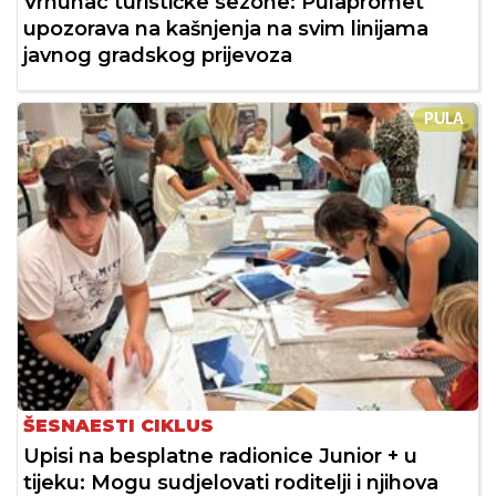
Vrhunac turističke sezone: Pulapromet
upozorava na kašnjenja na svim linijama
javnog gradskog prijevoza
PULA
ŠESNAESTI CIKLUS
Upisi na besplatne radionice Junior + u
tijeku: Mogu sudjelovati roditelji i njihova