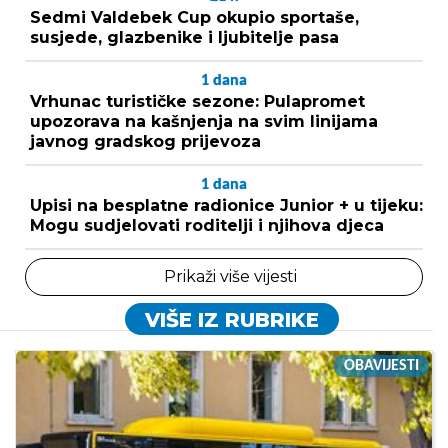
Sedmi Valdebek Cup okupio sportaše,
susjede, glazbenike i ljubitelje pasa
1
dana
Vrhunac turističke sezone: Pulapromet
upozorava na kašnjenja na svim linijama
javnog gradskog prijevoza
1
dana
Upisi na besplatne radionice Junior + u tijeku:
Mogu sudjelovati roditelji i njihova djeca
Prikaži više vijesti
VIŠE IZ RUBRIKE
OBAVIJESTI