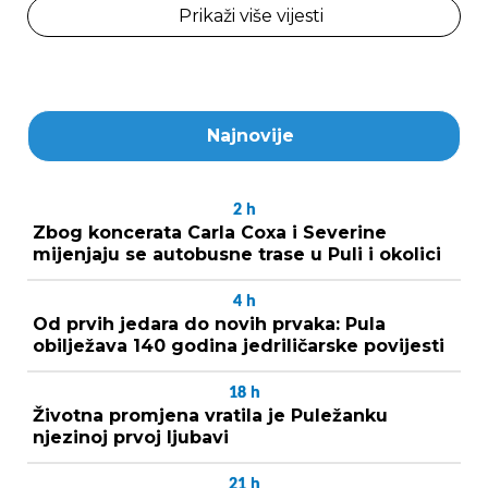
Prikaži više vijesti
Najnovije
2
h
Zbog koncerata Carla Coxa i Severine
mijenjaju se autobusne trase u Puli i okolici
4
h
Od prvih jedara do novih prvaka: Pula
obilježava 140 godina jedriličarske povijesti
18
h
Životna promjena vratila je Puležanku
njezinoj prvoj ljubavi
21
h