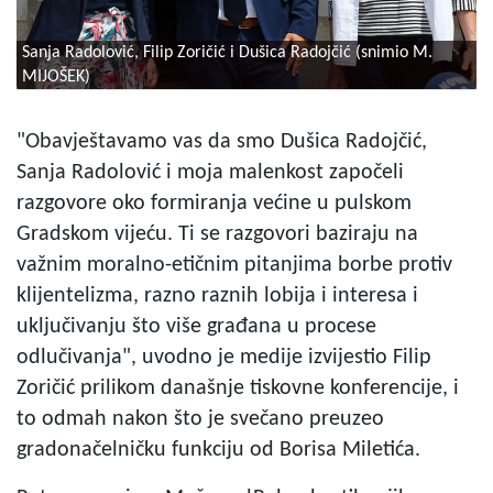
Sanja Radolović, Filip Zoričić i Dušica Radojčić (snimio M.
MIJOŠEK)
"Obavještavamo vas da smo Dušica Radojčić,
Sanja Radolović i moja malenkost započeli
razgovore oko formiranja većine u pulskom
Gradskom vijeću. Ti se razgovori baziraju na
važnim moralno-etičnim pitanjima borbe protiv
klijentelizma, razno raznih lobija i interesa i
uključivanju što više građana u procese
odlučivanja", uvodno je medije izvijestio Filip
Zoričić prilikom današnje tiskovne konferencije, i
to odmah nakon što je svečano preuzeo
gradonačelničku funkciju od Borisa Miletića.