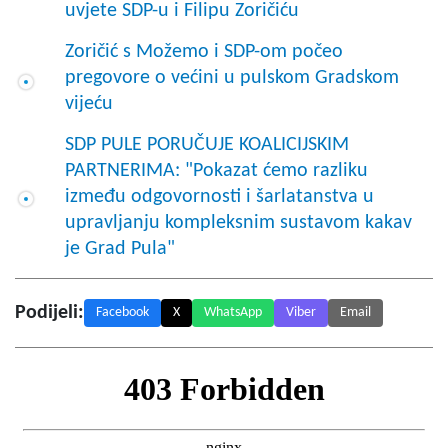
uvjete SDP-u i Filipu Zoričiću
Zoričić s Možemo i SDP-om počeo
pregovore o većini u pulskom Gradskom
vijeću
SDP PULE PORUČUJE KOALICIJSKIM
PARTNERIMA: "Pokazat ćemo razliku
između odgovornosti i šarlatanstva u
upravljanju kompleksnim sustavom kakav
je Grad Pula"
Podijeli:
Facebook
X
WhatsApp
Viber
Email