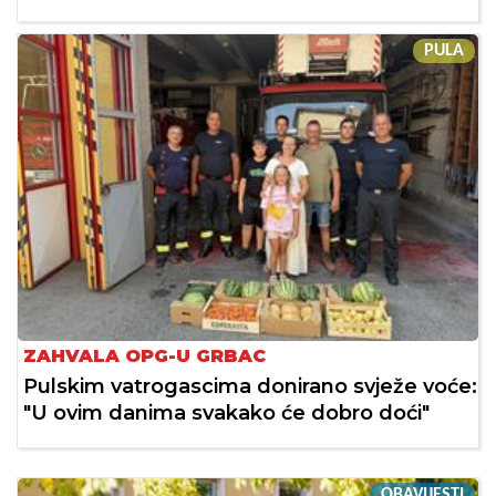
PULA
ZAHVALA OPG-U GRBAC
Pulskim vatrogascima donirano svježe voće:
"U ovim danima svakako će dobro doći"
OBAVIJESTI