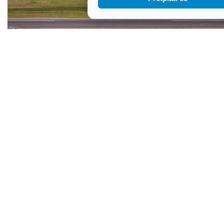
Jedva izbjegnut sudar na pisti zračne luke u
Sydneyju