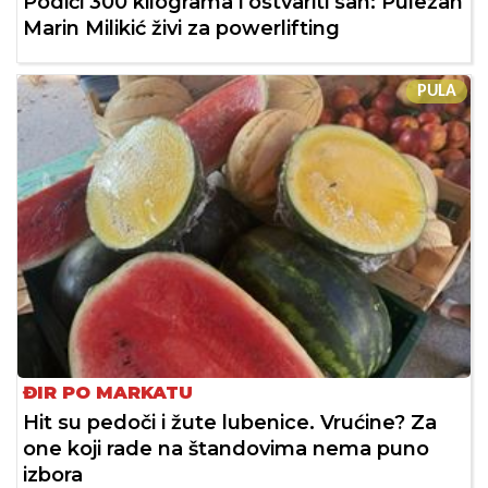
Podići 300 kilograma i ostvariti san: Puležan
Marin Milikić živi za powerlifting
PULA
ĐIR PO MARKATU
Hit su pedoči i žute lubenice. Vrućine? Za
one koji rade na štandovima nema puno
izbora