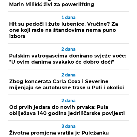
Marin Milikić živi za powerlifting
1
dana
Hit su pedoči i žute lubenice. Vrućine? Za
one koji rade na štandovima nema puno
izbora
2
dana
Pulskim vatrogascima donirano svježe voće:
"U ovim danima svakako će dobro doći"
2
dana
Zbog koncerata Carla Coxa i Severine
mijenjaju se autobusne trase u Puli i okolici
2
dana
Od prvih jedara do novih prvaka: Pula
obilježava 140 godina jedriličarske povijesti
3
dana
Životna promjena vratila je Puležanku