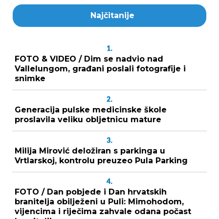
Najčitanije
1.
FOTO & VIDEO / Dim se nadvio nad
Vallelungom, građani poslali fotografije i
snimke
2.
Generacija pulske medicinske škole
proslavila veliku obljetnicu mature
3.
Milija Mirović deložiran s parkinga u
Vrtlarskoj, kontrolu preuzeo Pula Parking
4.
FOTO / Dan pobjede i Dan hrvatskih
branitelja obilježeni u Puli: Mimohodom,
vijencima i riječima zahvale odana počast