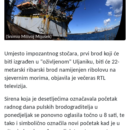
(Snimio Milivoj Mijošek)
Umjesto impozantnog stočara, prvi brod koji će
biti izgrađen u "oživljenom" Uljaniku, biti će 22-
metarski ribarski brod namijenjen ribolovu na
sjevernim morima, objavila je večeras RTL
televizija.
Sirena koja je desetljećima označavala početak
radnog dana pulskih brodograditelja u
ponedjeljak se ponovno oglasila točno u 8 sati, te
tako i simbolično označila novi početak kad je u