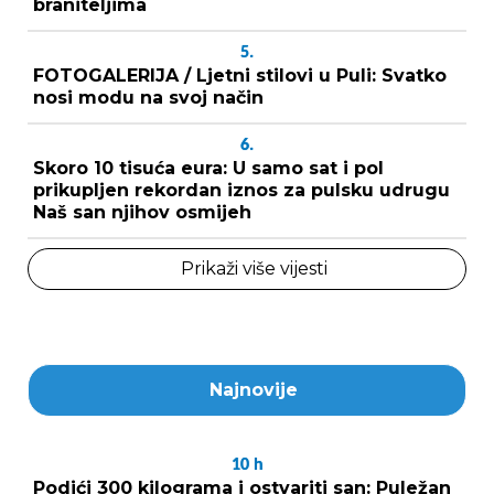
braniteljima
5.
FOTOGALERIJA / Ljetni stilovi u Puli: Svatko
nosi modu na svoj način
6.
Skoro 10 tisuća eura: U samo sat i pol
prikupljen rekordan iznos za pulsku udrugu
Naš san njihov osmijeh
Prikaži više vijesti
Najnovije
10
h
Podići 300 kilograma i ostvariti san: Puležan