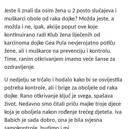
Jeste li znali da osim žena u 2 posto slučajeva i
muškarci obole od raka dojke? Možda jeste, a
možda i ne, ipak, akcije poput ove koje
kontinuirano radi Klub žena liječenih od
karcinoma dojke Gea Pula nevjerojatno potiču
žene, ali i muškarce na prevenciju i kontrolu.
Time, ranim otkrivanjem imamo veće šanse za
ozdravljenje.
U nedjelju se trčalo i hodalo kako bi se osvijestila
potreba kontrole, ali i brige za oboljele od raka
dojke. Rano otkrivanje ključ je svega, spašava
život. Nedavno smo čitali priču majke troje djece
koja je oboljela nakon rođenje trećeg djeteta. Iva
Babich je sada dobro, ona je bila svjesna
samokontrole, budimo i mi.