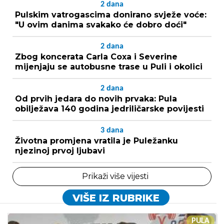
2
dana
Pulskim vatrogascima donirano svježe voće:
"U ovim danima svakako će dobro doći"
2
dana
Zbog koncerata Carla Coxa i Severine
mijenjaju se autobusne trase u Puli i okolici
2
dana
Od prvih jedara do novih prvaka: Pula
obilježava 140 godina jedriličarske povijesti
3
dana
Životna promjena vratila je Puležanku
njezinoj prvoj ljubavi
Prikaži više vijesti
VIŠE IZ RUBRIKE
PULA