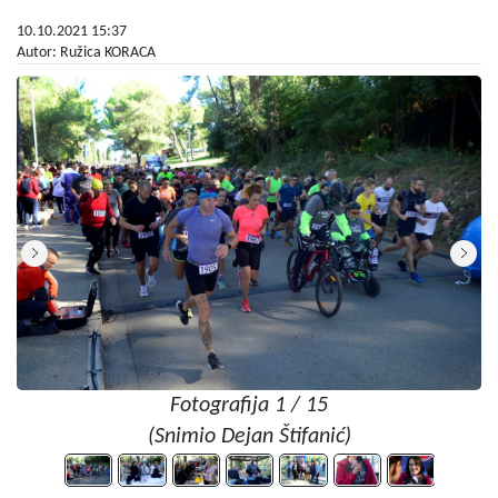
10.10.2021 15:37
Autor: Ružica KORACA
Fotografija 1 / 15
(Snimio Dejan Štifanić)