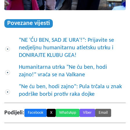
Povezane vijesti
"NE 'ĆU BEN, SAD JE URA'!": Prijavite se
nedjeljnu humanitarnu atletsku utrku i
DONIRAJTE KLUBU GEA!
Humanitarna utrka "Ne ću ben, hodi
zajno!" vraća se na Valkane
"Ne ću ben, hodi zajno": Pula trčala u znak
podrške borbi protiv raka dojke
Podijeli:
Facebook
X
WhatsApp
Viber
Email