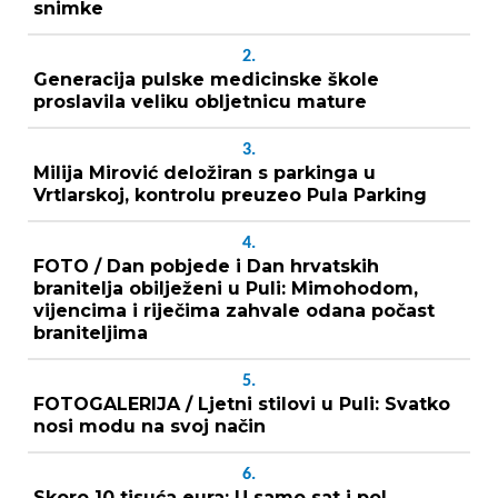
snimke
2.
Generacija pulske medicinske škole
proslavila veliku obljetnicu mature
3.
Milija Mirović deložiran s parkinga u
Vrtlarskoj, kontrolu preuzeo Pula Parking
4.
FOTO / Dan pobjede i Dan hrvatskih
branitelja obilježeni u Puli: Mimohodom,
vijencima i riječima zahvale odana počast
braniteljima
5.
FOTOGALERIJA / Ljetni stilovi u Puli: Svatko
nosi modu na svoj način
6.
Skoro 10 tisuća eura: U samo sat i pol