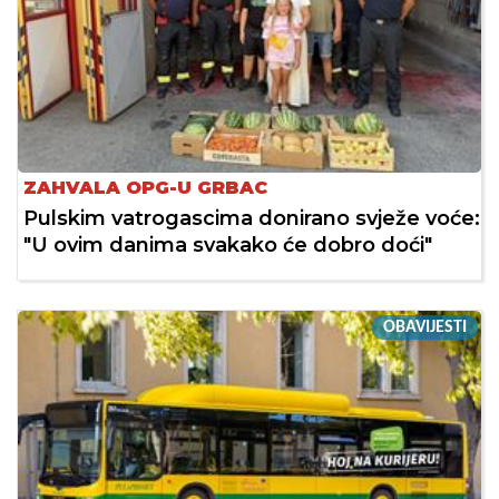
ZAHVALA OPG-U GRBAC
Pulskim vatrogascima donirano svježe voće:
"U ovim danima svakako će dobro doći"
OBAVIJESTI