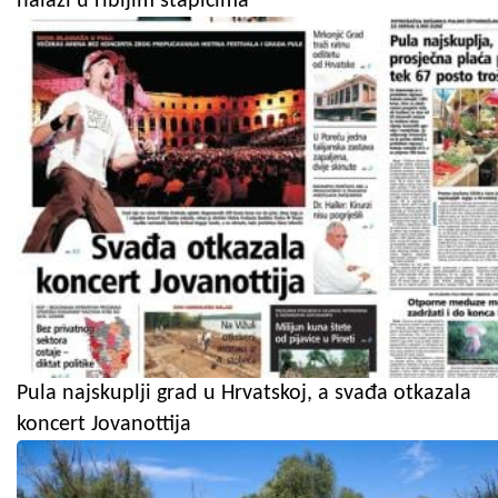
nalazi u ribljim štapićima
Pula najskuplji grad u Hrvatskoj, a svađa otkazala
koncert Jovanottija