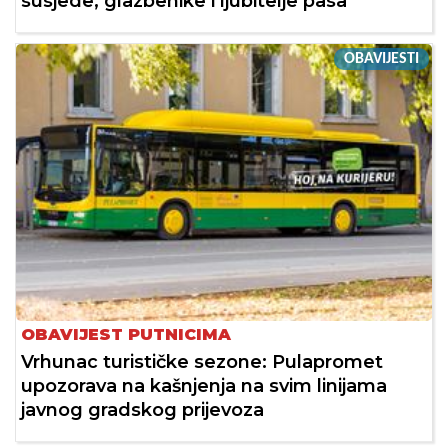
susjede, glazbenike i ljubitelje pasa
OBAVIJESTI
OBAVIJEST PUTNICIMA
Vrhunac turističke sezone: Pulapromet
upozorava na kašnjenja na svim linijama
javnog gradskog prijevoza