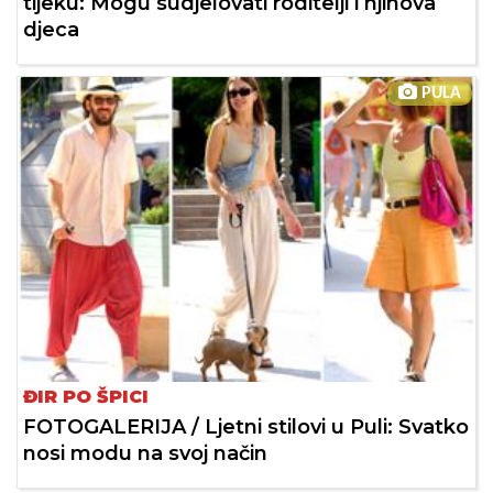
tijeku: Mogu sudjelovati roditelji i njihova
djeca
PULA
ĐIR PO ŠPICI
FOTOGALERIJA / Ljetni stilovi u Puli: Svatko
nosi modu na svoj način