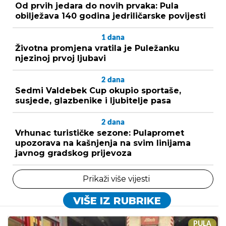
Od prvih jedara do novih prvaka: Pula
obilježava 140 godina jedriličarske povijesti
1
dana
Životna promjena vratila je Puležanku
njezinoj prvoj ljubavi
2
dana
Sedmi Valdebek Cup okupio sportaše,
susjede, glazbenike i ljubitelje pasa
2
dana
Vrhunac turističke sezone: Pulapromet
upozorava na kašnjenja na svim linijama
javnog gradskog prijevoza
Prikaži više vijesti
VIŠE IZ RUBRIKE
PULA