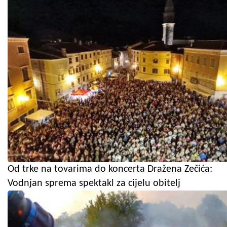
Od trke na tovarima do koncerta Dražena Zečića:
Vodnjan sprema spektakl za cijelu obitelj