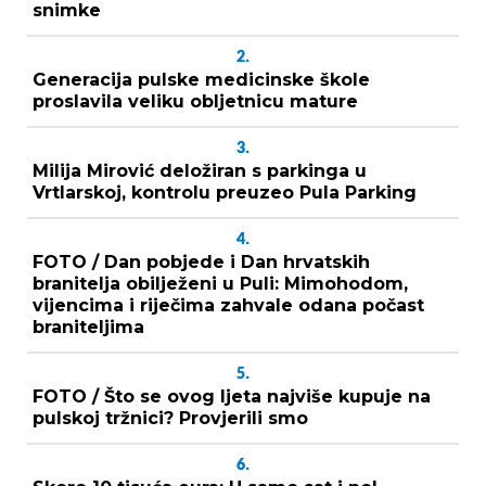
snimke
2.
Generacija pulske medicinske škole
proslavila veliku obljetnicu mature
3.
Milija Mirović deložiran s parkinga u
Vrtlarskoj, kontrolu preuzeo Pula Parking
4.
FOTO / Dan pobjede i Dan hrvatskih
branitelja obilježeni u Puli: Mimohodom,
vijencima i riječima zahvale odana počast
braniteljima
5.
FOTO / Što se ovog ljeta najviše kupuje na
pulskoj tržnici? Provjerili smo
6.