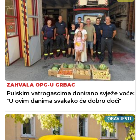
ZAHVALA OPG-U GRBAC
Pulskim vatrogascima donirano svježe voće:
"U ovim danima svakako će dobro doći"
OBAVIJESTI