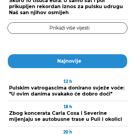
Skoro 10 tisuća eura: U samo sat i pol
prikupljen rekordan iznos za pulsku udrugu
Naš san njihov osmijeh
Prikaži više vijesti
Najnovije
12
h
Pulskim vatrogascima donirano svježe voće:
"U ovim danima svakako će dobro doći"
18
h
Zbog koncerata Carla Coxa i Severine
mijenjaju se autobusne trase u Puli i okolici
20
h