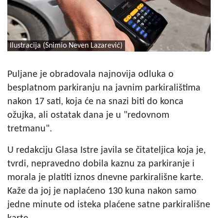
Ilustracija (Snimio Neven Lazarević)
Puljane je obradovala najnovija odluka o
besplatnom parkiranju na javnim parkiralištima
nakon 17 sati, koja će na snazi biti do konca
ožujka, ali ostatak dana je u "redovnom
tretmanu".
U redakciju Glasa Istre javila se čitateljica koja je,
tvrdi, nepravedno dobila kaznu za parkiranje i
morala je platiti iznos dnevne parkirališne karte.
Kaže da joj je naplaćeno 130 kuna nakon samo
jedne minute od isteka plaćene satne parkirališne