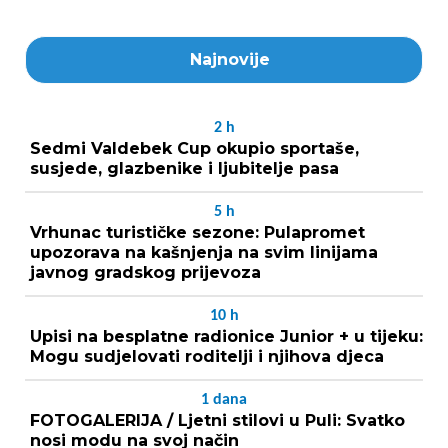
Najnovije
2
h
Sedmi Valdebek Cup okupio sportaše,
susjede, glazbenike i ljubitelje pasa
5
h
Vrhunac turističke sezone: Pulapromet
upozorava na kašnjenja na svim linijama
javnog gradskog prijevoza
10
h
Upisi na besplatne radionice Junior + u tijeku:
Mogu sudjelovati roditelji i njihova djeca
1
dana
FOTOGALERIJA / Ljetni stilovi u Puli: Svatko
nosi modu na svoj način