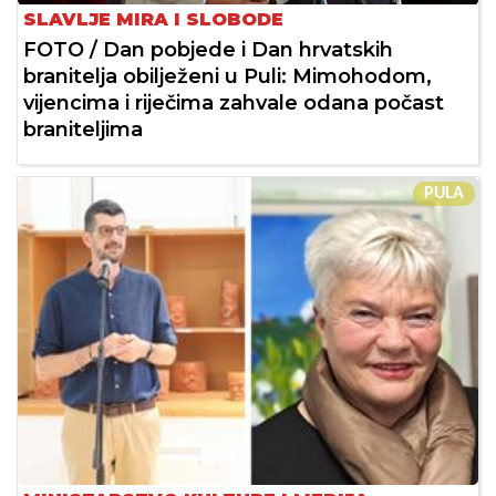
SLAVLJE MIRA I SLOBODE
FOTO / Dan pobjede i Dan hrvatskih
branitelja obilježeni u Puli: Mimohodom,
vijencima i riječima zahvale odana počast
braniteljima
PULA