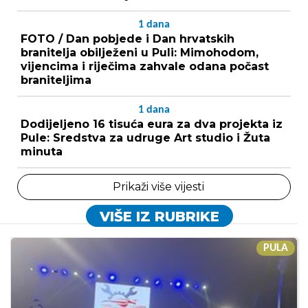
1
dana
FOTO / Dan pobjede i Dan hrvatskih
branitelja obilježeni u Puli: Mimohodom,
vijencima i riječima zahvale odana počast
braniteljima
1
dana
Dodijeljeno 16 tisuća eura za dva projekta iz
Pule: Sredstva za udruge Art studio i Žuta
minuta
Prikaži više vijesti
VIŠE IZ RUBRIKE
PULA