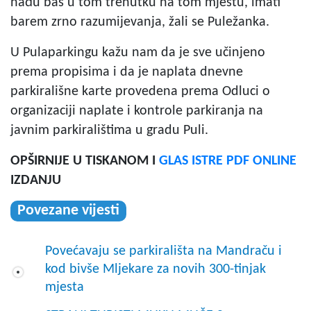
nađu baš u tom trenutku na tom mjestu, imati
barem zrno razumijevanja, žali se Puležanka.
U Pulaparkingu kažu nam da je sve učinjeno
prema propisima i da je naplata dnevne
parkirališne karte provedena prema Odluci o
organizaciji naplate i kontrole parkiranja na
javnim parkiralištima u gradu Puli.
OPŠIRNIJE U TISKANOM I
GLAS ISTRE PDF ONLINE
IZDANJU
Povezane vijesti
Povećavaju se parkirališta na Mandraču i
kod bivše Mljekare za novih 300-tinjak
mjesta