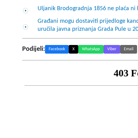
Uljanik Brodogradnja 1856 ne plaća n
Građani mogu dostaviti prijedloge kan
uručila javna priznanja Grada Pule u 2
Podijeli:
Facebook
X
WhatsApp
Viber
Email