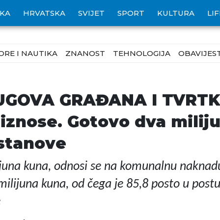
IKA
HRVATSKA
SVIJET
SPORT
KULTURA
LI
ORE I NAUTIKA
ZNANOST
TEHNOLOGIJA
OBAVIJEST
GOVA GRAĐANA I TVRTKI.
 iznose. Gotovo dva milij
 stanove
lijuna kuna, odnosi se na komunalnu naknadu
milijuna kuna, od čega je 85,8 posto u postu
e