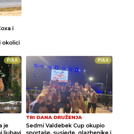
oxa i
 okolici
PULA
PULA
TRI DANA DRUŽENJA
a je
Sedmi Valdebek Cup okupio
 ljubavi
sportaše, susjede, glazbenike i