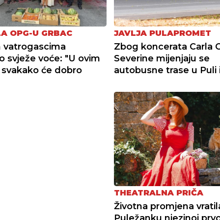
A OPG-U GRBAC
JAVLJA PULAPROMET
 vatrogascima
Zbog koncerata Carla C
o svježe voće: "U ovim
Severine mijenjaju se
 svakako će dobro
autobusne trase u Puli i
THEATRALNA PRIČA
Životna promjena vratil
Puležanku njezinoj prvoj