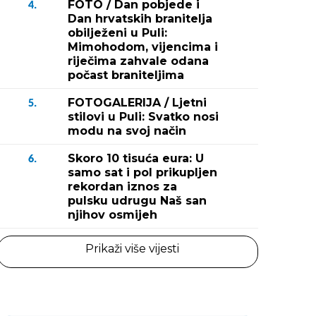
FOTO / Dan pobjede i
4.
Dan hrvatskih branitelja
obilježeni u Puli:
Mimohodom, vijencima i
riječima zahvale odana
počast braniteljima
FOTOGALERIJA / Ljetni
5.
stilovi u Puli: Svatko nosi
modu na svoj način
Skoro 10 tisuća eura: U
6.
samo sat i pol prikupljen
rekordan iznos za
pulsku udrugu Naš san
njihov osmijeh
Prikaži više vijesti