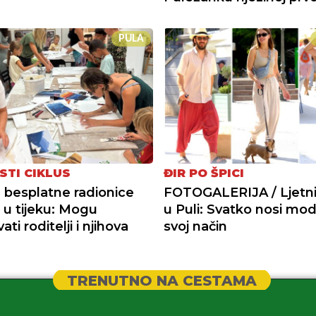
PULA
STI CIKLUS
ĐIR PO ŠPICI
a besplatne radionice
FOTOGALERIJA / Ljetni 
+ u tijeku: Mogu
u Puli: Svatko nosi mo
ati roditelji i njihova
svoj način
TRENUTNO NA CESTAMA