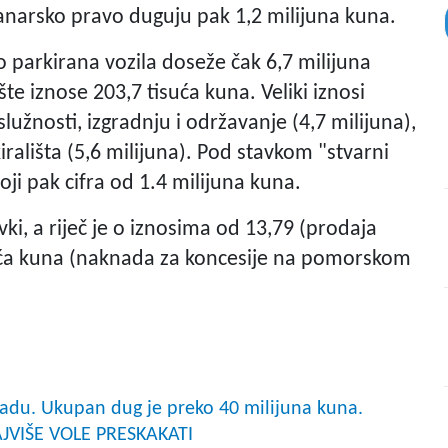
tanarsko pravo duguju pak 1,2 milijuna kuna.
 parkirana vozila doseže čak 6,7 milijuna
e iznose 203,7 tisuća kuna. Veliki iznosi
užnosti, izgradnju i održavanje (4,7 milijuna),
rališta (5,6 milijuna). Pod stavkom "stvarni
oji pak cifra od 1.4 milijuna kuna.
ki, a riječ je o iznosima od 13,79 (prodaja
uća kuna (naknada za koncesije na pomorskom
Gradu. Ukupan dug je preko 40 milijuna kuna.
JVIŠE VOLE PRESKAKATI