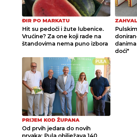
ĐIR PO MARKATU
ZAHVAL
Hit su pedoči i žute lubenice.
Pulskim
Vrućine? Za one koji rade na
doniran
štandovima nema puno izbora
danima
doći"
PULA
PRIJEM KOD ŽUPANA
Od prvih jedara do novih
prvaka: Pula obilježava 140