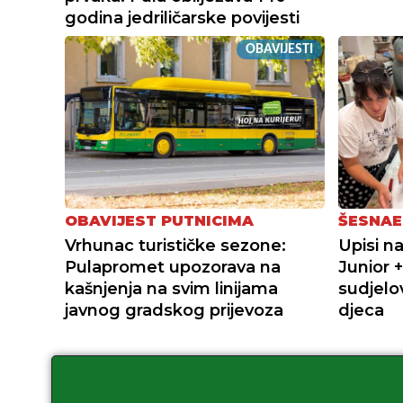
godina jedriličarske povijesti
OBAVIJESTI
OBAVIJEST PUTNICIMA
ŠESNAE
Vrhunac turističke sezone:
Upisi n
Pulapromet upozorava na
Junior 
kašnjenja na svim linijama
sudjelov
javnog gradskog prijevoza
djeca