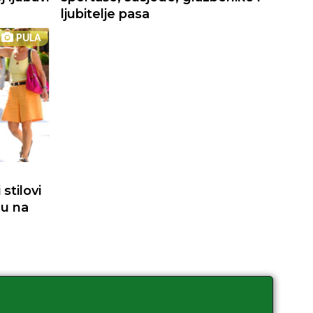
ljubitelje pasa
PULA
stilovi
du na