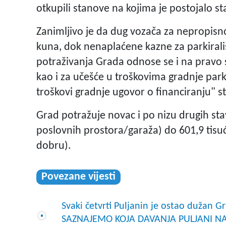
otkupili stanove na kojima je postojalo s
Zanimljivo je da dug vozača za nepropisno
kuna, dok nenaplaćene kazne za parkirališt
potraživanja Grada odnose se i na pravo sl
kao i za učešće u troškovima gradnje parki
troškovi gradnje ugovor o financiranju" st
Grad potražuje novac i po nizu drugih stav
poslovnih prostora/garaža) do 601,9 tis
dobru).
Povezane vijesti
Svaki četvrti Puljanin je ostao dužan 
SAZNAJEMO KOJA DAVANJA PULJANI NA