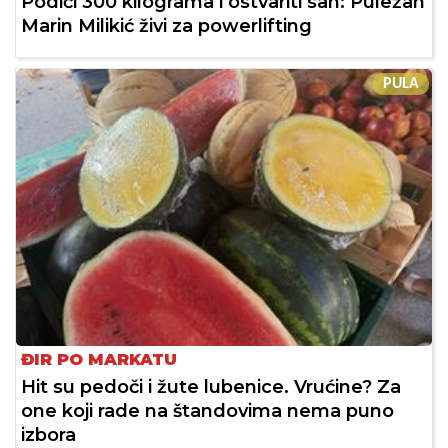
Podići 300 kilograma i ostvariti san: Puležan
Marin Milikić živi za powerlifting
PULA
ĐIR PO MARKATU
Hit su pedoči i žute lubenice. Vrućine? Za
one koji rade na štandovima nema puno
izbora