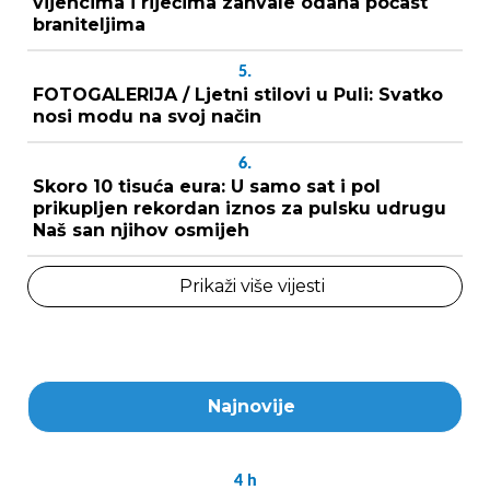
vijencima i riječima zahvale odana počast
braniteljima
5.
FOTOGALERIJA / Ljetni stilovi u Puli: Svatko
nosi modu na svoj način
6.
Skoro 10 tisuća eura: U samo sat i pol
prikupljen rekordan iznos za pulsku udrugu
Naš san njihov osmijeh
Prikaži više vijesti
Najnovije
4
h