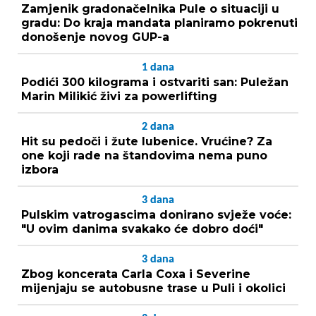
Zamjenik gradonačelnika Pule o situaciji u
gradu: Do kraja mandata planiramo pokrenuti
donošenje novog GUP-a
1
dana
Podići 300 kilograma i ostvariti san: Puležan
Marin Milikić živi za powerlifting
2
dana
Hit su pedoči i žute lubenice. Vrućine? Za
one koji rade na štandovima nema puno
izbora
3
dana
Pulskim vatrogascima donirano svježe voće:
"U ovim danima svakako će dobro doći"
3
dana
Zbog koncerata Carla Coxa i Severine
mijenjaju se autobusne trase u Puli i okolici