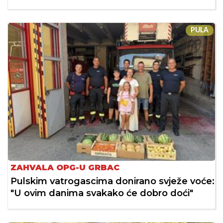
PULA
ZAHVALA OPG-U GRBAC
Pulskim vatrogascima donirano svježe voće:
"U ovim danima svakako će dobro doći"