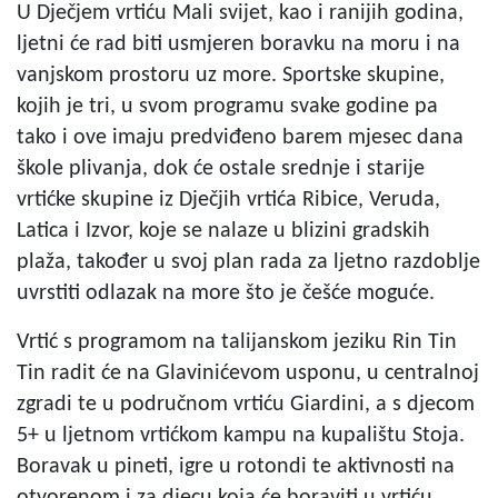
U Dječjem vrtiću Mali svijet, kao i ranijih godina,
ljetni će rad biti usmjeren boravku na moru i na
vanjskom prostoru uz more. Sportske skupine,
kojih je tri, u svom programu svake godine pa
tako i ove imaju predviđeno barem mjesec dana
škole plivanja, dok će ostale srednje i starije
vrtićke skupine iz Dječjih vrtića Ribice, Veruda,
Latica i Izvor, koje se nalaze u blizini gradskih
plaža, također u svoj plan rada za ljetno razdoblje
uvrstiti odlazak na more što je češće moguće.
Vrtić s programom na talijanskom jeziku Rin Tin
Tin radit će na Glavinićevom usponu, u centralnoj
zgradi te u područnom vrtiću Giardini, a s djecom
5+ u ljetnom vrtićkom kampu na kupalištu Stoja.
Boravak u pineti, igre u rotondi te aktivnosti na
otvorenom i za djecu koja će boraviti u vrtiću