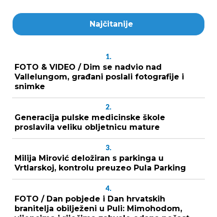
Najčitanije
1.
FOTO & VIDEO / Dim se nadvio nad
Vallelungom, građani poslali fotografije i
snimke
2.
Generacija pulske medicinske škole
proslavila veliku obljetnicu mature
3.
Milija Mirović deložiran s parkinga u
Vrtlarskoj, kontrolu preuzeo Pula Parking
4.
FOTO / Dan pobjede i Dan hrvatskih
branitelja obilježeni u Puli: Mimohodom,