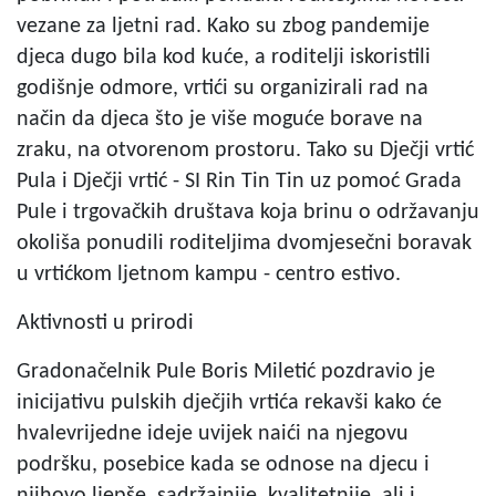
vezane za ljetni rad. Kako su zbog pandemije
djeca dugo bila kod kuće, a roditelji iskoristili
godišnje odmore, vrtići su organizirali rad na
način da djeca što je više moguće borave na
zraku, na otvorenom prostoru. Tako su Dječji vrtić
Pula i Dječji vrtić - SI Rin Tin Tin uz pomoć Grada
Pule i trgovačkih društava koja brinu o održavanju
okoliša ponudili roditeljima dvomjesečni boravak
u vrtićkom ljetnom kampu - centro estivo.
Aktivnosti u prirodi
Gradonačelnik Pule Boris Miletić pozdravio je
inicijativu pulskih dječjih vrtića rekavši kako će
hvalevrijedne ideje uvijek naići na njegovu
podršku, posebice kada se odnose na djecu i
njihovo ljepše, sadržajnije, kvalitetnije, ali i