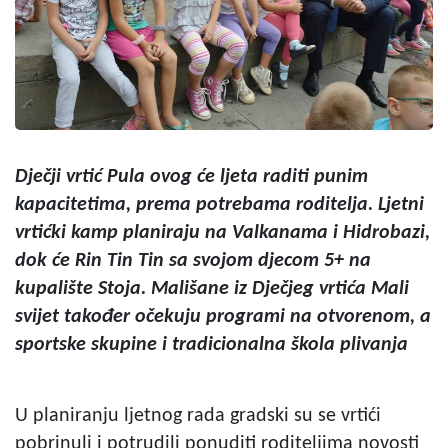
Dječji vrtić Pula ovog će ljeta raditi punim
kapacitetima, prema potrebama roditelja. Ljetni
vrtićki kamp planiraju na Valkanama i Hidrobazi,
dok će Rin Tin Tin sa svojom djecom 5+ na
kupalište Stoja. Mališane iz Dječjeg vrtića Mali
svijet također očekuju programi na otvorenom, a
sportske skupine i tradicionalna škola plivanja
U planiranju ljetnog rada gradski su se vrtići
pobrinuli i potrudili ponuditi roditeljima novosti