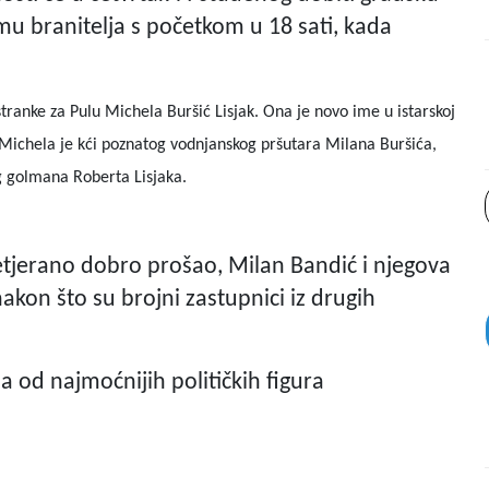
omu branitelja s početkom u 18 sati, kada
tranke za Pulu Michela Buršić Lisjak. Ona je novo ime u istarskoj
e, Michela je kći poznatog vodnjanskog pršutara Milana Buršića,
g golmana Roberta Lisjaka.
tjerano dobro prošao, Milan Bandić i njegova
akon što su brojni zastupnici iz drugih
a od najmoćnijih političkih figura