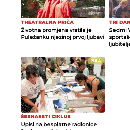
THEATRALNA PRIČA
TRI DA
Životna promjena vratila je
Sedmi 
Puležanku njezinoj prvoj ljubavi
sportaš
ljubitel
PULA
ŠESNAESTI CIKLUS
Upisi na besplatne radionice