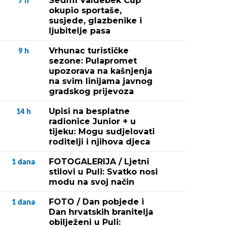
Sedmi Valdebek Cup
7
h
okupio sportaše,
susjede, glazbenike i
ljubitelje pasa
Vrhunac turističke
9
h
sezone: Pulapromet
upozorava na kašnjenja
na svim linijama javnog
gradskog prijevoza
Upisi na besplatne
14
h
radionice Junior + u
tijeku: Mogu sudjelovati
roditelji i njihova djeca
FOTOGALERIJA / Ljetni
1
dana
stilovi u Puli: Svatko nosi
modu na svoj način
FOTO / Dan pobjede i
1
dana
Dan hrvatskih branitelja
obilježeni u Puli: