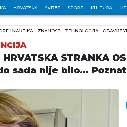
IKA
HRVATSKA
SVIJET
SPORT
KULTURA
LI
ORE I NAUTIKA
ZNANOST
TEHNOLOGIJA
OBAVIJEST
NCIJA
 HRVATSKA STRANKA OS
o sada nije bilo... Poznat