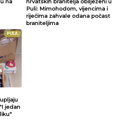
du na
hrvatskih branitelja obilježeni u
Puli: Mimohodom, vijencima i
riječima zahvale odana počast
braniteljima
PULA
upljaju
"I jedan
liku"