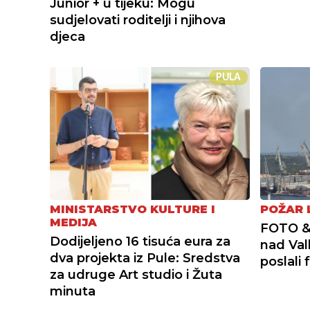
Junior + u tijeku: Mogu
sudjelovati roditelji i njihova
djeca
PULA
MINISTARSTVO KULTURE I
POŽAR 
MEDIJA
FOTO & 
Dodijeljeno 16 tisuća eura za
nad Val
dva projekta iz Pule: Sredstva
poslali 
za udruge Art studio i Žuta
minuta