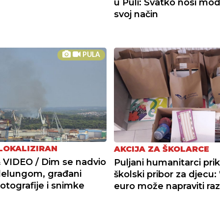
u Puli: Svatko nosi mo
svoj način
PULA
LOKALIZIRAN
AKCIJA ZA ŠKOLARCE
VIDEO / Dim se nadvio
Puljani humanitarci prik
lelungom, građani
školski pribor za djecu: 
fotografije i snimke
euro može napraviti raz