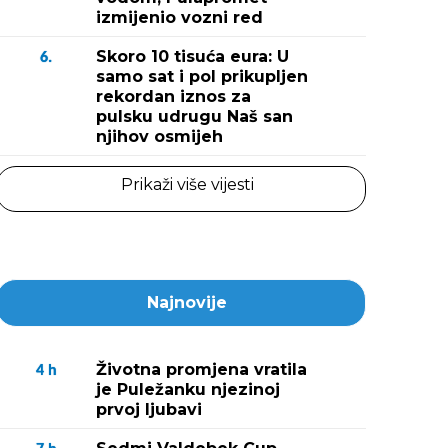
izmijenio vozni red
Skoro 10 tisuća eura: U
6.
samo sat i pol prikupljen
rekordan iznos za
pulsku udrugu Naš san
njihov osmijeh
Prikaži više vijesti
Najnovije
Životna promjena vratila
4
h
je Puležanku njezinoj
prvoj ljubavi