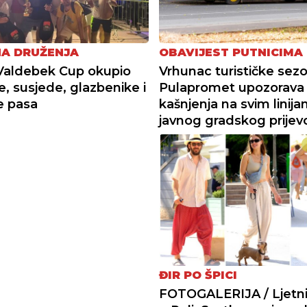
NA DRUŽENJA
OBAVIJEST PUTNICIMA
Valdebek Cup okupio
Vrhunac turističke sez
e, susjede, glazbenike i
Pulapromet upozorava
je pasa
kašnjenja na svim linij
javnog gradskog prijev
ĐIR PO ŠPICI
FOTOGALERIJA / Ljetni 