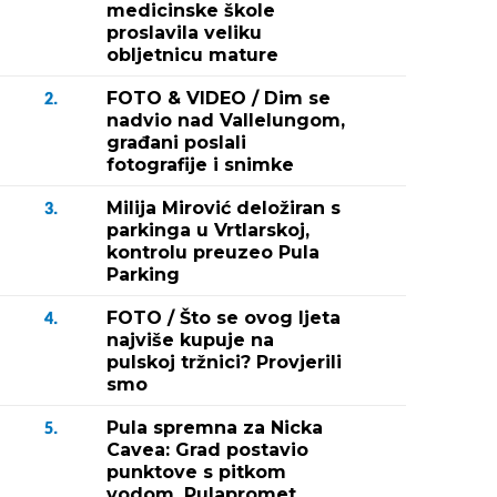
medicinske škole
proslavila veliku
obljetnicu mature
FOTO & VIDEO / Dim se
2.
nadvio nad Vallelungom,
građani poslali
fotografije i snimke
Milija Mirović deložiran s
3.
parkinga u Vrtlarskoj,
kontrolu preuzeo Pula
Parking
FOTO / Što se ovog ljeta
4.
najviše kupuje na
pulskoj tržnici? Provjerili
smo
Pula spremna za Nicka
5.
Cavea: Grad postavio
punktove s pitkom
vodom, Pulapromet