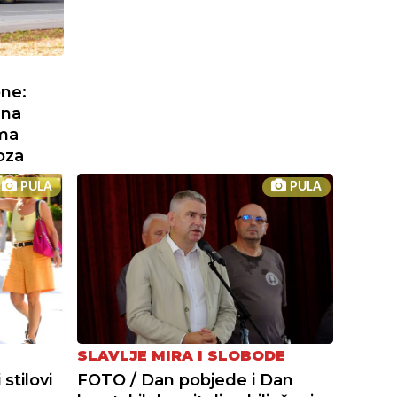
one:
 na
ama
oza
PULA
PULA
SLAVLJE MIRA I SLOBODE
stilovi
FOTO / Dan pobjede i Dan