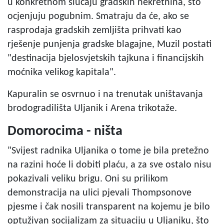
u konkretnom slučaju gradskih nekretnina, što
ocjenjuju pogubnim. Smatraju da će, ako se
rasprodaja gradskih zemljišta prihvati kao
rješenje punjenja gradske blagajne, Muzil postati
"destinacija bjelosvjetskih tajkuna i financijskih
moćnika velikog kapitala".
Kapuralin se osvrnuo i na trenutak uništavanja
brodogradilišta Uljanik i Arena trikotaže.
Domorocima - ništa
"Svijest radnika Uljanika o tome je bila pretežno
na razini hoće li dobiti plaću, a za sve ostalo nisu
pokazivali veliku brigu. Oni su prilikom
demonstracija na ulici pjevali Thompsonove
pjesme i čak nosili transparent na kojemu je bilo
optuživan socijalizam za situaciju u Uljaniku, što