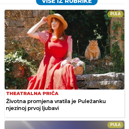
VIŠE IZ RUBRIKE
PULA
THEATRALNA PRIČA
Životna promjena vratila je Puležanku
njezinoj prvoj ljubavi
PULA