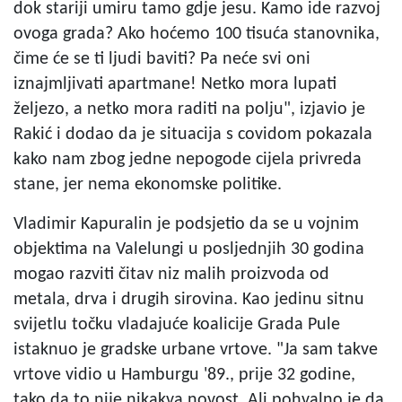
dok stariji umiru tamo gdje jesu. Kamo ide razvoj
ovoga grada? Ako hoćemo 100 tisuća stanovnika,
čime će se ti ljudi baviti? Pa neće svi oni
iznajmljivati apartmane! Netko mora lupati
željezo, a netko mora raditi na polju", izjavio je
Rakić i dodao da je situacija s covidom pokazala
kako nam zbog jedne nepogode cijela privreda
stane, jer nema ekonomske politike.
Vladimir Kapuralin je podsjetio da se u vojnim
objektima na Valelungi u posljednjih 30 godina
mogao razviti čitav niz malih proizvoda od
metala, drva i drugih sirovina. Kao jedinu sitnu
svijetlu točku vladajuće koalicije Grada Pule
istaknuo je gradske urbane vrtove. "Ja sam takve
vrtove vidio u Hamburgu '89., prije 32 godine,
tako da to nije nikakva novost. Ali pohvalno je da