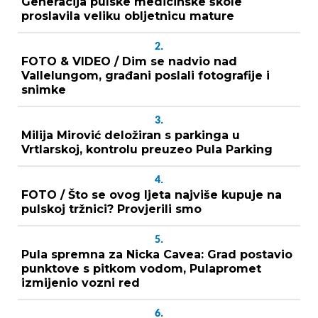
Generacija pulske medicinske škole
proslavila veliku obljetnicu mature
2.
FOTO & VIDEO / Dim se nadvio nad
Vallelungom, građani poslali fotografije i
snimke
3.
Milija Mirović deložiran s parkinga u
Vrtlarskoj, kontrolu preuzeo Pula Parking
4.
FOTO / Što se ovog ljeta najviše kupuje na
pulskoj tržnici? Provjerili smo
5.
Pula spremna za Nicka Cavea: Grad postavio
punktove s pitkom vodom, Pulapromet
izmijenio vozni red
6.