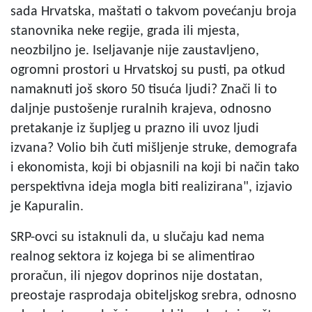
sada Hrvatska, maštati o takvom povećanju broja
stanovnika neke regije, grada ili mjesta,
neozbiljno je. Iseljavanje nije zaustavljeno,
ogromni prostori u Hrvatskoj su pusti, pa otkud
namaknuti još skoro 50 tisuća ljudi? Znači li to
daljnje pustošenje ruralnih krajeva, odnosno
pretakanje iz šupljeg u prazno ili uvoz ljudi
izvana? Volio bih čuti mišljenje struke, demografa
i ekonomista, koji bi objasnili na koji bi način tako
perspektivna ideja mogla biti realizirana", izjavio
je Kapuralin.
SRP-ovci su istaknuli da, u slučaju kad nema
realnog sektora iz kojega bi se alimentirao
proračun, ili njegov doprinos nije dostatan,
preostaje rasprodaja obiteljskog srebra, odnosno