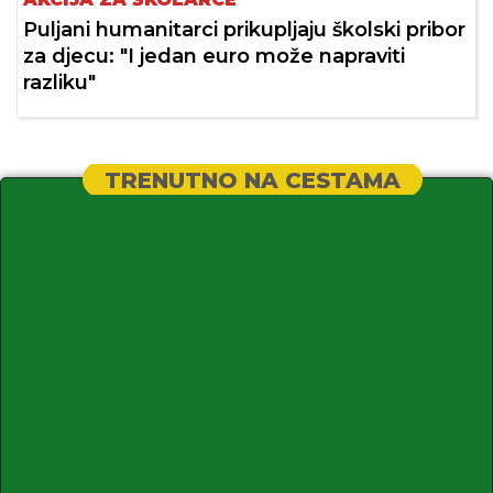
Puljani humanitarci prikupljaju školski pribor
za djecu: "I jedan euro može napraviti
razliku"
TRENUTNO NA CESTAMA