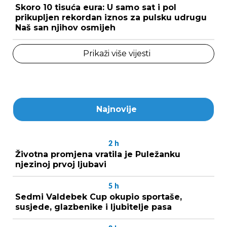
Skoro 10 tisuća eura: U samo sat i pol
prikupljen rekordan iznos za pulsku udrugu
Naš san njihov osmijeh
Prikaži više vijesti
Najnovije
2
h
Životna promjena vratila je Puležanku
njezinoj prvoj ljubavi
5
h
Sedmi Valdebek Cup okupio sportaše,
susjede, glazbenike i ljubitelje pasa