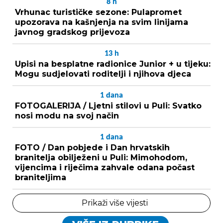
8
h
Vrhunac turističke sezone: Pulapromet
upozorava na kašnjenja na svim linijama
javnog gradskog prijevoza
13
h
Upisi na besplatne radionice Junior + u tijeku:
Mogu sudjelovati roditelji i njihova djeca
1
dana
FOTOGALERIJA / Ljetni stilovi u Puli: Svatko
nosi modu na svoj način
1
dana
FOTO / Dan pobjede i Dan hrvatskih
branitelja obilježeni u Puli: Mimohodom,
vijencima i riječima zahvale odana počast
braniteljima
Prikaži više vijesti