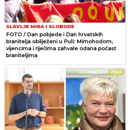
SLAVLJE MIRA I SLOBODE
FOTO / Dan pobjede i Dan hrvatskih
branitelja obilježeni u Puli: Mimohodom,
vijencima i riječima zahvale odana počast
braniteljima
PULA