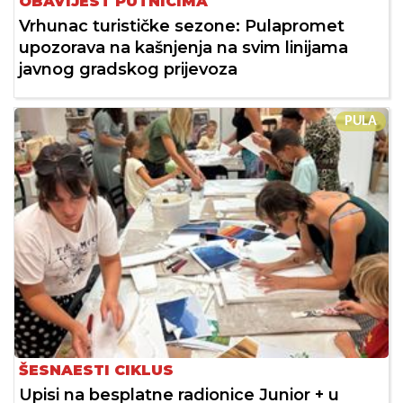
OBAVIJEST PUTNICIMA
Vrhunac turističke sezone: Pulapromet
upozorava na kašnjenja na svim linijama
javnog gradskog prijevoza
PULA
ŠESNAESTI CIKLUS
Upisi na besplatne radionice Junior + u