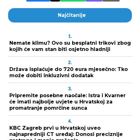
Najčitanije
1.
Nemate klimu? Ovo su besplatni trikovi zbog
kojih će vam stan biti osjetno hladniji
2.
Država isplaćuje do 720 eura mjesečno: Tko
može dobiti inkluzivni dodatak
3.
Pripremite posebne naočale: Istra i Kvarner
će imati najbolje uvjete u Hrvatskoj za
promatranje pomrčine sunca
4.
KBC Zagreb prvi u Hrvatskoj uveo
najnapredniji CT uređaj: Donosi preciznije