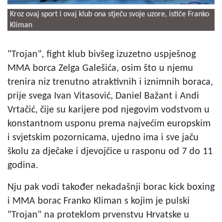
Kroz ovaj sport i ovaj klub ona stječu svoje uzore, ističe Franko
Kliman
"Trojan", fight klub bivšeg izuzetno uspješnog
MMA borca Zelga Galešića, osim što u njemu
trenira niz trenutno atraktivnih i iznimnih boraca,
prije svega Ivan Vitasović, Daniel Bažant i Andi
Vrtačić, čije su karijere pod njegovim vodstvom u
konstantnom usponu prema najvećim europskim
i svjetskim pozornicama, ujedno ima i sve jaču
školu za dječake i djevojčice u rasponu od 7 do 11
godina.
Nju pak vodi također nekadašnji borac kick boxing
i MMA borac Franko Kliman s kojim je pulski
"Trojan" na proteklom prvenstvu Hrvatske u