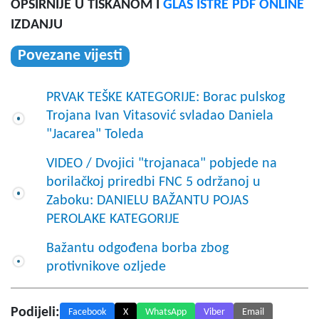
OPŠIRNIJE U TISKANOM I
GLAS ISTRE PDF ONLINE
IZDANJU
Povezane vijesti
PRVAK TEŠKE KATEGORIJE: Borac pulskog
Trojana Ivan Vitasović svladao Daniela
"Jacarea" Toleda
VIDEO / Dvojici "trojanaca" pobjede na
borilačkoj priredbi FNC 5 održanoj u
Zaboku: DANIELU BAŽANTU POJAS
PEROLAKE KATEGORIJE
Bažantu odgođena borba zbog
protivnikove ozljede
Podijeli:
Facebook
X
WhatsApp
Viber
Email