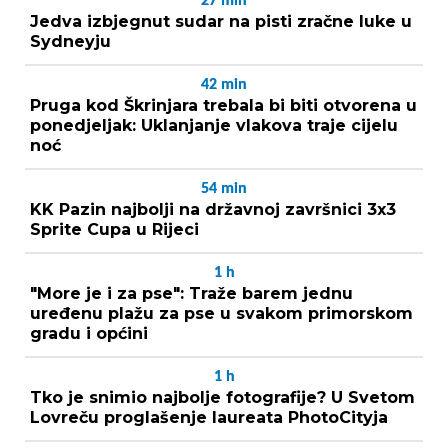
27
min
Jedva izbjegnut sudar na pisti zračne luke u
Sydneyju
42
min
Pruga kod Škrinjara trebala bi biti otvorena u
ponedjeljak: Uklanjanje vlakova traje cijelu
noć
54
min
KK Pazin najbolji na državnoj završnici 3x3
Sprite Cupa u Rijeci
1
h
"More je i za pse": Traže barem jednu
uređenu plažu za pse u svakom primorskom
gradu i općini
1
h
Tko je snimio najbolje fotografije? U Svetom
Lovreču proglašenje laureata PhotoCityja