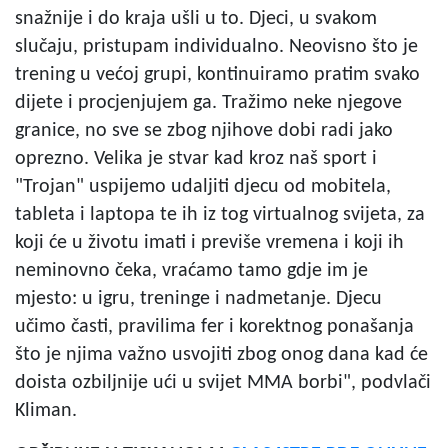
snažnije i do kraja ušli u to. Djeci, u svakom
slučaju, pristupam individualno. Neovisno što je
trening u većoj grupi, kontinuiramo pratim svako
dijete i procjenjujem ga. Tražimo neke njegove
granice, no sve se zbog njihove dobi radi jako
oprezno. Velika je stvar kad kroz naš sport i
"Trojan" uspijemo udaljiti djecu od mobitela,
tableta i laptopa te ih iz tog virtualnog svijeta, za
koji će u životu imati i previše vremena i koji ih
neminovno čeka, vraćamo tamo gdje im je
mjesto: u igru, treninge i nadmetanje. Djecu
učimo časti, pravilima fer i korektnog ponašanja
što je njima važno usvojiti zbog onog dana kad će
doista ozbiljnije ući u svijet MMA borbi", podvlači
Kliman.