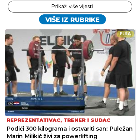
Prikaži više vijesti
VIŠE IZ RUBRIKE
PULA
REPREZENTATIVAC, TRENER I SUDAC
Podići 300 kilograma i ostvariti san: Puležan
Marin Milikić živi za powerlifting