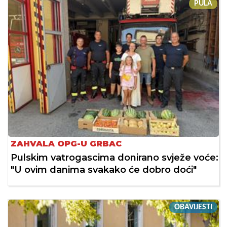
PULA
ZAHVALA OPG-U GRBAC
Pulskim vatrogascima donirano svježe voće:
"U ovim danima svakako će dobro doći"
OBAVIJESTI