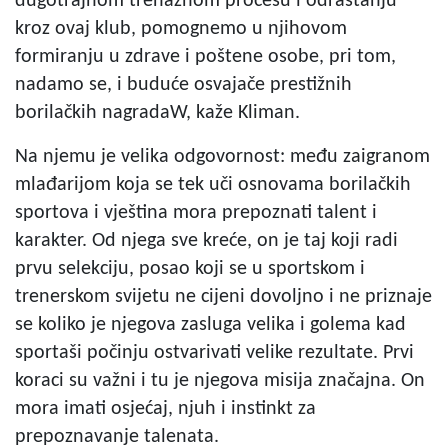
dugotrajnom trenažnom procesu i odrastanju
kroz ovaj klub, pomognemo u njihovom
formiranju u zdrave i poštene osobe, pri tom,
nadamo se, i buduće osvajače prestižnih
borilačkih nagradaW, kaže Kliman.
Na njemu je velika odgovornost: među zaigranom
mlađarijom koja se tek uči osnovama borilačkih
sportova i vještina mora prepoznati talent i
karakter. Od njega sve kreće, on je taj koji radi
prvu selekciju, posao koji se u sportskom i
trenerskom svijetu ne cijeni dovoljno i ne priznaje
se koliko je njegova zasluga velika i golema kad
sportaši počinju ostvarivati velike rezultate. Prvi
koraci su važni i tu je njegova misija značajna. On
mora imati osjećaj, njuh i instinkt za
prepoznavanje talenata.