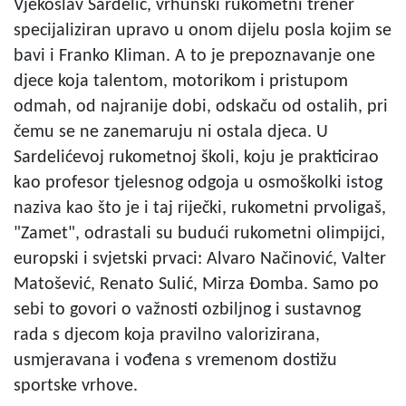
Vjekoslav Sardelić, vrhunski rukometni trener
specijaliziran upravo u onom dijelu posla kojim se
bavi i Franko Kliman. A to je prepoznavanje one
djece koja talentom, motorikom i pristupom
odmah, od najranije dobi, odskaču od ostalih, pri
čemu se ne zanemaruju ni ostala djeca. U
Sardelićevoj rukometnoj školi, koju je prakticirao
kao profesor tjelesnog odgoja u osmoškolki istog
naziva kao što je i taj riječki, rukometni prvoligaš,
"Zamet", odrastali su budući rukometni olimpijci,
europski i svjetski prvaci: Alvaro Načinović, Valter
Matošević, Renato Sulić, Mirza Đomba. Samo po
sebi to govori o važnosti ozbiljnog i sustavnog
rada s djecom koja pravilno valorizirana,
usmjeravana i vođena s vremenom dostižu
sportske vrhove.