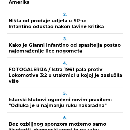
Amerika
2.
Ništa od prodaje udjela u SP-u:
Infantino odustao nakon lavine kritika
3.
Kako je Gianni Infantino od spasitelja postao
najomraženije lice nogometa
4.
FOTOGALERIJA / Istra 1961 pala protiv
Lokomotive 3:2 u utakmici u kojoj je zaslužila
više
5.
Istarski klubovi ogorčeni novim pravilom:
"Odluka je u najmanju ruku nakaradna"
6.
Bez ozbiljnog sponzora možemo samo
životariti, dvoranski sport je na rubu