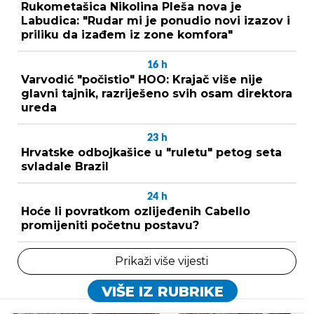
Rukometašica Nikolina Pleša nova je
Labudica: "Rudar mi je ponudio novi izazov i
priliku da izađem iz zone komfora"
16
h
Varvodić "počistio" HOO: Krajač više nije
glavni tajnik, razriješeno svih osam direktora
ureda
23
h
Hrvatske odbojkašice u "ruletu" petog seta
svladale Brazil
24
h
Hoće li povratkom ozlijeđenih Cabello
promijeniti početnu postavu?
Prikaži više vijesti
VIŠE IZ RUBRIKE