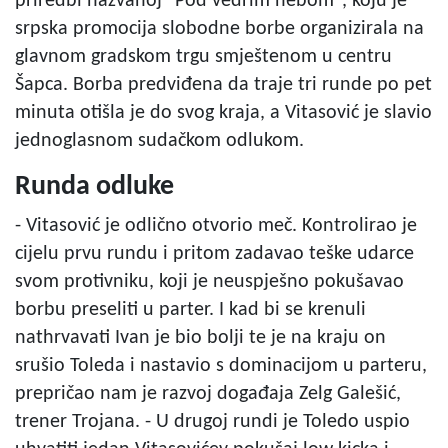
priredbi nazvanoj "Pod vedrim nebom", koju je
srpska promocija slobodne borbe organizirala na
glavnom gradskom trgu smještenom u centru
Šapca. Borba predviđena da traje tri runde po pet
minuta otišla je do svog kraja, a Vitasović je slavio
jednoglasnom sudačkom odlukom.
Runda odluke
- Vitasović je odlično otvorio meč. Kontrolirao je
cijelu prvu rundu i pritom zadavao teške udarce
svom protivniku, koji je neuspješno pokušavao
borbu preseliti u parter. I kad bi se krenuli
nathrvavati Ivan je bio bolji te je na kraju on
srušio Toleda i nastavio s dominacijom u parteru,
prepričao nam je razvoj događaja Zelg Galešić,
trener Trojana. - U drugoj rundi je Toledo uspio