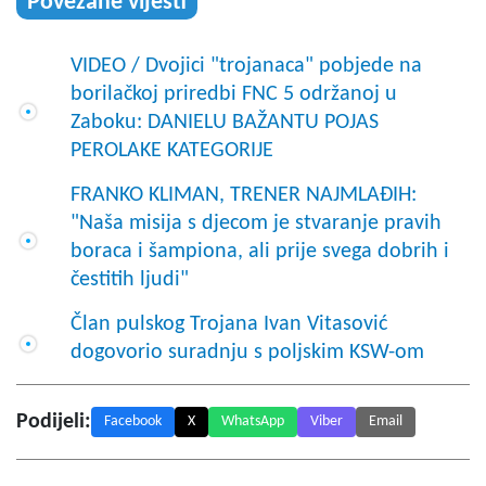
Povezane vijesti
VIDEO / Dvojici "trojanaca" pobjede na
borilačkoj priredbi FNC 5 održanoj u
Zaboku: DANIELU BAŽANTU POJAS
PEROLAKE KATEGORIJE
FRANKO KLIMAN, TRENER NAJMLAĐIH:
"Naša misija s djecom je stvaranje pravih
boraca i šampiona, ali prije svega dobrih i
čestitih ljudi"
Član pulskog Trojana Ivan Vitasović
dogovorio suradnju s poljskim KSW-om
Podijeli:
Facebook
X
WhatsApp
Viber
Email