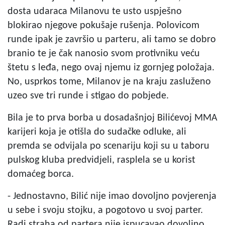
dosta udaraca Milanovu te usto uspješno
blokirao njegove pokušaje rušenja. Polovicom
runde ipak je završio u parteru, ali tamo se dobro
branio te je čak nanosio svom protivniku veću
štetu s leđa, nego ovaj njemu iz gornjeg položaja.
No, usprkos tome, Milanov je na kraju zasluženo
uzeo sve tri runde i stigao do pobjede.
Bila je to prva borba u dosadašnjoj Bilićevoj MMA
karijeri koja je otišla do sudačke odluke, ali
premda se odvijala po scenariju koji su u taboru
pulskog kluba predvidjeli, rasplela se u korist
domaćeg borca.
- Jednostavno, Bilić nije imao dovoljno povjerenja
u sebe i svoju stojku, a pogotovo u svoj parter.
Radi straha od partera nije ispucavao dovoljno