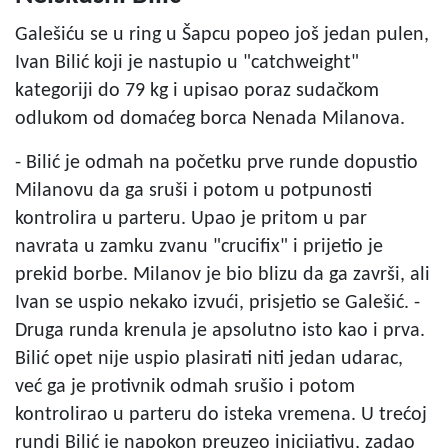
Galešiću se u ring u Šapcu popeo još jedan pulen,
Ivan Bilić koji je nastupio u "catchweight"
kategoriji do 79 kg i upisao poraz sudačkom
odlukom od domaćeg borca Nenada Milanova.
- Bilić je odmah na početku prve runde dopustio
Milanovu da ga sruši i potom u potpunosti
kontrolira u parteru. Upao je pritom u par
navrata u zamku zvanu "crucifix" i prijetio je
prekid borbe. Milanov je bio blizu da ga završi, ali
Ivan se uspio nekako izvući, prisjetio se Galešić. -
Druga runda krenula je apsolutno isto kao i prva.
Bilić opet nije uspio plasirati niti jedan udarac,
već ga je protivnik odmah srušio i potom
kontrolirao u parteru do isteka vremena. U trećoj
rundi Bilić je napokon preuzeo inicijativu, zadao