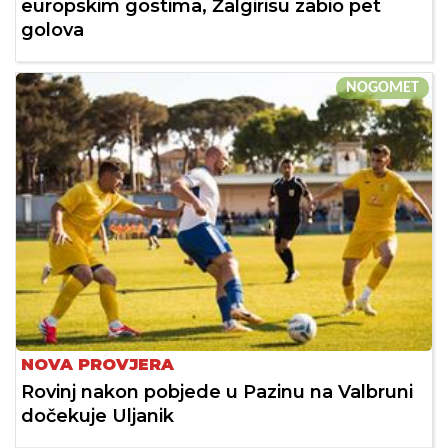
europskim gostima, Žalgirisu zabio pet
golova
NOGOMET
NOVA PROVJERA
Rovinj nakon pobjede u Pazinu na Valbruni
dočekuje Uljanik