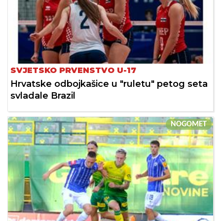
SVJETSKO PRVENSTVO U-17
Hrvatske odbojkašice u "ruletu" petog seta
svladale Brazil
NOGOMET