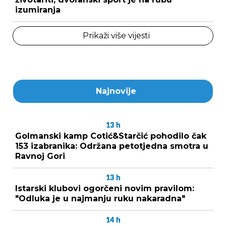
izumiranja
Prikaži više vijesti
Najnovije
13
h
Golmanski kamp Cotić&Starčić pohodilo čak
153 izabranika: Održana petotjedna smotra u
Ravnoj Gori
13
h
Istarski klubovi ogorčeni novim pravilom:
"Odluka je u najmanju ruku nakaradna"
14
h