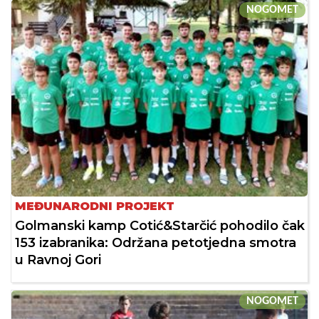
NOGOMET
MEĐUNARODNI PROJEKT
Golmanski kamp Cotić&Starčić pohodilo čak
153 izabranika: Održana petotjedna smotra
u Ravnoj Gori
NOGOMET