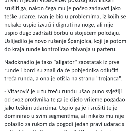
uhvatiti jedan Vitasovićev pokušaj low kicka i
srušiti ga, nakon čega mu je počeo zadavati jako
teške udarce. Ivan je bio u problemima, iz kojih se
nekako uspio izvući i dignuti na noge, ali nije
uspio dugo zadržati borbu u stojećem položaju.
Uslijedilo je novo rušenje Španjolca, koji je potom
do kraja runde kontrolirao zbivanja u parteru.
Nadoknadio je tako "aligator" zaostatak iz prve
runde i borci su znali da će pobjednika odlučiti
treća runda, a ona je otišla na stranu "trojanca".
- Vitasović je u tu treću rundu ušao puno svježiji
od svog protivnika te ga je cijelo vrijeme pogađao
jako teškim udarcima. Uspio ga je i srušiti te je
dominirao u svim segmentima, ali nikako mu nije
polazilo za rukom da pogodi jedan pravi udarac s