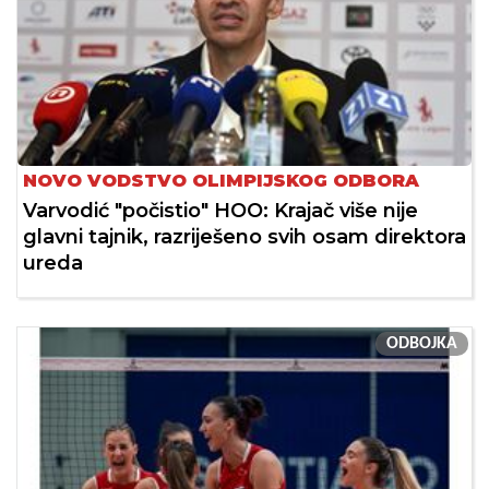
NOVO VODSTVO OLIMPIJSKOG ODBORA
Varvodić "počistio" HOO: Krajač više nije
glavni tajnik, razriješeno svih osam direktora
ureda
ODBOJKA