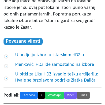
one koji inače ne običavaju izlaziti na lokalne
izbore jer su ovaj put lokalni izbori puno važniji
od onih parlamentarnih. Popratna poruka za
lokalne izbore bit će "stani u gard za svoj grad",
kazao je Žagar.
Povezane vijesti
U nedjelju izbori u istarskom HDZ-u
Plenković: HDZ ide samostalno na izbore
U bitki za Liku HDZ izvadio tešku artiljeriju:
Hvale se brzojavom podrške Zlatka Dalića
Podijeli:
Facebook
X
WhatsApp
Viber
Email