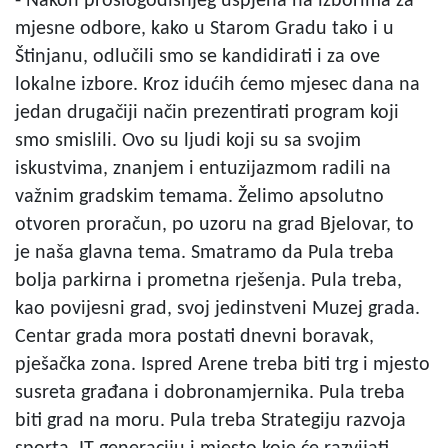
- Nakon prošlogodišnjeg uspjeha na izborima za
mjesne odbore, kako u Starom Gradu tako i u
Štinjanu, odlučili smo se kandidirati i za ove
lokalne izbore. Kroz idućih ćemo mjesec dana na
jedan drugačiji način prezentirati program koji
smo smislili. Ovo su ljudi koji su sa svojim
iskustvima, znanjem i entuzijazmom radili na
važnim gradskim temama. Želimo apsolutno
otvoren proračun, po uzoru na grad Bjelovar, to
je naša glavna tema. Smatramo da Pula treba
bolja parkirna i prometna rješenja. Pula treba,
kao povijesni grad, svoj jedinstveni Muzej grada.
Centar grada mora postati dnevni boravak,
pješačka zona. Ispred Arene treba biti trg i mjesto
susreta građana i dobronamjernika. Pula treba
biti grad na moru. Pula treba Strategiju razvoja