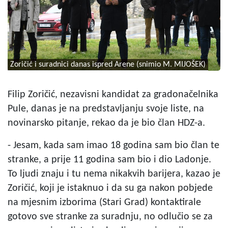
Zoričić i suradnici danas ispred Arene (snimio M. MIJOŠEK)
Filip Zoričić, nezavisni kandidat za gradonačelnika
Pule, danas je na predstavljanju svoje liste, na
novinarsko pitanje, rekao da je bio član HDZ-a.
- Jesam, kada sam imao 18 godina sam bio član te
stranke, a prije 11 godina sam bio i dio Ladonje.
To ljudi znaju i tu nema nikakvih barijera, kazao je
Zoričić, koji je istaknuo i da su ga nakon pobjede
na mjesnim izborima (Stari Grad) kontaktirale
gotovo sve stranke za suradnju, no odlučio se za