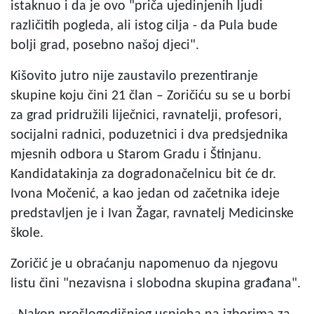
istaknuo i da je ovo "priča ujedinjenih ljudi
različitih pogleda, ali istog cilja - da Pula bude
bolji grad, posebno našoj djeci".
Kišovito jutro nije zaustavilo prezentiranje
skupine koju čini 21 član – Zoričiću su se u borbi
za grad pridružili liječnici, ravnatelji, profesori,
socijalni radnici, poduzetnici i dva predsjednika
mjesnih odbora u Starom Gradu i Štinjanu.
Kandidatakinja za dogradonačelnicu bit će dr.
Ivona Močenić, a kao jedan od začetnika ideje
predstavljen je i Ivan Žagar, ravnatelj Medicinske
škole.
Zoričić je u obraćanju napomenuo da njegovu
listu čini "nezavisna i slobodna skupina građana".