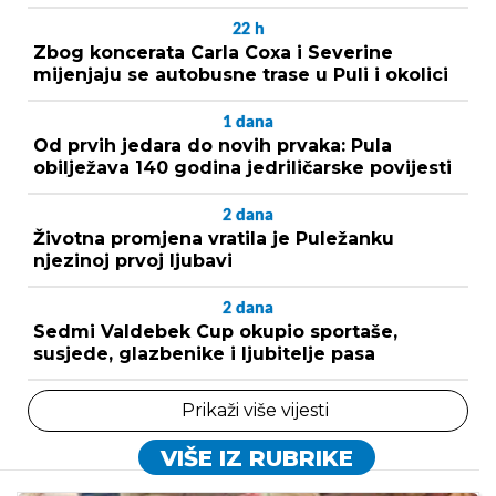
22
h
Zbog koncerata Carla Coxa i Severine
mijenjaju se autobusne trase u Puli i okolici
1
dana
Od prvih jedara do novih prvaka: Pula
obilježava 140 godina jedriličarske povijesti
2
dana
Životna promjena vratila je Puležanku
njezinoj prvoj ljubavi
2
dana
Sedmi Valdebek Cup okupio sportaše,
susjede, glazbenike i ljubitelje pasa
Prikaži više vijesti
VIŠE IZ RUBRIKE