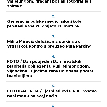
Vallelungom, građani poslali fotografije i
snimke
2.
Generacija pulske medicinske škole
proslavila veliku obljetnicu mature
3.
Milija Mirović deložiran s parkinga u
Vrtlarskoj, kontrolu preuzeo Pula Parking
4.
FOTO / Dan pobjede i Dan hrvatskih
branitelja obilježeni u Puli: Mimohodom,
vijencima i riječima zahvale odana počast
braniteljima
5.
FOTOGALERIJA / Ljetni stilovi u Puli: Svatko
nosi modu na svoj način
6.