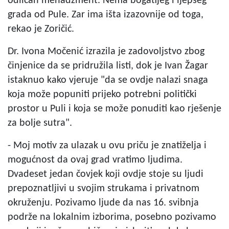
odličan menadžment. Nema bogatijeg i ljepšeg
grada od Pule. Zar ima išta izazovnije od toga,
rekao je Zoričić.
Dr. Ivona Močenić izrazila je zadovoljstvo zbog
činjenice da se pridružila listi, dok je Ivan Žagar
istaknuo kako vjeruje "da se ovdje nalazi snaga
koja može popuniti prijeko potrebni politički
prostor u Puli i koja se može ponuditi kao rješenje
za bolje sutra".
- Moj motiv za ulazak u ovu priču je znatiželja i
mogućnost da ovaj grad vratimo ljudima.
Dvadeset jedan čovjek koji ovdje stoje su ljudi
prepoznatljivi u svojim strukama i privatnom
okruženju. Pozivamo ljude da nas 16. svibnja
podrže na lokalnim izborima, posebno pozivamo