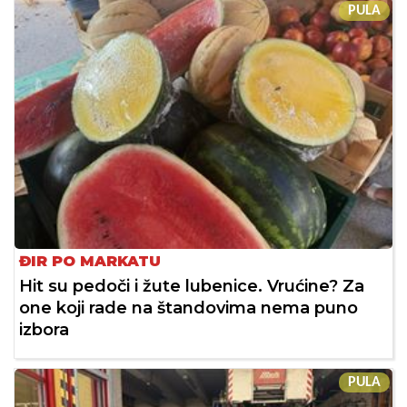
PULA
ĐIR PO MARKATU
Hit su pedoči i žute lubenice. Vrućine? Za
one koji rade na štandovima nema puno
izbora
PULA