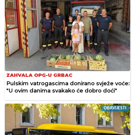
ZAHVALA OPG-U GRBAC
Pulskim vatrogascima donirano svježe voće:
"U ovim danima svakako će dobro doći"
OBAVIJESTI