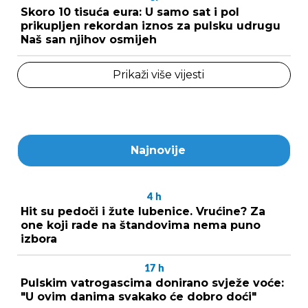
Skoro 10 tisuća eura: U samo sat i pol
prikupljen rekordan iznos za pulsku udrugu
Naš san njihov osmijeh
Prikaži više vijesti
Najnovije
4
h
Hit su pedoči i žute lubenice. Vrućine? Za
one koji rade na štandovima nema puno
izbora
17
h
Pulskim vatrogascima donirano svježe voće:
"U ovim danima svakako će dobro doći"