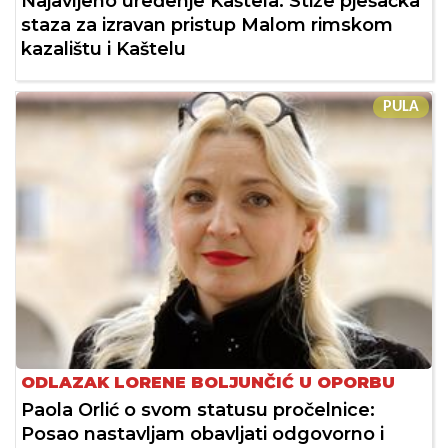
Najavljeno uređenje Kaštela: Stiže pješačka
staza za izravan pristup Malom rimskom
kazalištu i Kaštelu
PULA
ODLAZAK LORENE BOLJUNČIĆ U OPORBU
Paola Orlić o svom statusu pročelnice:
Posao nastavljam obavljati odgovorno i