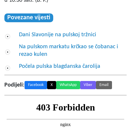
u 10.30 sati. (B. P.)
Povezane vijesti
Dani Slavonije na pulskoj tržnici
Na pulskom markatu krčkao se čobanac i
rezao kulen
Počela pulska blagdanska čarolija
Podijeli:
Facebook
X
WhatsApp
Viber
Email