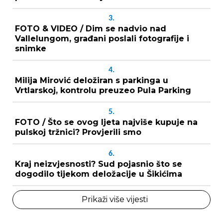
3.
FOTO & VIDEO / Dim se nadvio nad
Vallelungom, građani poslali fotografije i
snimke
4.
Milija Mirović deložiran s parkinga u
Vrtlarskoj, kontrolu preuzeo Pula Parking
5.
FOTO / Što se ovog ljeta najviše kupuje na
pulskoj tržnici? Provjerili smo
6.
Kraj neizvjesnosti? Sud pojasnio što se
dogodilo tijekom deložacije u Šikićima
Prikaži više vijesti