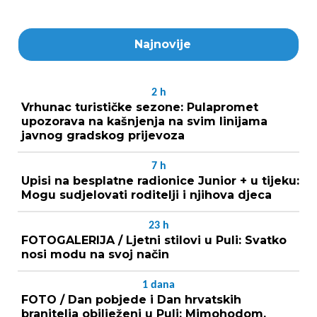
Najnovije
2
h
Vrhunac turističke sezone: Pulapromet
upozorava na kašnjenja na svim linijama
javnog gradskog prijevoza
7
h
Upisi na besplatne radionice Junior + u tijeku:
Mogu sudjelovati roditelji i njihova djeca
23
h
FOTOGALERIJA / Ljetni stilovi u Puli: Svatko
nosi modu na svoj način
1
dana
FOTO / Dan pobjede i Dan hrvatskih
branitelja obilježeni u Puli: Mimohodom,