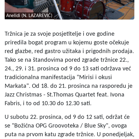
Anelidi (N. LAZAREVIĆ)
Tržnica je za svoje posjetitelje i ove godine
priredila bogat program u kojemu goste očekuje
red glazbe, red gastro užitaka i prigodnih prodaja.
Tako se na štandovima pored zgrade tržnice 22.,
24., 29. i 31. prosinca od 9 do 13 sati održava već
tradicionalna manifestacija "Mirisi i okusi
Markata". Od 18. do 21. prosinca na rasporedu je
Jazz Christmas - St.Thomas Quartet feat. Ivona
Fabris, i to od 10.30 do 12.30 sati.
U subotu 22. prosinca, od 9 do 12 sati, održat će
se "Božićna OPG Groovoteka / Blue Sky", ovoga
puta na prvom katu zgrade tržnice. U ponedjeljak,