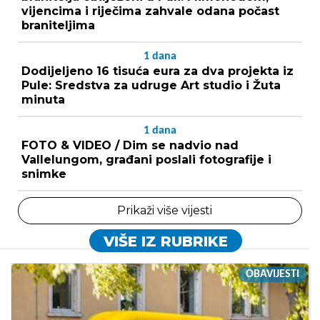
vijencima i riječima zahvale odana počast
braniteljima
1
dana
Dodijeljeno 16 tisuća eura za dva projekta iz
Pule: Sredstva za udruge Art studio i Žuta
minuta
1
dana
FOTO & VIDEO / Dim se nadvio nad
Vallelungom, građani poslali fotografije i
snimke
Prikaži više vijesti
VIŠE IZ RUBRIKE
OBAVIJESTI