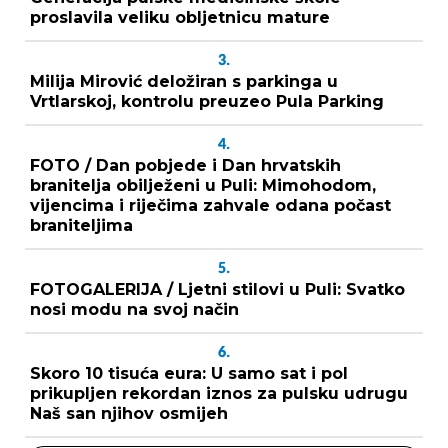
proslavila veliku obljetnicu mature
3.
Milija Mirović deložiran s parkinga u
Vrtlarskoj, kontrolu preuzeo Pula Parking
4.
FOTO / Dan pobjede i Dan hrvatskih
branitelja obilježeni u Puli: Mimohodom,
vijencima i riječima zahvale odana počast
braniteljima
5.
FOTOGALERIJA / Ljetni stilovi u Puli: Svatko
nosi modu na svoj način
6.
Skoro 10 tisuća eura: U samo sat i pol
prikupljen rekordan iznos za pulsku udrugu
Naš san njihov osmijeh