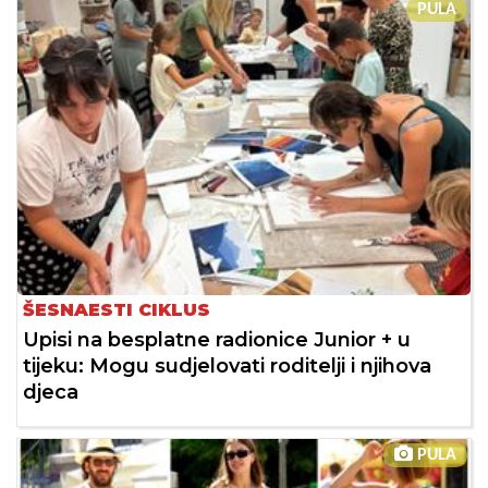
PULA
ŠESNAESTI CIKLUS
Upisi na besplatne radionice Junior + u
tijeku: Mogu sudjelovati roditelji i njihova
djeca
PULA