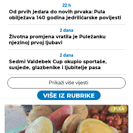
22
h
Od prvih jedara do novih prvaka: Pula
obilježava 140 godina jedriličarske povijesti
2
dana
Životna promjena vratila je Puležanku
njezinoj prvoj ljubavi
2
dana
Sedmi Valdebek Cup okupio sportaše,
susjede, glazbenike i ljubitelje pasa
Prikaži više vijesti
VIŠE IZ RUBRIKE
PULA