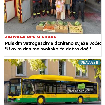
ZAHVALA OPG-U GRBAC
Pulskim vatrogascima donirano svježe voće:
"U ovim danima svakako će dobro doći"
OBAVIJESTI