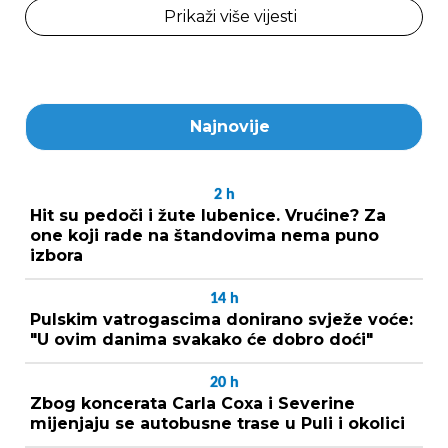
Prikaži više vijesti
Najnovije
2
h
Hit su pedoči i žute lubenice. Vrućine? Za
one koji rade na štandovima nema puno
izbora
14
h
Pulskim vatrogascima donirano svježe voće:
"U ovim danima svakako će dobro doći"
20
h
Zbog koncerata Carla Coxa i Severine
mijenjaju se autobusne trase u Puli i okolici