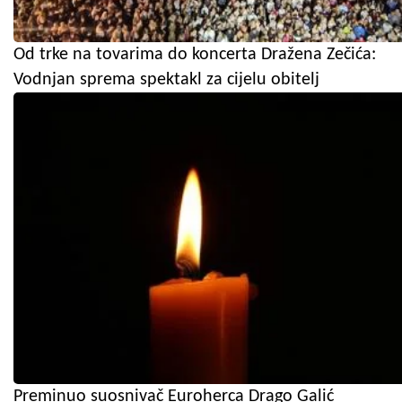
Od trke na tovarima do koncerta Dražena Zečića:
Vodnjan sprema spektakl za cijelu obitelj
Preminuo suosnivač Euroherca Drago Galić