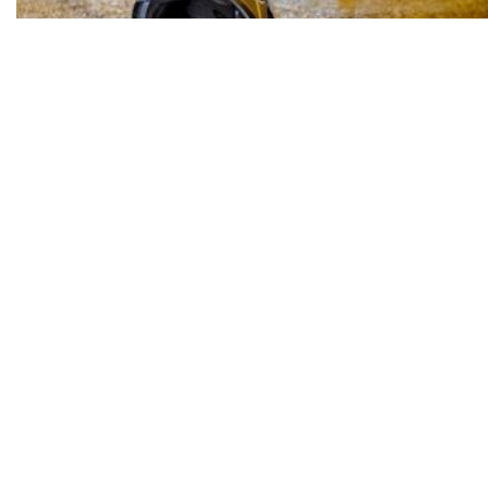
Motociklist nakon sudara na Šišanskoj cesti
završio u pulskoj bolnici s teškim ozljedama