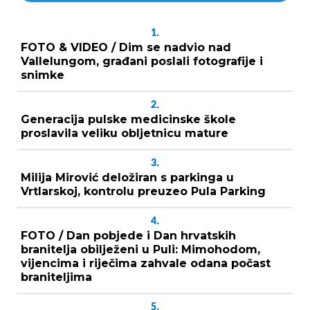
1.
FOTO & VIDEO / Dim se nadvio nad
Vallelungom, građani poslali fotografije i
snimke
2.
Generacija pulske medicinske škole
proslavila veliku obljetnicu mature
3.
Milija Mirović deložiran s parkinga u
Vrtlarskoj, kontrolu preuzeo Pula Parking
4.
FOTO / Dan pobjede i Dan hrvatskih
branitelja obilježeni u Puli: Mimohodom,
vijencima i riječima zahvale odana počast
braniteljima
5.