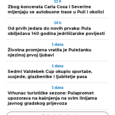
11
h
Zbog koncerata Carla Coxa i Severine
mijenjaju se autobusne trase u Puli i okolici
14
h
Od prvih jedara do novih prvaka: Pula
obilježava 140 godina jedriličarske povijesti
1
dana
Životna promjena vratila je Puležanku
njezinoj prvoj ljubavi
1
dana
Sedmi Valdebek Cup okupio sportaše,
susjede, glazbenike i ljubitelje pasa
1
dana
Vrhunac turističke sezone: Pulapromet
upozorava na kašnjenja na svim linijama
javnog gradskog prijevoza