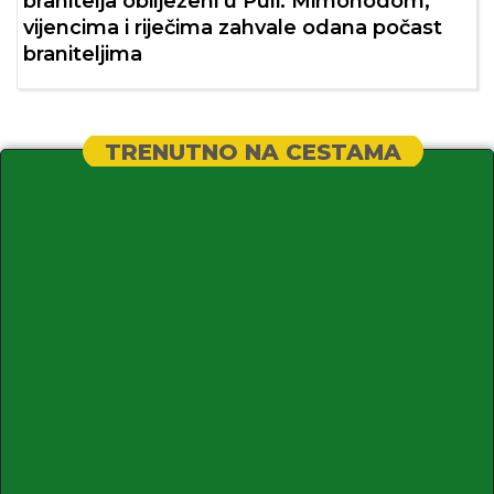
branitelja obilježeni u Puli: Mimohodom,
vijencima i riječima zahvale odana počast
braniteljima
TRENUTNO NA CESTAMA