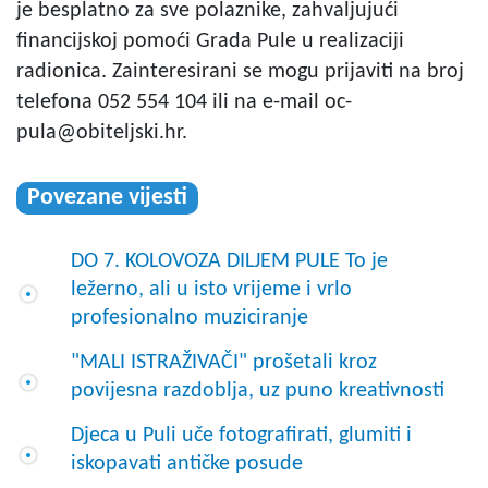
je besplatno za sve polaznike, zahvaljujući
financijskoj pomoći Grada Pule u realizaciji
radionica. Zainteresirani se mogu prijaviti na broj
telefona 052 554 104 ili na e-mail
oc-
pula@obiteljski.hr
.
Povezane vijesti
DO 7. KOLOVOZA DILJEM PULE To je
ležerno, ali u isto vrijeme i vrlo
profesionalno muziciranje
"MALI ISTRAŽIVAČI" prošetali kroz
povijesna razdoblja, uz puno kreativnosti
Djeca u Puli uče fotografirati, glumiti i
iskopavati antičke posude