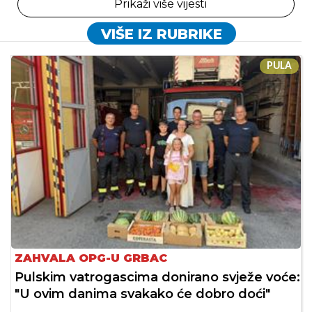
Prikaži više vijesti
VIŠE IZ RUBRIKE
PULA
ZAHVALA OPG-U GRBAC
Pulskim vatrogascima donirano svježe voće:
"U ovim danima svakako će dobro doći"