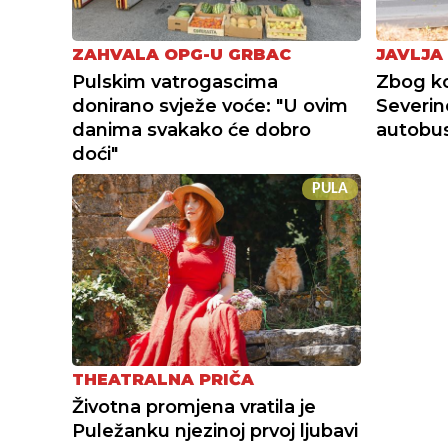
ZAHVALA OPG-U GRBAC
JAVLJA
Pulskim vatrogascima
Zbog ko
donirano svježe voće: "U ovim
Severin
danima svakako će dobro
autobusn
doći"
PULA
THEATRALNA PRIČA
Životna promjena vratila je
Puležanku njezinoj prvoj ljubavi