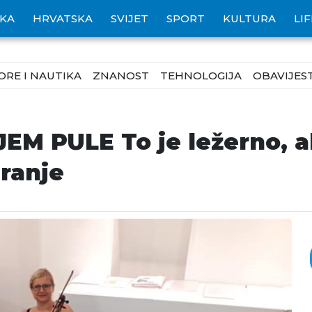
IKA
HRVATSKA
SVIJET
SPORT
KULTURA
LI
ORE I NAUTIKA
ZNANOST
TEHNOLOGIJA
OBAVIJEST
 PULE To je ležerno, ali 
ranje