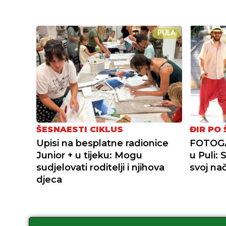
PULA
ŠESNAESTI CIKLUS
ĐIR PO 
Upisi na besplatne radionice
FOTOGAL
Junior + u tijeku: Mogu
u Puli:
sudjelovati roditelji i njihova
svoj nač
djeca