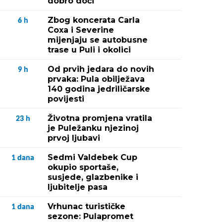
dobro doći"
Zbog koncerata Carla
6
h
Coxa i Severine
mijenjaju se autobusne
trase u Puli i okolici
Od prvih jedara do novih
9
h
prvaka: Pula obilježava
140 godina jedriličarske
povijesti
Životna promjena vratila
23
h
je Puležanku njezinoj
prvoj ljubavi
Sedmi Valdebek Cup
1
dana
okupio sportaše,
susjede, glazbenike i
ljubitelje pasa
Vrhunac turističke
1
dana
sezone: Pulapromet