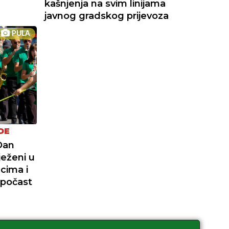
kašnjenja na svim linijama
javnog gradskog prijevoza
PULA
DE
Dan
ježeni u
cima i
 počast