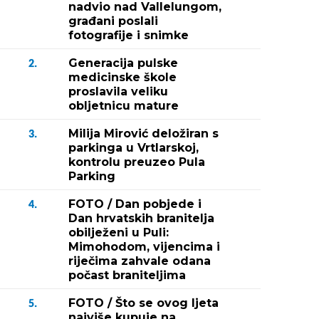
nadvio nad Vallelungom,
građani poslali
fotografije i snimke
Generacija pulske
2.
medicinske škole
proslavila veliku
obljetnicu mature
Milija Mirović deložiran s
3.
parkinga u Vrtlarskoj,
kontrolu preuzeo Pula
Parking
FOTO / Dan pobjede i
4.
Dan hrvatskih branitelja
obilježeni u Puli:
Mimohodom, vijencima i
riječima zahvale odana
počast braniteljima
FOTO / Što se ovog ljeta
5.
najviše kupuje na