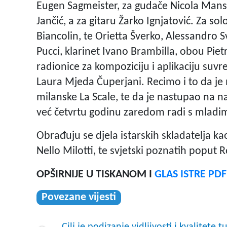
Eugen Sagmeister, za gudače Nicola Mansut
Jančić, a za gitaru Žarko Ignjatović. Za so
Biancolin, te Orietta Šverko, Alessandro 
Pucci, klarinet Ivano Brambilla, obou Piet
radionice za kompoziciju i aplikaciju suv
Laura Mjeda Čuperjani. Recimo i to da je
milanske La Scale, te da je nastupao na n
već četvrtu godinu zaredom radi s mladi
Obrađuju se djela istarskih skladatelja ka
Nello Milotti, te svjetski poznatih poput R
OPŠIRNIJE U TISKANOM I
GLAS ISTRE PD
Povezane vijesti