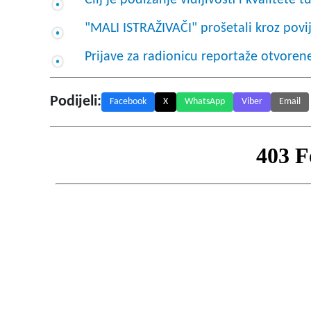
Cilj je podizanje vidljivosti i kvalitete
"MALI ISTRAŽIVAČI" prošetali kroz povi
Prijave za radionicu reportaže otvoren
Podijeli:
Facebook
X
WhatsApp
Viber
Email