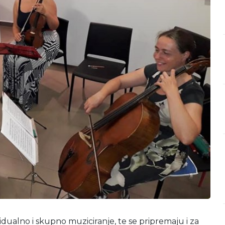
idualno i skupno muziciranje, te se pripremaju i za