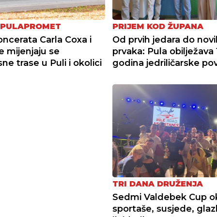
 PULAPROMET
PRIJEM KOD ŽUPANA
ncerata Carla Coxa i
Od prvih jedara do novi
e mijenjaju se
prvaka: Pula obilježava
e trase u Puli i okolici
godina jedriličarske pov
TRI DANA DRUŽENJA
Sedmi Valdebek Cup o
sportaše, susjede, glaz