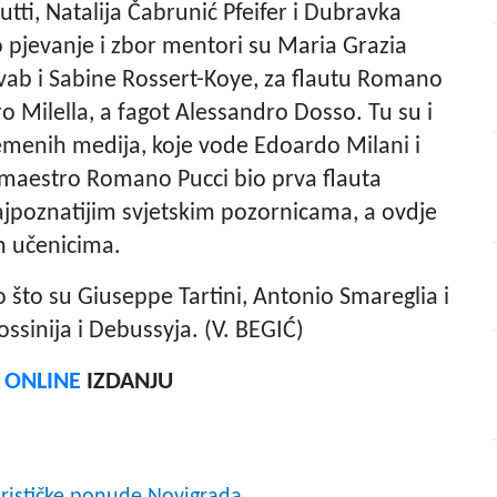
ti, Natalija Čabrunić Pfeifer i Dubravka
lo pjevanje i zbor mentori su Maria Grazia
Svab i Sabine Rossert-Koye, za flautu Romano
ro Milella, a fagot Alessandro Dosso. Tu su i
remenih medija, koje vode Edoardo Milani i
 maestro Romano Pucci bio prva flauta
ajpoznatijim svjetskim pozornicama, a ovdje
m učenicima.
o što su Giuseppe Tartini, Antonio Smareglia i
ossinija i Debussyja. (V. BEGIĆ)
F ONLINE
IZDANJU