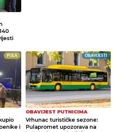
h
 140
ijesti
PULA
OBAVIJESTI
OBAVIJEST PUTNICIMA
kupio
Vrhunac turističke sezone:
benike i
Pulapromet upozorava na