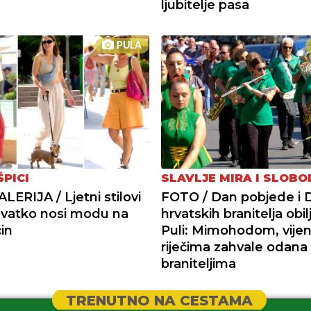
ljubitelje pasa
PULA
ŠPICI
SLAVLJE MIRA I SLOBO
ERIJA / Ljetni stilovi
FOTO / Dan pobjede i 
 Svatko nosi modu na
hrvatskih branitelja obil
in
Puli: Mimohodom, vijen
riječima zahvale odana
braniteljima
TRENUTNO NA CESTAMA