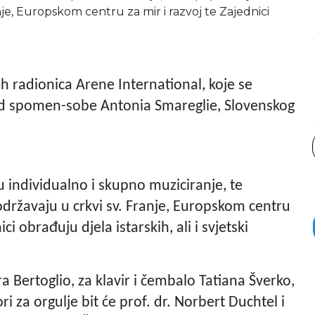
nje, Europskom centru za mir i razvoj te Zajednici
ih radionica Arene International, koje se
 od spomen-sobe Antonia Smareglie, Slovenskog
 individualno i skupno muziciranje, te
 održavaju u crkvi sv. Franje, Europskom centru
ici obrađuju djela istarskih, ali i svjetski
a Bertoglio, za klavir i čembalo Tatiana Šverko,
i za orgulje bit će prof. dr. Norbert Duchtel i