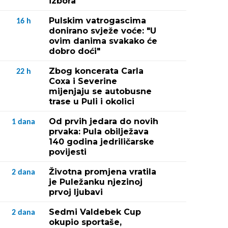
izbora
Pulskim vatrogascima
16
h
donirano svježe voće: "U
ovim danima svakako će
dobro doći"
Zbog koncerata Carla
22
h
Coxa i Severine
mijenjaju se autobusne
trase u Puli i okolici
Od prvih jedara do novih
1
dana
prvaka: Pula obilježava
140 godina jedriličarske
povijesti
Životna promjena vratila
2
dana
je Puležanku njezinoj
prvoj ljubavi
Sedmi Valdebek Cup
2
dana
okupio sportaše,