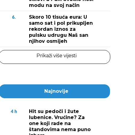
modu na svoj način
Skoro 10 tisuća eura: U
6.
samo sat i pol prikupljen
rekordan iznos za
pulsku udrugu Naš san
njihov osmijeh
Prikaži više vijesti
Najnovije
Hit su pedoči i žute
4
h
lubenice. Vrućine? Za
one koji rade na
štandovima nema puno