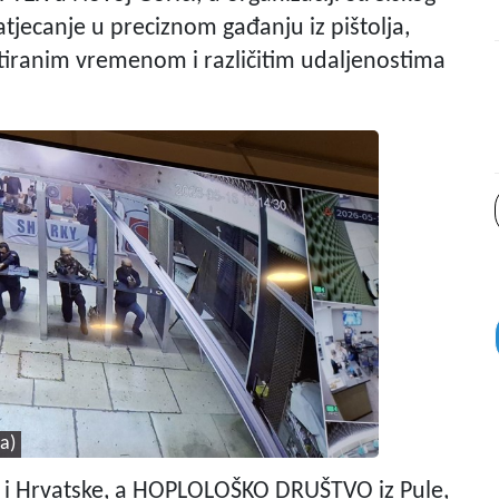
jecanje u preciznom gađanju iz pištolja,
mitiranim vremenom i različitim udaljenostima
a)
alije i Hrvatske, a HOPLOLOŠKO DRUŠTVO iz Pule,