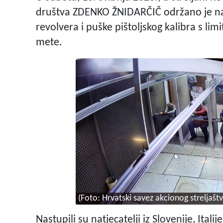
društva ZDENKO ŽNIDARČIČ održano je nat
revolvera i puške pištoljskog kalibra s li
mete.
(Foto: Hrvatski savez akcionog streljaštv
Nastupili su natjecatelji iz Slovenije, It