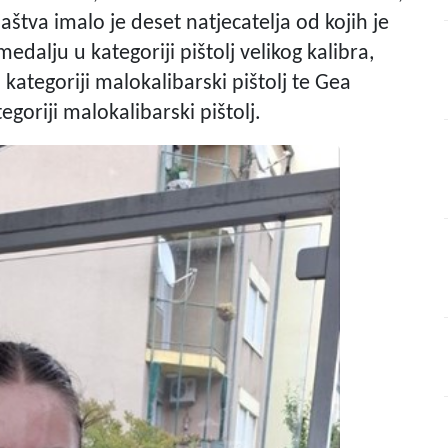
aštva imalo je deset natjecatelja od kojih je
edalju u kategoriji pištolj velikog kalibra,
kategoriji malokalibarski pištolj te Gea
goriji malokalibarski pištolj.