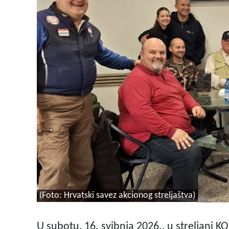
(Foto: Hrvatski savez akcionog streljaštva)
U subotu, 16. svibnja 2026., u streljani KO