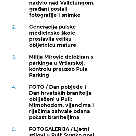
nadvio nad Vallelungom,
građani poslali
fotografije i snimke
Generacija pulske
2.
medicinske škole
proslavila veliku
obljetnicu mature
Milija Mirović deložiran s
3.
parkinga u Vrtlarskoj,
kontrolu preuzeo Pula
Parking
FOTO / Dan pobjede i
4.
Dan hrvatskih branitelja
obilježeni u Puli:
Mimohodom, vijencima i
riječima zahvale odana
počast braniteljima
FOTOGALERIJA / Ljetni
5.
stilovi u Puli: Svatko nosi