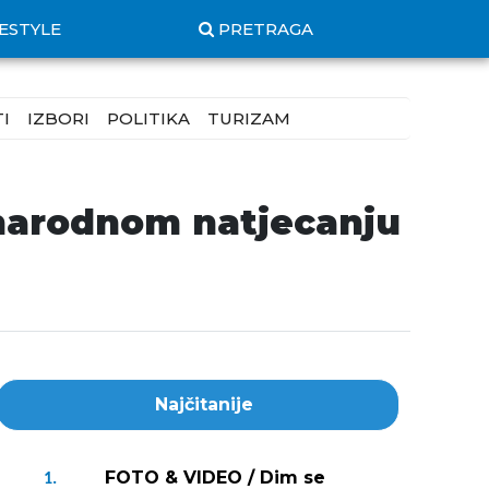
FESTYLE
PRETRAGA
I
IZBORI
POLITIKA
TURIZAM
đunarodnom natjecanju
Najčitanije
FOTO & VIDEO / Dim se
1.