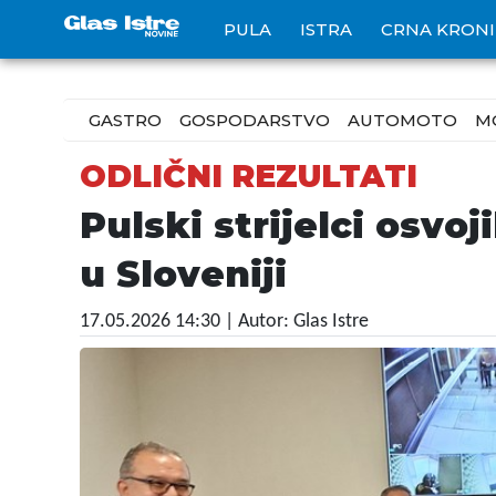
PULA
ISTRA
CRNA KRON
GASTRO
GOSPODARSTVO
AUTOMOTO
M
ODLIČNI REZULTATI
Pulski strijelci osvo
u Sloveniji
17.05.2026 14:30
| Autor: Glas Istre