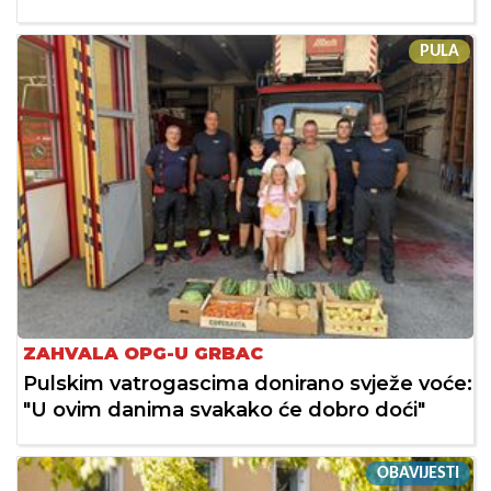
PULA
ZAHVALA OPG-U GRBAC
Pulskim vatrogascima donirano svježe voće:
"U ovim danima svakako će dobro doći"
OBAVIJESTI