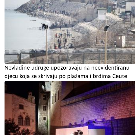
Nevladine udruge upozoravaju na neevidentiranu
djecu koja se skrivaju po plažama i brdima Ceute