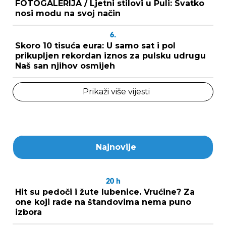
FOTOGALERIJA / Ljetni stilovi u Puli: Svatko
nosi modu na svoj način
6.
Skoro 10 tisuća eura: U samo sat i pol
prikupljen rekordan iznos za pulsku udrugu
Naš san njihov osmijeh
Prikaži više vijesti
Najnovije
20
h
Hit su pedoči i žute lubenice. Vrućine? Za
one koji rade na štandovima nema puno
izbora