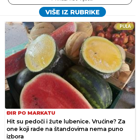
VIŠE IZ RUBRIKE
PULA
ĐIR PO MARKATU
Hit su pedoči i žute lubenice. Vrućine? Za
one koji rade na štandovima nema puno
izbora