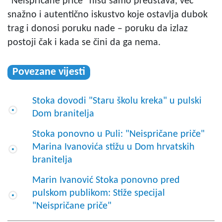
"Neispričane priče" nisu samo predstava, već
snažno i autentično iskustvo koje ostavlja dubok
trag
i donosi poruku nade – poruku da izlaz
postoji čak i kada se čini da ga nema.
Povezane vijesti
Stoka dovodi "Staru školu kreka" u pulski
Dom branitelja
Stoka ponovno u Puli: "Neispričane priče"
Marina Ivanovića stižu u Dom hrvatskih
branitelja
Marin Ivanović Stoka ponovno pred
pulskom publikom: Stiže specijal
"Neispričane priče"