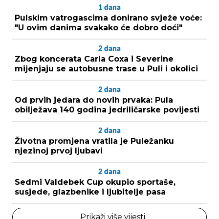
1
dana
Pulskim vatrogascima donirano svježe voće:
"U ovim danima svakako će dobro doći"
2
dana
Zbog koncerata Carla Coxa i Severine
mijenjaju se autobusne trase u Puli i okolici
2
dana
Od prvih jedara do novih prvaka: Pula
obilježava 140 godina jedriličarske povijesti
2
dana
Životna promjena vratila je Puležanku
njezinoj prvoj ljubavi
2
dana
Sedmi Valdebek Cup okupio sportaše,
susjede, glazbenike i ljubitelje pasa
Prikaži više vijesti