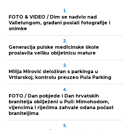
1.
FOTO & VIDEO / Dim se nadvio nad
Vallelungom, građani poslali fotografije i
snimke
2.
Generacija pulske medicinske škole
proslavila veliku obljetnicu mature
3.
Milija Mirović deložiran s parkinga u
Vrtlarskoj, kontrolu preuzeo Pula Parking
4.
FOTO / Dan pobjede i Dan hrvatskih
branitelja obilježeni u Puli: Mimohodom,
vijencima i riječima zahvale odana počast
braniteljima
5.