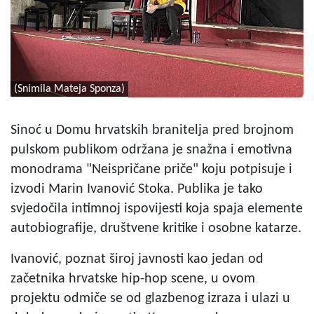
(Snimila Mateja Sponza)
Sinoć u Domu hrvatskih branitelja pred brojnom
pulskom publikom održana je snažna i emotivna
monodrama "Neispričane priče" koju potpisuje i
izvodi Marin Ivanović Stoka. Publika je tako
svjedočila intimnoj ispovijesti koja spaja elemente
autobiografije, društvene kritike i osobne katarze.
Ivanović, poznat široj javnosti kao jedan od
začetnika hrvatske hip-hop scene, u ovom
projektu odmiče se od glazbenog izraza i ulazi u