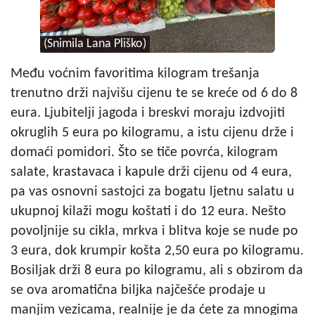
(Snimila Lana Pliško)
Među voćnim favoritima kilogram trešanja
trenutno drži najvišu cijenu te se kreće od 6 do 8
eura. Ljubitelji jagoda i breskvi moraju izdvojiti
okruglih 5 eura po kilogramu, a istu cijenu drže i
domaći pomidori. Što se tiče povrća, kilogram
salate, krastavaca i kapule drži cijenu od 4 eura,
pa vas osnovni sastojci za bogatu ljetnu salatu u
ukupnoj kilaži mogu koštati i do 12 eura. Nešto
povoljnije su cikla, mrkva i blitva koje se nude po
3 eura, dok krumpir košta 2,50 eura po kilogramu.
Bosiljak drži 8 eura po kilogramu, ali s obzirom da
se ova aromatična biljka najčešće prodaje u
manjim vezicama, realnije je da ćete za mnogima