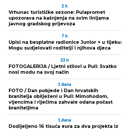
2
h
Vrhunac turističke sezone: Pulapromet
upozorava na kašnjenja na svim linijama
javnog gradskog prijevoza
7
h
Upisi na besplatne radionice Junior + u tijeku:
Mogu sudjelovati roditelji i njihova djeca
23
h
FOTOGALERIJA / Ljetni stilovi u Puli: Svatko
nosi modu na svoj način
1
dana
FOTO / Dan pobjede i Dan hrvatskih
branitelja obilježeni u Puli: Mimohodom,
vijencima i riječima zahvale odana počast
braniteljima
1
dana
Dodijeljeno 16 tisuća eura za dva projekta iz