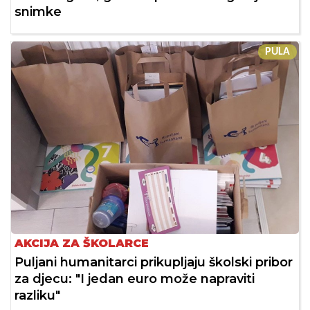
snimke
PULA
AKCIJA ZA ŠKOLARCE
Puljani humanitarci prikupljaju školski pribor
za djecu: "I jedan euro može napraviti
razliku"