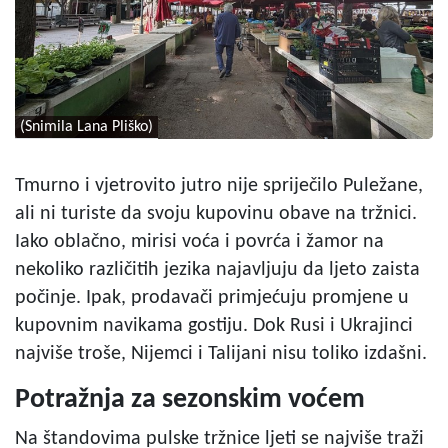
(Snimila Lana Pliško)
Tmurno i vjetrovito jutro nije spriječilo Puležane,
ali ni turiste da svoju kupovinu obave na tržnici.
Iako oblačno, mirisi voća i povrća i žamor na
nekoliko različitih jezika najavljuju da ljeto zaista
počinje. Ipak, prodavači primjećuju promjene u
kupovnim navikama gostiju. Dok Rusi i Ukrajinci
najviše troše, Nijemci i Talijani nisu toliko izdašni.
Potražnja za sezonskim voćem
Na štandovima pulske tržnice ljeti se najviše traži