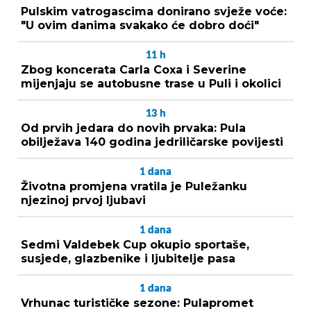
Pulskim vatrogascima donirano svježe voće:
"U ovim danima svakako će dobro doći"
11
h
Zbog koncerata Carla Coxa i Severine
mijenjaju se autobusne trase u Puli i okolici
13
h
Od prvih jedara do novih prvaka: Pula
obilježava 140 godina jedriličarske povijesti
1
dana
Životna promjena vratila je Puležanku
njezinoj prvoj ljubavi
1
dana
Sedmi Valdebek Cup okupio sportaše,
susjede, glazbenike i ljubitelje pasa
1
dana
Vrhunac turističke sezone: Pulapromet