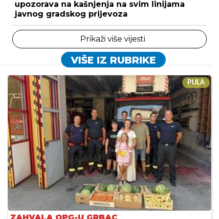
upozorava na kašnjenja na svim linijama
javnog gradskog prijevoza
Prikaži više vijesti
VIŠE IZ RUBRIKE
PULA
ZAHVALA OPG-U GRBAC