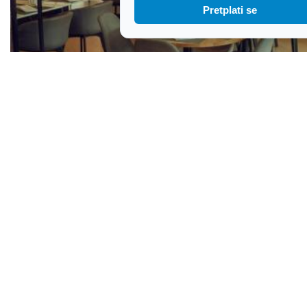
Pretplati se
Turistička zamka na tanjuru: Šest detalja koji
otkrivaju loš restoran prije nego što uopće
naručite