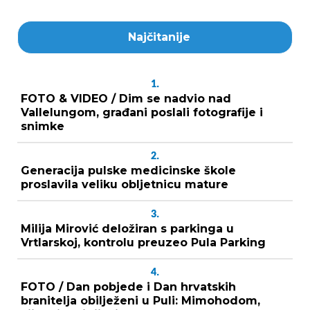
Najčitanije
1.
FOTO & VIDEO / Dim se nadvio nad
Vallelungom, građani poslali fotografije i
snimke
2.
Generacija pulske medicinske škole
proslavila veliku obljetnicu mature
3.
Milija Mirović deložiran s parkinga u
Vrtlarskoj, kontrolu preuzeo Pula Parking
4.
FOTO / Dan pobjede i Dan hrvatskih
branitelja obilježeni u Puli: Mimohodom,