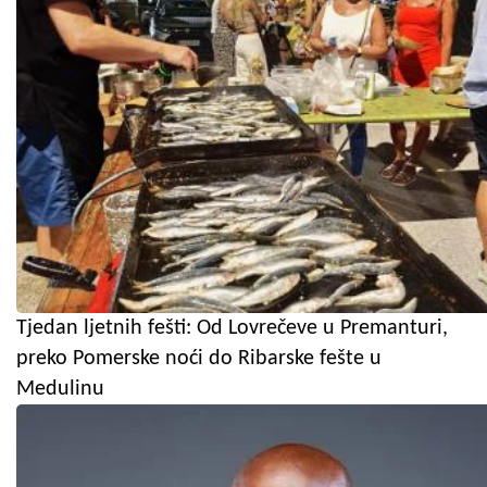
Tjedan ljetnih fešti: Od Lovrečeve u Premanturi,
preko Pomerske noći do Ribarske fešte u
Medulinu