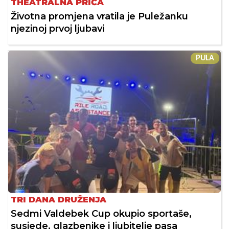
THEATRALNA PRIČA
Životna promjena vratila je Puležanku
njezinoj prvoj ljubavi
PULA
TRI DANA DRUŽENJA
Sedmi Valdebek Cup okupio sportaše,
susjede, glazbenike i ljubitelje pasa