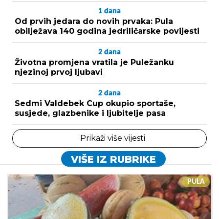
1
dana
Od prvih jedara do novih prvaka: Pula
obilježava 140 godina jedriličarske povijesti
2
dana
Životna promjena vratila je Puležanku
njezinoj prvoj ljubavi
2
dana
Sedmi Valdebek Cup okupio sportaše,
susjede, glazbenike i ljubitelje pasa
Prikaži više vijesti
VIŠE IZ RUBRIKE
PULA