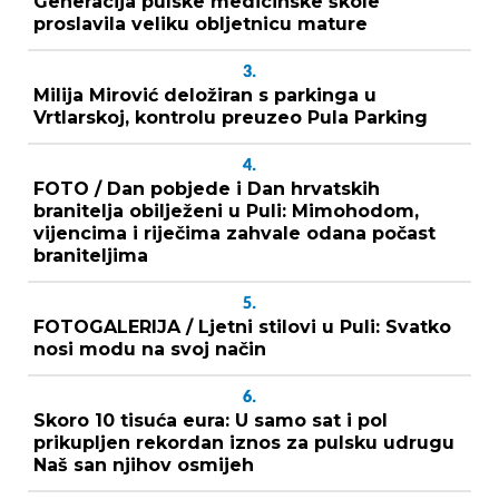
Generacija pulske medicinske škole
proslavila veliku obljetnicu mature
3.
Milija Mirović deložiran s parkinga u
Vrtlarskoj, kontrolu preuzeo Pula Parking
4.
FOTO / Dan pobjede i Dan hrvatskih
branitelja obilježeni u Puli: Mimohodom,
vijencima i riječima zahvale odana počast
braniteljima
5.
FOTOGALERIJA / Ljetni stilovi u Puli: Svatko
nosi modu na svoj način
6.
Skoro 10 tisuća eura: U samo sat i pol
prikupljen rekordan iznos za pulsku udrugu
Naš san njihov osmijeh