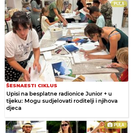
PULA
ŠESNAESTI CIKLUS
Upisi na besplatne radionice Junior + u
tijeku: Mogu sudjelovati roditelji i njihova
djeca
PULA