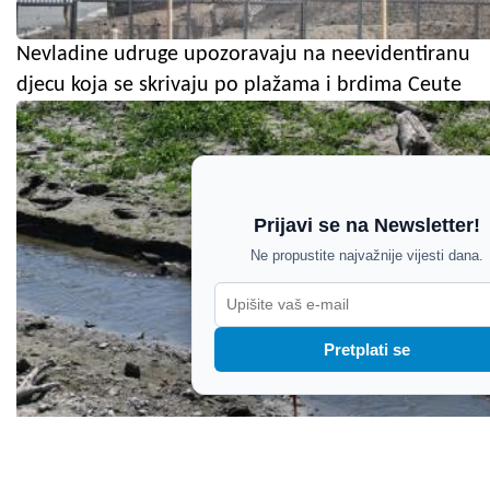
Nevladine udruge upozoravaju na neevidentiranu
djecu koja se skrivaju po plažama i brdima Ceute
Prijavi se na Newsletter!
Ne propustite najvažnije vijesti dana.
Pretplati se
Suša ugrozila vodoopskrbu u BiH, posebno teško