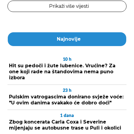
Prikaži više vijesti
Najnovije
10
h
Hit su pedoči i žute lubenice. Vrućine? Za
one koji rade na štandovima nema puno
izbora
23
h
Pulskim vatrogascima donirano svježe voće:
"U ovim danima svakako će dobro doći"
1
dana
Zbog koncerata Carla Coxa i Severine
mijenjaju se autobusne trase u Puli i okolici