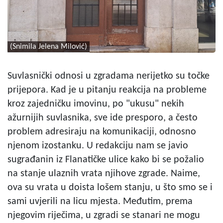
(Snimila Jelena Milović)
Suvlasnički odnosi u zgradama nerijetko su točke
prijepora. Kad je u pitanju reakcija na probleme
kroz zajedničku imovinu, po "ukusu" nekih
ažurnijih suvlasnika, sve ide presporo, a često
problem adresiraju na komunikaciji, odnosno
njenom izostanku. U redakciju nam se javio
sugrađanin iz Flanatičke ulice kako bi se požalio
na stanje ulaznih vrata njihove zgrade. Naime,
ova su vrata u doista lošem stanju, u što smo se i
sami uvjerili na licu mjesta. Međutim, prema
njegovim riječima, u zgradi se stanari ne mogu