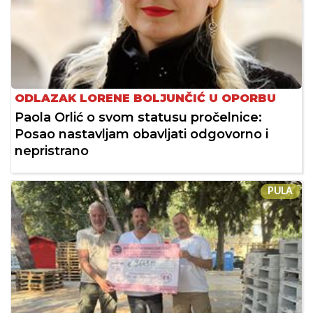
ODLAZAK LORENE BOLJUNČIĆ U OPORBU
Paola Orlić o svom statusu pročelnice:
Posao nastavljam obavljati odgovorno i
nepristrano
PULA