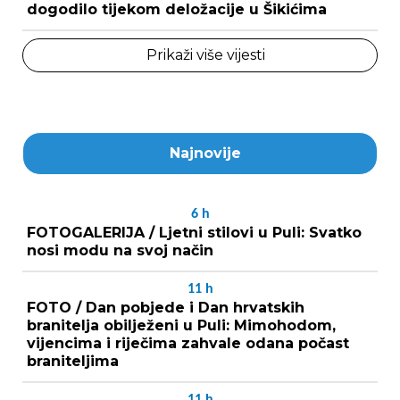
dogodilo tijekom deložacije u Šikićima
Prikaži više vijesti
Najnovije
6
h
FOTOGALERIJA / Ljetni stilovi u Puli: Svatko
nosi modu na svoj način
11
h
FOTO / Dan pobjede i Dan hrvatskih
branitelja obilježeni u Puli: Mimohodom,
vijencima i riječima zahvale odana počast
braniteljima
11
h