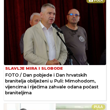
PULA
SLAVLJE MIRA I SLOBODE
FOTO / Dan pobjede i Dan hrvatskih
branitelja obilježeni u Puli: Mimohodom,
vijencima i riječima zahvale odana počast
braniteljima
PULA