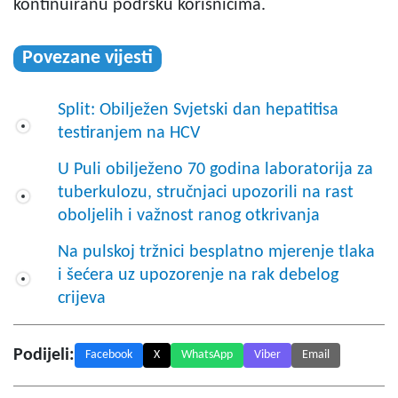
kontinuiranu podršku korisnicima.
Povezane vijesti
Split: Obilježen Svjetski dan hepatitisa
testiranjem na HCV
U Puli obilježeno 70 godina laboratorija za
tuberkulozu, stručnjaci upozorili na rast
oboljelih i važnost ranog otkrivanja
Na pulskoj tržnici besplatno mjerenje tlaka
i šećera uz upozorenje na rak debelog
crijeva
Podijeli:
Facebook
X
WhatsApp
Viber
Email