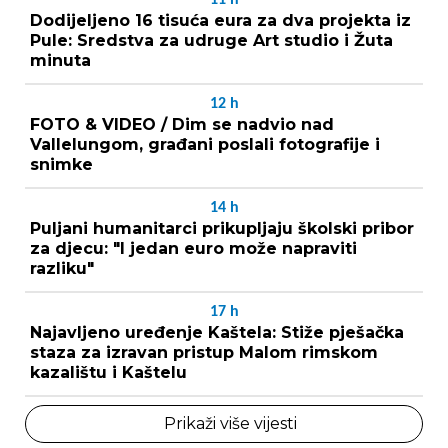
Dodijeljeno 16 tisuća eura za dva projekta iz
Pule: Sredstva za udruge Art studio i Žuta
minuta
12
h
FOTO & VIDEO / Dim se nadvio nad
Vallelungom, građani poslali fotografije i
snimke
14
h
Puljani humanitarci prikupljaju školski pribor
za djecu: "I jedan euro može napraviti
razliku"
17
h
Najavljeno uređenje Kaštela: Stiže pješačka
staza za izravan pristup Malom rimskom
kazalištu i Kaštelu
Prikaži više vijesti