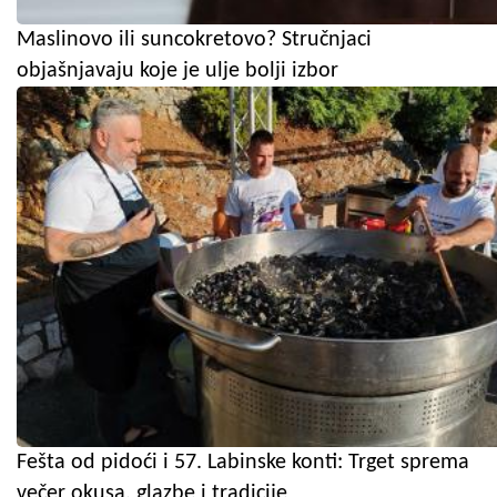
Maslinovo ili suncokretovo? Stručnjaci
objašnjavaju koje je ulje bolji izbor
Fešta od pidoći i 57. Labinske konti: Trget sprema
večer okusa, glazbe i tradicije