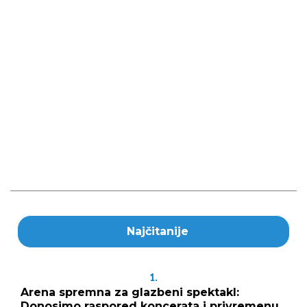
Najčitanije
1.
Arena spremna za glazbeni spektakl:
Donosimo raspored koncerata i privremenu