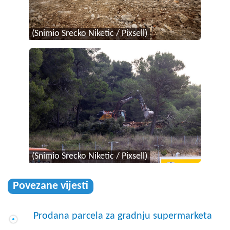
(Snimio Srecko Niketic / Pixsell)
(Snimio Srecko Niketic / Pixsell)
Povezane vijesti
Prodana parcela za gradnju supermarketa