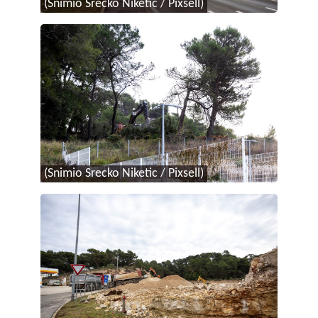
(Snimio Srecko Niketic / Pixsell)
(Snimio Srecko Niketic / Pixsell)