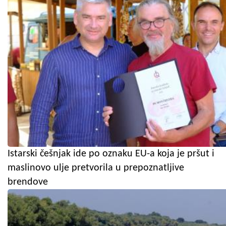
Istarski češnjak ide po oznaku EU-a koja je pršut i
maslinovo ulje pretvorila u prepoznatljive
brendove