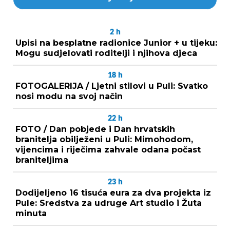
2
h
Upisi na besplatne radionice Junior + u tijeku:
Mogu sudjelovati roditelji i njihova djeca
18
h
FOTOGALERIJA / Ljetni stilovi u Puli: Svatko
nosi modu na svoj način
22
h
FOTO / Dan pobjede i Dan hrvatskih
branitelja obilježeni u Puli: Mimohodom,
vijencima i riječima zahvale odana počast
braniteljima
23
h
Dodijeljeno 16 tisuća eura za dva projekta iz
Pule: Sredstva za udruge Art studio i Žuta
minuta