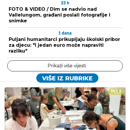
23
h
FOTO & VIDEO / Dim se nadvio nad
Vallelungom, građani poslali fotografije i
snimke
1
dana
Puljani humanitarci prikupljaju školski pribor
za djecu: "I jedan euro može napraviti
razliku"
Prikaži više vijesti
VIŠE IZ RUBRIKE
PULA