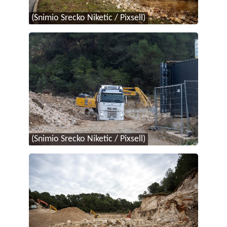
(Snimio Srecko Niketic / Pixsell)
(Snimio Srecko Niketic / Pixsell)