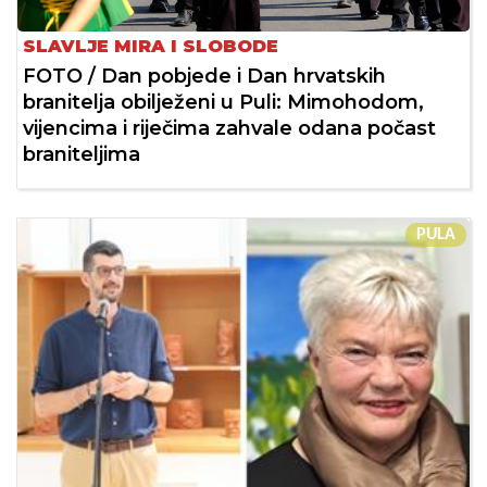
SLAVLJE MIRA I SLOBODE
FOTO / Dan pobjede i Dan hrvatskih
branitelja obilježeni u Puli: Mimohodom,
vijencima i riječima zahvale odana počast
braniteljima
PULA