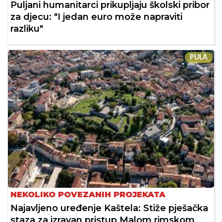
Puljani humanitarci prikupljaju školski pribor
za djecu: "I jedan euro može napraviti
razliku"
PULA
NEKOLIKO POVEZANIH PROJEKATA
Najavljeno uređenje Kaštela: Stiže pješačka
staza za izravan pristup Malom rimskom