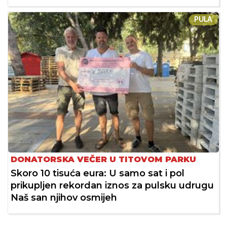
PULA
DONATORSKA VEČER U TITOVOM PARKU
Skoro 10 tisuća eura: U samo sat i pol
prikupljen rekordan iznos za pulsku udrugu
Naš san njihov osmijeh