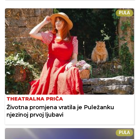
PULA
THEATRALNA PRIČA
Životna promjena vratila je Puležanku
njezinoj prvoj ljubavi
PULA