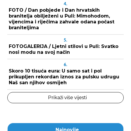
4.
FOTO / Dan pobjede i Dan hrvatskih
branitelja obilježeni u Puli: Mimohodom,
vijencima i riječima zahvale odana počast
braniteljima
5.
FOTOGALERIJA / Ljetni stilovi u Puli: Svatko
nosi modu na svoj način
6.
Skoro 10 tisuća eura: U samo sat i pol
prikupljen rekordan iznos za pulsku udrugu
Naš san njihov osmijeh
Prikaži više vijesti
Najnovije