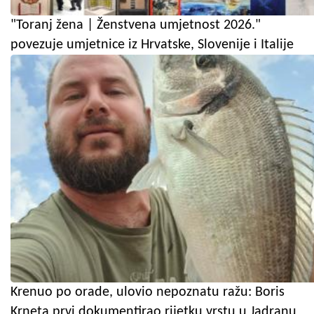
"Toranj žena | Ženstvena umjetnost 2026."
povezuje umjetnice iz Hrvatske, Slovenije i Italije
Krenuo po orade, ulovio nepoznatu ražu: Boris
Krneta prvi dokumentirao rijetku vrstu u Jadranu