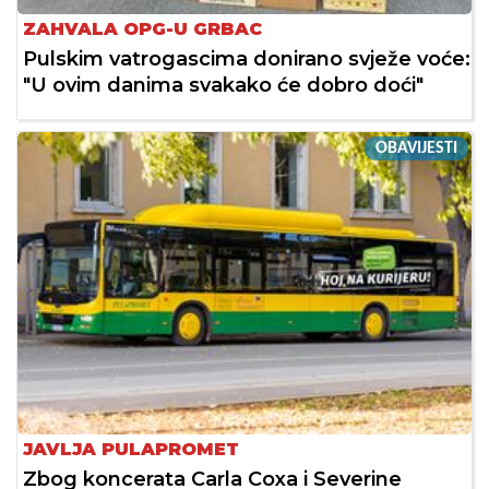
ZAHVALA OPG-U GRBAC
Pulskim vatrogascima donirano svježe voće:
"U ovim danima svakako će dobro doći"
OBAVIJESTI
JAVLJA PULAPROMET
Zbog koncerata Carla Coxa i Severine