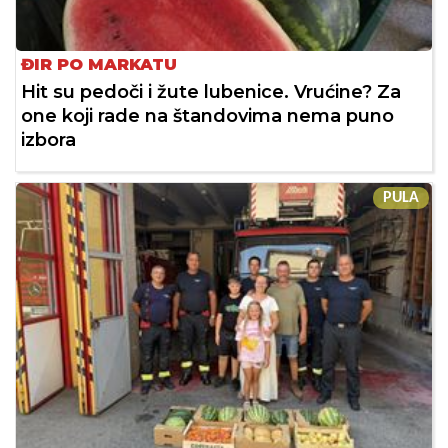
ĐIR PO MARKATU
Hit su pedoči i žute lubenice. Vrućine? Za
one koji rade na štandovima nema puno
izbora
PULA