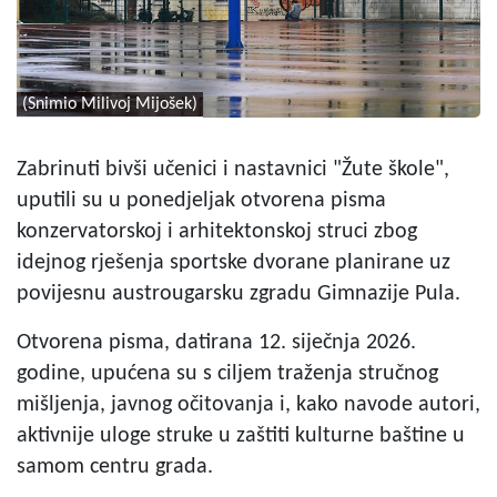
(Snimio Milivoj Mijošek)
Zabrinuti bivši učenici i nastavnici "Žute škole",
uputili su u ponedjeljak otvorena pisma
konzervatorskoj i arhitektonskoj struci zbog
idejnog rješenja sportske dvorane planirane uz
povijesnu austrougarsku zgradu Gimnazije Pula.
Otvorena pisma, datirana 12. siječnja 2026.
godine, upućena su s ciljem traženja stručnog
mišljenja, javnog očitovanja i, kako navode autori,
aktivnije uloge struke u zaštiti kulturne baštine u
samom centru grada.