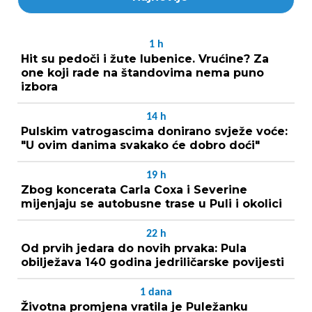
1
h
Hit su pedoči i žute lubenice. Vrućine? Za
one koji rade na štandovima nema puno
izbora
14
h
Pulskim vatrogascima donirano svježe voće:
"U ovim danima svakako će dobro doći"
19
h
Zbog koncerata Carla Coxa i Severine
mijenjaju se autobusne trase u Puli i okolici
22
h
Od prvih jedara do novih prvaka: Pula
obilježava 140 godina jedriličarske povijesti
1
dana
Životna promjena vratila je Puležanku