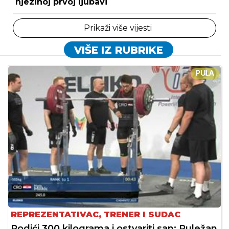
njezinoj prvoj ljubavi
Prikaži više vijesti
VIŠE IZ RUBRIKE
PULA
REPREZENTATIVAC, TRENER I SUDAC
Podići 300 kilograma i ostvariti san: Puležan