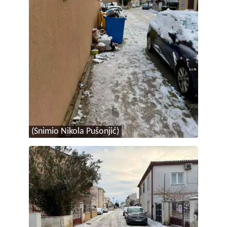
(Snimio Nikola Pušonjić)