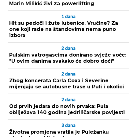
Marin Milikić živi za powerlifting
1
dana
Hit su pedoči i žute lubenice. Vrućine? Za
one koji rade na štandovima nema puno
izbora
2
dana
Pulskim vatrogascima donirano svježe voće:
"U ovim danima svakako će dobro doći"
2
dana
Zbog koncerata Carla Coxa i Severine
mijenjaju se autobusne trase u Puli i okolici
2
dana
Od prvih jedara do novih prvaka: Pula
obilježava 140 godina jedriličarske povijesti
3
dana
Životna promjena vratila je Puležanku