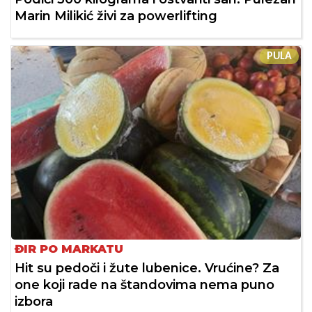
Marin Milikić živi za powerlifting
PULA
ĐIR PO MARKATU
Hit su pedoči i žute lubenice. Vrućine? Za
one koji rade na štandovima nema puno
izbora