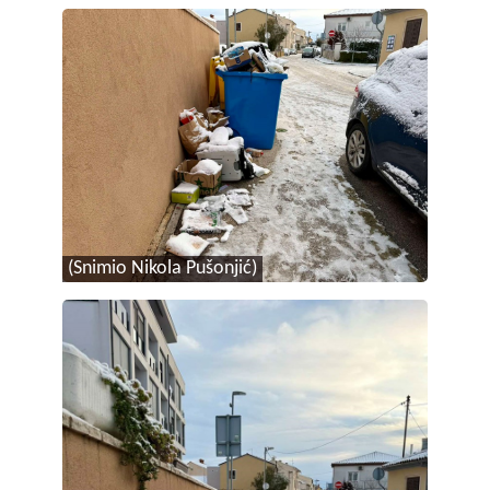
(Snimio Nikola Pušonjić)