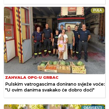
PULA
ZAHVALA OPG-U GRBAC
Pulskim vatrogascima donirano svježe voće:
"U ovim danima svakako će dobro doći"
OBAVIJESTI