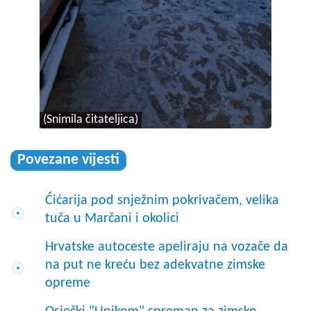
(Snimila čitateljica)
Povezane vijesti
Ćićarija pod snježnim pokrivačem, velika
tuča u Marčani i okolici
Hrvatske autoceste apeliraju na vozače da
na put ne kreću bez adekvatne zimske
opreme