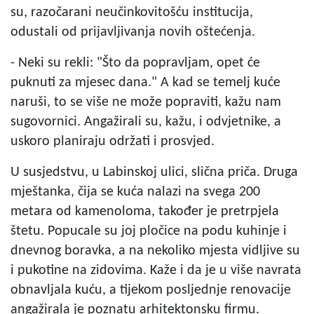
su, razočarani neučinkovitošću institucija,
odustali od prijavljivanja novih oštećenja.
- Neki su rekli: "Što da popravljam, opet će
puknuti za mjesec dana." A kad se temelj kuće
naruši, to se više ne može popraviti, kažu nam
sugovornici. Angažirali su, kažu, i odvjetnike, a
uskoro planiraju održati i prosvjed.
U susjedstvu, u Labinskoj ulici, slična priča. Druga
mještanka, čija se kuća nalazi na svega 200
metara od kamenoloma, također je pretrpjela
štetu. Popucale su joj pločice na podu kuhinje i
dnevnog boravka, a na nekoliko mjesta vidljive su
i pukotine na zidovima. Kaže i da je u više navrata
obnavljala kuću, a tijekom posljednje renovacije
angažirala je poznatu arhitektonsku firmu.