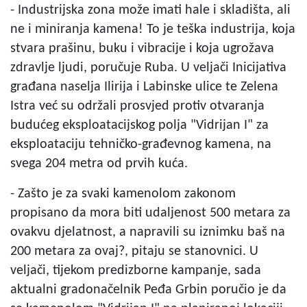
- Industrijska zona može imati hale i skladišta, ali
ne i miniranja kamena! To je teška industrija, koja
stvara prašinu, buku i vibracije i koja ugrožava
zdravlje ljudi, poručuje Ruba. U veljači Inicijativa
građana naselja Ilirija i Labinske ulice te Zelena
Istra već su održali prosvjed protiv otvaranja
budućeg eksploatacijskog polja "Vidrijan I" za
eksploataciju tehničko-građevnog kamena, na
svega 204 metra od prvih kuća.
- Zašto je za svaki kamenolom zakonom
propisano da mora biti udaljenost 500 metara za
ovakvu djelatnost, a napravili su iznimku baš na
200 metara za ovaj?, pitaju se stanovnici. U
veljači, tijekom predizborne kampanje, sada
aktualni gradonačelnik Peđa Grbin poručio je da