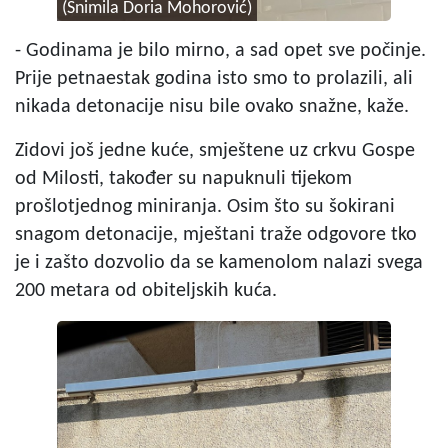
(Snimila Doria Mohorović)
- Godinama je bilo mirno, a sad opet sve počinje.
Prije petnaestak godina isto smo to prolazili, ali
nikada detonacije nisu bile ovako snažne, kaže.
Zidovi još jedne kuće, smještene uz crkvu Gospe
od Milosti, također su napuknuli tijekom
prošlotjednog miniranja. Osim što su šokirani
snagom detonacije, mještani traže odgovore tko
je i zašto dozvolio da se kamenolom nalazi svega
200 metara od obiteljskih kuća.