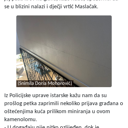
se u blizini nalazi i dječji vrtić Maslačak.
(Snimila Doria Mohorović)
Iz Policijske uprave istarske kažu nam da su
prošlog petka zaprimili nekoliko prijava građana o
oštećenjima kuća prilikom miniranja u ovom
kamenolomu.
- U događaju nije nitko ozlijeđen, dok je