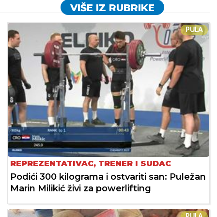
VIŠE IZ RUBRIKE
PULA
REPREZENTATIVAC, TRENER I SUDAC
Podići 300 kilograma i ostvariti san: Puležan
Marin Milikić živi za powerlifting
PULA