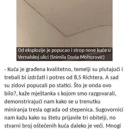
Od eksplozije je popucao i strop nove kuće u
Vernalskoj ulici (Snimila Doria Mohorović)
- Kuća je građena kvalitetno, temelji su plutajući i
trebali bi izdržati i potres od 8,5 Richtera. A sad
su zidovi popucali po statici. Što je onda ovo
bilo?, kaže mještanka s kojom smo razgovarali,
demonstrirajući nam kako se u trenutku
miniranja tresla ograda od stepenica. Sugovornici
nam kažu kako su štetu prijavile tri obitelji, no
stvarni broj oštećenih kuća daleko je veći. Mnogi