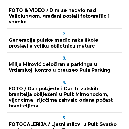
1.
FOTO & VIDEO / Dim se nadvio nad
Vallelungom, građani poslali fotografije i
snimke
2.
Generacija pulske medicinske škole
proslavila veliku obljetnicu mature
3.
Milija Mirović deložiran s parkinga u
Vrtlarskoj, kontrolu preuzeo Pula Parking
4.
FOTO / Dan pobjede i Dan hrvatskih
branitelja obilježeni u Puli: Mimohodom,
vijencima i riječima zahvale odana počast
braniteljima
5.
FOTOGALERIJA / Ljetni stilovi u Puli: Svatko