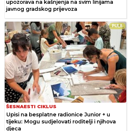
upozorava na kašnjenja na svim linijama
javnog gradskog prijevoza
PULA
ŠESNAESTI CIKLUS
Upisi na besplatne radionice Junior + u
tijeku: Mogu sudjelovati roditelji i njihova
djeca