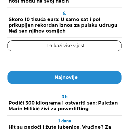
nosi modu na svoj način
6.
Skoro 10 tisuća eura: U samo sat i pol
prikupljen rekordan iznos za pulsku udrugu
Naš san njihov osmijeh
Prikaži više vijesti
Najnovije
3
h
Podići 300 kilograma i ostvariti san: Puležan
Marin Milikić živi za powerlifting
1
dana
Hit su pedoči i žute lubenice. Vrućine? Za