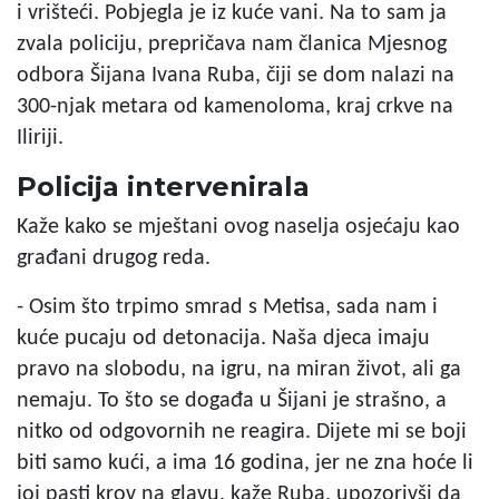
i vrišteći. Pobjegla je iz kuće vani. Na to sam ja
zvala policiju, prepričava nam članica Mjesnog
odbora Šijana Ivana Ruba, čiji se dom nalazi na
300-njak metara od kamenoloma, kraj crkve na
Iliriji.
Policija intervenirala
Kaže kako se mještani ovog naselja osjećaju kao
građani drugog reda.
- Osim što trpimo smrad s Metisa, sada nam i
kuće pucaju od detonacija. Naša djeca imaju
pravo na slobodu, na igru, na miran život, ali ga
nemaju. To što se događa u Šijani je strašno, a
nitko od odgovornih ne reagira. Dijete mi se boji
biti samo kući, a ima 16 godina, jer ne zna hoće li
joj pasti krov na glavu, kaže Ruba, upozorivši da