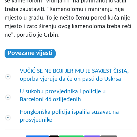
se kamenolom "Vidrijan I" na planiranoj lokaciji
treba zaustaviti. "Kamenolomu i miniranju nije
mjesto u gradu. To je nešto čemu pored kuća nije
mjesto i zato širenju ovog kamenoloma treba reći
ne", poručio je Grbin.
Povezane vijesti
VUČIĆ SE NE BOJI JER MU JE SAVJEST ČISTA,
oporba vjeruje da će on pasti do Uskrsa
U sukobu prosvjednika i policije u
Barceloni 46 ozlijeđenih
Hongkonška policija ispalila suzavac na
prosvjednike