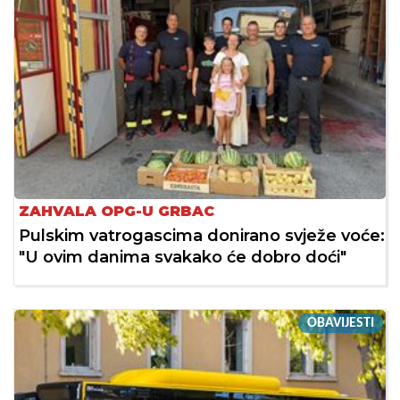
ZAHVALA OPG-U GRBAC
Pulskim vatrogascima donirano svježe voće:
"U ovim danima svakako će dobro doći"
OBAVIJESTI