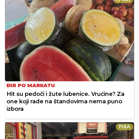
ĐIR PO MARKATU
Hit su pedoči i žute lubenice. Vrućine? Za
one koji rade na štandovima nema puno
izbora
PULA