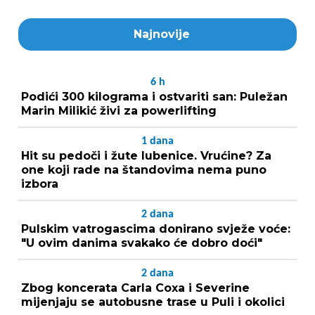
Najnovije
6
h
Podići 300 kilograma i ostvariti san: Puležan
Marin Milikić živi za powerlifting
1
dana
Hit su pedoči i žute lubenice. Vrućine? Za
one koji rade na štandovima nema puno
izbora
2
dana
Pulskim vatrogascima donirano svježe voće:
"U ovim danima svakako će dobro doći"
2
dana
Zbog koncerata Carla Coxa i Severine
mijenjaju se autobusne trase u Puli i okolici