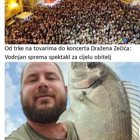
Od trke na tovarima do koncerta Dražena Zečića:
Vodnjan sprema spektakl za cijelu obitelj