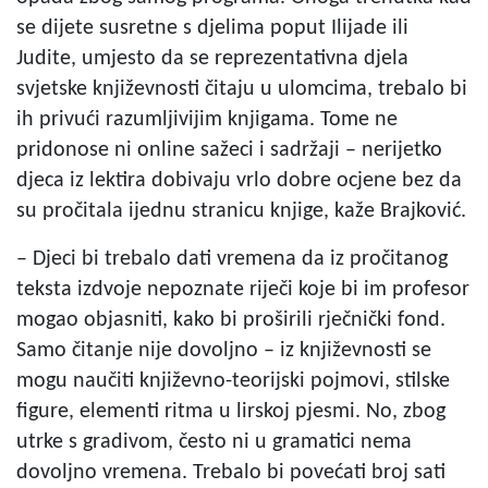
se dijete susretne s djelima poput Ilijade ili
Judite, umjesto da se reprezentativna djela
svjetske književnosti čitaju u ulomcima, trebalo bi
ih privući razumljivijim knjigama. Tome ne
pridonose ni online sažeci i sadržaji – nerijetko
djeca iz lektira dobivaju vrlo dobre ocjene bez da
su pročitala ijednu stranicu knjige, kaže Brajković.
– Djeci bi trebalo dati vremena da iz pročitanog
teksta izdvoje nepoznate riječi koje bi im profesor
mogao objasniti, kako bi proširili rječnički fond.
Samo čitanje nije dovoljno – iz književnosti se
mogu naučiti književno-teorijski pojmovi, stilske
figure, elementi ritma u lirskoj pjesmi. No, zbog
utrke s gradivom, često ni u gramatici nema
dovoljno vremena. Trebalo bi povećati broj sati