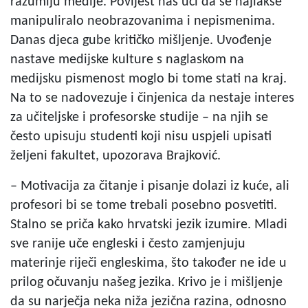
razumiju medije. Povijest nas uči da se najlakše
manipuliralo neobrazovanima i nepismenima.
Danas djeca gube kritičko mišljenje. Uvođenje
nastave medijske kulture s naglaskom na
medijsku pismenost moglo bi tome stati na kraj.
Na to se nadovezuje i činjenica da nestaje interes
za učiteljske i profesorske studije – na njih se
često upisuju studenti koji nisu uspjeli upisati
željeni fakultet, upozorava Brajković.
– Motivacija za čitanje i pisanje dolazi iz kuće, ali
profesori bi se tome trebali posebno posvetiti.
Stalno se priča kako hrvatski jezik izumire. Mladi
sve ranije uče engleski i često zamjenjuju
materinje riječi engleskima, što također ne ide u
prilog očuvanju našeg jezika. Krivo je i mišljenje
da su narječja neka niža jezična razina, odnosno