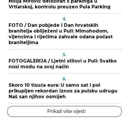
Milija Mirović deložiran s parkinga u
Vrtlarskoj, kontrolu preuzeo Pula Parking
4.
FOTO / Dan pobjede i Dan hrvatskih
branitelja obilježeni u Puli: Mimohodom,
vijencima i riječima zahvale odana počast
braniteljima
5.
FOTOGALERIJA / Ljetni stilovi u Puli: Svatko
nosi modu na svoj način
6.
Skoro 10 tisuća eura: U samo sat i pol
prikupljen rekordan iznos za pulsku udrugu
Naš san njihov osmijeh
Prikaži više vijesti