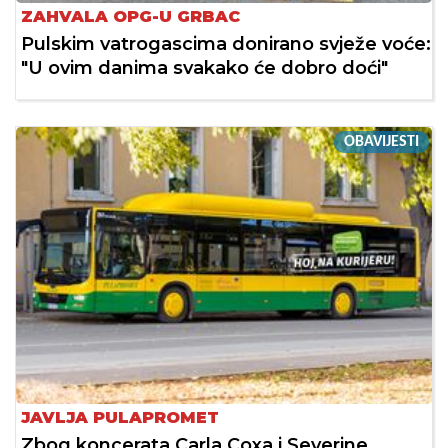
ZAHVALA OPG-U GRBAC
Pulskim vatrogascima donirano svježe voće:
"U ovim danima svakako će dobro doći"
OBAVIJESTI
JAVLJA PULAPROMET
Zbog koncerata Carla Coxa i Severine