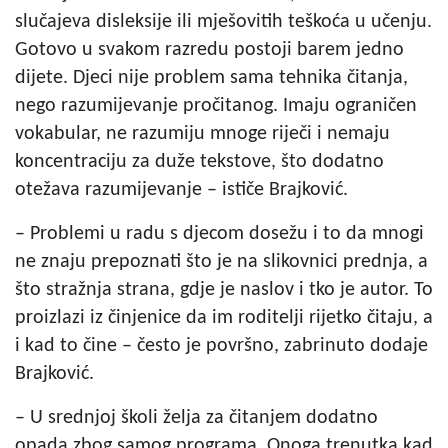
slučajeva disleksije ili mješovitih teškoća u učenju.
Gotovo u svakom razredu postoji barem jedno
dijete. Djeci nije problem sama tehnika čitanja,
nego razumijevanje pročitanog. Imaju ograničen
vokabular, ne razumiju mnoge riječi i nemaju
koncentraciju za duže tekstove, što dodatno
otežava razumijevanje – ističe Brajković.
– Problemi u radu s djecom dosežu i to da mnogi
ne znaju prepoznati što je na slikovnici prednja, a
što stražnja strana, gdje je naslov i tko je autor. To
proizlazi iz činjenice da im roditelji rijetko čitaju, a
i kad to čine – često je površno, zabrinuto dodaje
Brajković.
– U srednjoj školi želja za čitanjem dodatno
opada zbog samog programa. Onoga trenutka kad