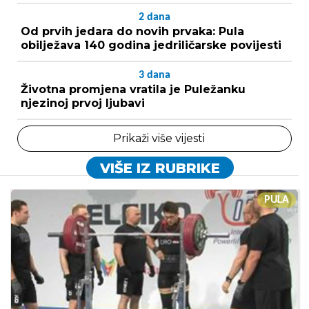
2
dana
Od prvih jedara do novih prvaka: Pula
obilježava 140 godina jedriličarske povijesti
3
dana
Životna promjena vratila je Puležanku
njezinoj prvoj ljubavi
Prikaži više vijesti
VIŠE IZ RUBRIKE
PULA