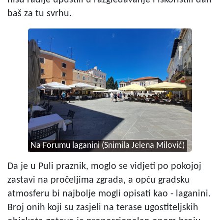
nisu radije upustili u razgledavanje i iskoristili dan
baš za tu svrhu.
Na Forumu laganini (Snimila Jelena Milović)
Da je u Puli praznik, moglo se vidjeti po pokojoj
zastavi na pročeljima zgrada, a opću gradsku
atmosferu bi najbolje mogli opisati kao - laganini.
Broj onih koji su zasjeli na terase ugostiteljskih