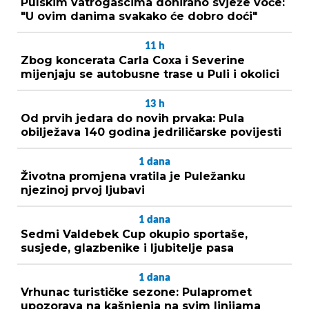
Pulskim vatrogascima donirano svježe voće:
"U ovim danima svakako će dobro doći"
11
h
Zbog koncerata Carla Coxa i Severine
mijenjaju se autobusne trase u Puli i okolici
13
h
Od prvih jedara do novih prvaka: Pula
obilježava 140 godina jedriličarske povijesti
1
dana
Životna promjena vratila je Puležanku
njezinoj prvoj ljubavi
1
dana
Sedmi Valdebek Cup okupio sportaše,
susjede, glazbenike i ljubitelje pasa
1
dana
Vrhunac turističke sezone: Pulapromet
upozorava na kašnjenja na svim linijama