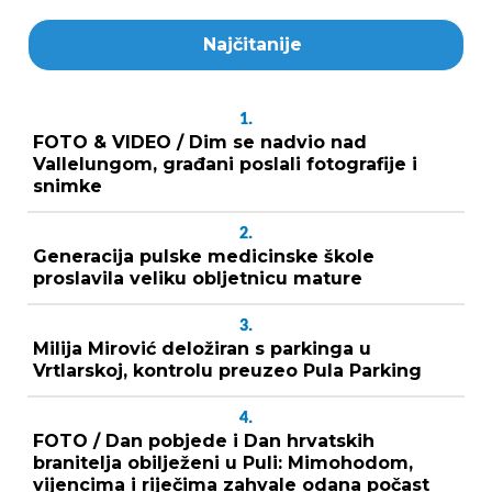
Najčitanije
1.
FOTO & VIDEO / Dim se nadvio nad
Vallelungom, građani poslali fotografije i
snimke
2.
Generacija pulske medicinske škole
proslavila veliku obljetnicu mature
3.
Milija Mirović deložiran s parkinga u
Vrtlarskoj, kontrolu preuzeo Pula Parking
4.
FOTO / Dan pobjede i Dan hrvatskih
branitelja obilježeni u Puli: Mimohodom,
vijencima i riječima zahvale odana počast