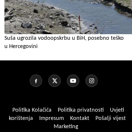
Suša ugrozila vodoopskrbu u BiH, posebno teško
u Hercegovini
Politika Kolačića
Politika privatnosti
Uvjeti
korištenja
Impresum
Kontakt
Pošalji vijest
Marketing