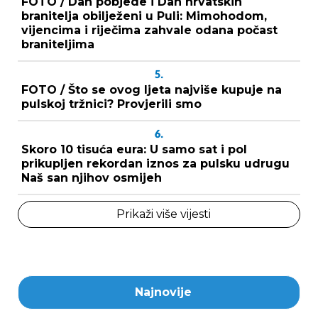
FOTO / Dan pobjede i Dan hrvatskih
branitelja obilježeni u Puli: Mimohodom,
vijencima i riječima zahvale odana počast
braniteljima
5.
FOTO / Što se ovog ljeta najviše kupuje na
pulskoj tržnici? Provjerili smo
6.
Skoro 10 tisuća eura: U samo sat i pol
prikupljen rekordan iznos za pulsku udrugu
Naš san njihov osmijeh
Prikaži više vijesti
Najnovije