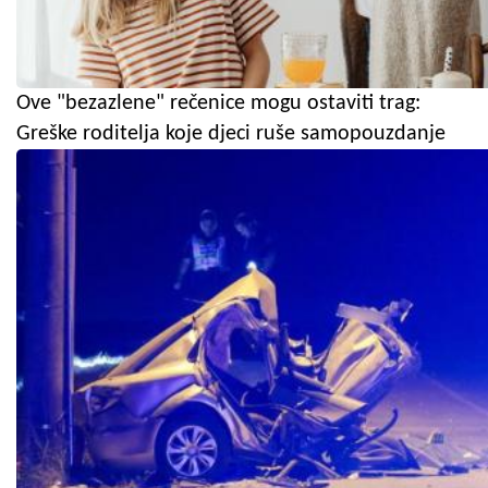
Ove "bezazlene" rečenice mogu ostaviti trag:
Greške roditelja koje djeci ruše samopouzdanje