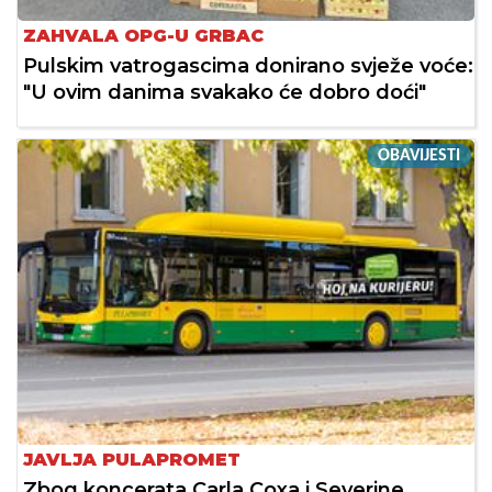
ZAHVALA OPG-U GRBAC
Pulskim vatrogascima donirano svježe voće:
"U ovim danima svakako će dobro doći"
OBAVIJESTI
JAVLJA PULAPROMET
Zbog koncerata Carla Coxa i Severine