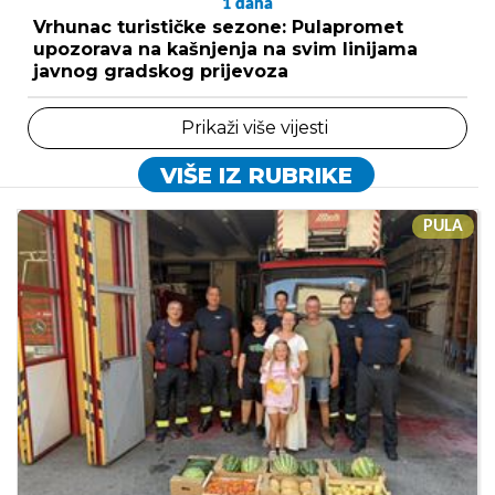
1
dana
Vrhunac turističke sezone: Pulapromet
upozorava na kašnjenja na svim linijama
javnog gradskog prijevoza
Prikaži više vijesti
VIŠE IZ RUBRIKE
PULA