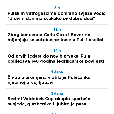
6
h
Pulskim vatrogascima donirano svježe voće:
"U ovim danima svakako će dobro doći"
11
h
Zbog koncerata Carla Coxa i Severine
mijenjaju se autobusne trase u Puli i okolici
14
h
Od prvih jedara do novih prvaka: Pula
obilježava 140 godina jedriličarske povijesti
1
dana
Životna promjena vratila je Puležanku
njezinoj prvoj ljubavi
1
dana
Sedmi Valdebek Cup okupio sportaše,
susjede, glazbenike i ljubitelje pasa