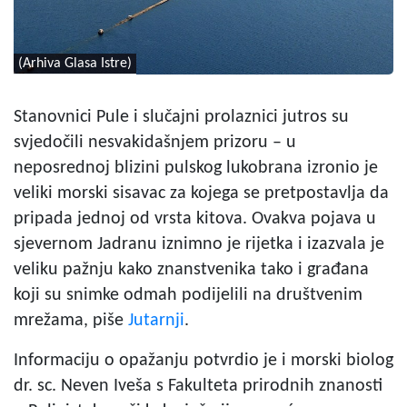
(Arhiva Glasa Istre)
Stanovnici Pule i slučajni prolaznici jutros su
svjedočili nesvakidašnjem prizoru – u
neposrednoj blizini pulskog lukobrana izronio je
veliki morski sisavac za kojega se pretpostavlja da
pripada jednoj od vrsta kitova. Ovakva pojava u
sjevernom Jadranu iznimno je rijetka i izazvala je
veliku pažnju kako znanstvenika tako i građana
koji su snimke odmah podijelili na društvenim
mrežama, piše
Jutarnji
.
Informaciju o opažanju potvrdio je i morski biolog
dr. sc. Neven Iveša s Fakulteta prirodnih znanosti