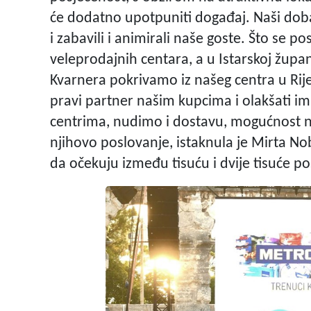
će dodatno upotpuniti događaj. Naši dobavl
i zabavili i animirali naše goste. Što se p
veleprodajnih centara, a u Istarskoj župan
Kvarnera pokrivamo iz našeg centra u Rije
pravi partner našim kupcima i olakšati im
centrima, nudimo i dostavu, mogućnost na
njihovo poslovanje, istaknula je Mirta No
da očekuju između tisuću i dvije tisuće pos