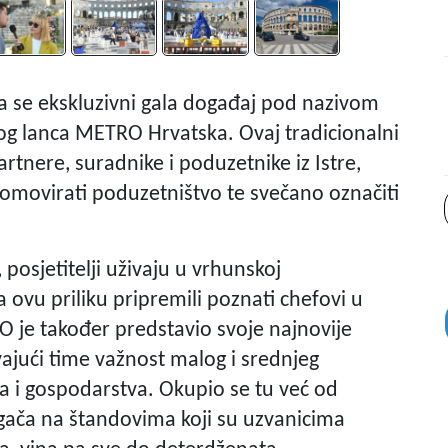
va se ekskluzivni gala događaj pod nazivom
kog lanca METRO Hrvatska. Ovaj tradicionalni
artnere, suradnike i poduzetnike iz Istre,
 promovirati poduzetništvo te svečano označiti
 posjetitelji uživaju u vrhunskoj
ovu priliku pripremili poznati chefovi u
 je također predstavio svoje najnovije
vajući time važnost malog i srednjeg
a i gospodarstva. Okupio se tu već od
agača na štandovima koji su uzvanicima