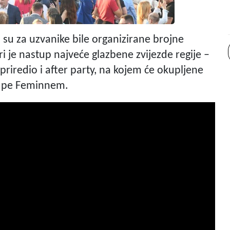
su za uzvanike bile organizirane brojne
ri je nastup najveće glazbene zvijezde regije –
 priredio i after party, na kojem će okupljene
grupe Feminnem.