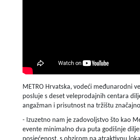
METRO Hrvatska, vodeći međunarodni ve
posluje s deset veleprodajnih centara dilj
angažman i prisutnost na tržištu značajn
- Izuzetno nam je zadovoljstvo što kao 
evente minimalno dva puta godišnje dil
posjećenost, s obzirom na atraktivnu lokac