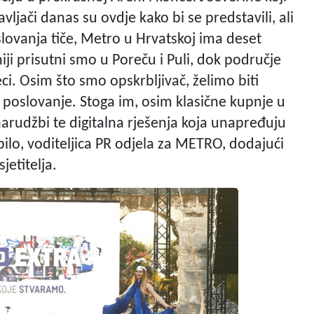
jači danas su ovdje kako bi se predstavili, ali
oslovanja tiče, Metro u Hrvatskoj ima deset
iji prisutni smo u Poreču i Puli, dok područje
ci. Osim što smo opskrbljivač, želimo biti
 poslovanje. Stoga im, osim klasične kupnje u
rudžbi te digitalna rješenja koja unapređuju
bilo, voditeljica PR odjela za METRO, dodajući
jetitelja.