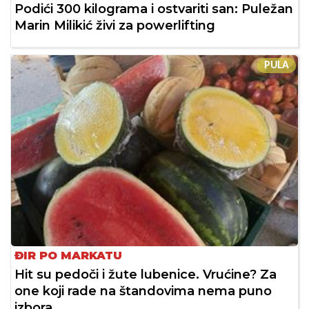
Podići 300 kilograma i ostvariti san: Puležan
Marin Milikić živi za powerlifting
PULA
ĐIR PO MARKATU
Hit su pedoči i žute lubenice. Vrućine? Za
one koji rade na štandovima nema puno
izbora