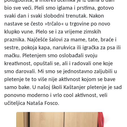
polugodišta, a interes učenika je iz dana u dan
bio sve veći. Pleli smo iglama i prstima, gotovo
svaki dan i svaki slobodni trenutak. Nakon
nastave se često »trčalo« u trgovine po novo
klupko vune. Plelo se i za vrijeme zimskih
praznika. Najčešće šalovi za mame, tate, braće i
sestre, pokoja kapa, narukvica ili igračka za psa ili
mačku. Pletenjem smo oslobađali svoju
kreativnost, opuštali se, ali i radovali one koje
smo darovali. Mi smo se jednostavno zaljubili u
pletenje te to više nije aktivnost kojom se bave
samo bake. U našoj školi Kaštanjer pletenje je sad
ponovno moderno i vrlo cool aktivnost, veli
učiteljica Nataša Fosco.