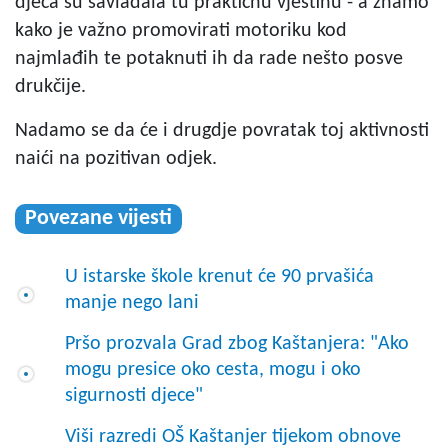
djeca su savladala tu praktičnu vještinu - a znamo
kako je važno promovirati motoriku kod
najmlađih te potaknuti ih da rade nešto posve
drukčije.
Nadamo se da će i drugdje povratak toj aktivnosti
naići na pozitivan odjek.
Povezane vijesti
U istarske škole krenut će 90 prvašića
manje nego lani
Pršo prozvala Grad zbog Kaštanjera: "Ako
mogu presice oko cesta, mogu i oko
sigurnosti djece"
Viši razredi OŠ Kaštanjer tijekom obnove