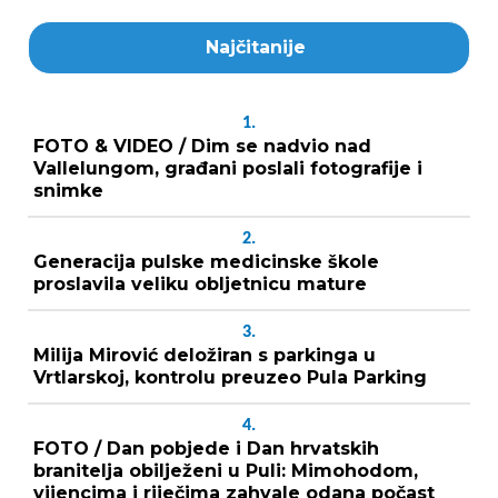
Najčitanije
1.
FOTO & VIDEO / Dim se nadvio nad
Vallelungom, građani poslali fotografije i
snimke
2.
Generacija pulske medicinske škole
proslavila veliku obljetnicu mature
3.
Milija Mirović deložiran s parkinga u
Vrtlarskoj, kontrolu preuzeo Pula Parking
4.
FOTO / Dan pobjede i Dan hrvatskih
branitelja obilježeni u Puli: Mimohodom,
vijencima i riječima zahvale odana počast