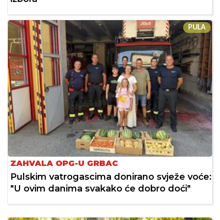
PULA
ZAHVALA OPG-U GRBAC
Pulskim vatrogascima donirano svježe voće:
"U ovim danima svakako će dobro doći"