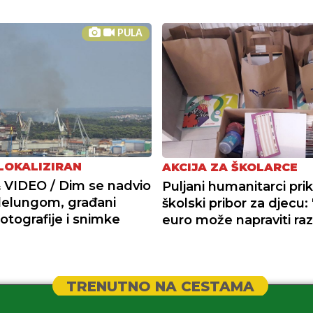
PULA
LOKALIZIRAN
AKCIJA ZA ŠKOLARCE
VIDEO / Dim se nadvio
Puljani humanitarci prik
lelungom, građani
školski pribor za djecu: 
fotografije i snimke
euro može napraviti raz
TRENUTNO NA CESTAMA