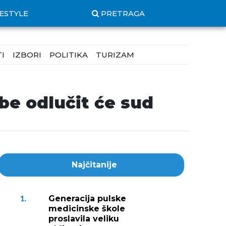
FESTYLE
PRETRAGA
I
IZBORI
POLITIKA
TURIZAM
be odlučit će sud
Najčitanije
Generacija pulske
1.
medicinske škole
proslavila veliku