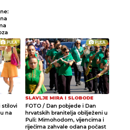
one:
 na
ama
oza
PULA
PULA
SLAVLJE MIRA I SLOBODE
stilovi
FOTO / Dan pobjede i Dan
du na
hrvatskih branitelja obilježeni u
Puli: Mimohodom, vijencima i
riječima zahvale odana počast