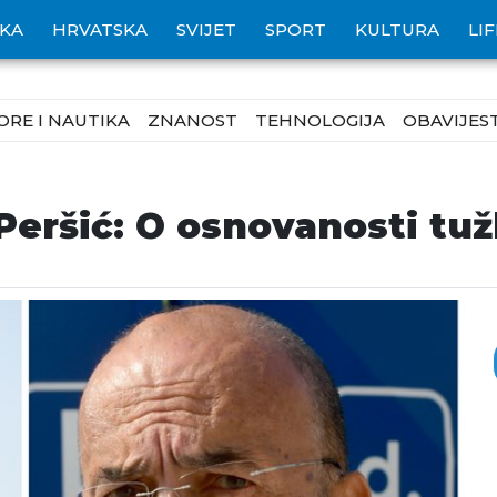
IKA
HRVATSKA
SVIJET
SPORT
KULTURA
LI
ORE I NAUTIKA
ZNANOST
TEHNOLOGIJA
OBAVIJEST
Peršić: O osnovanosti tuž