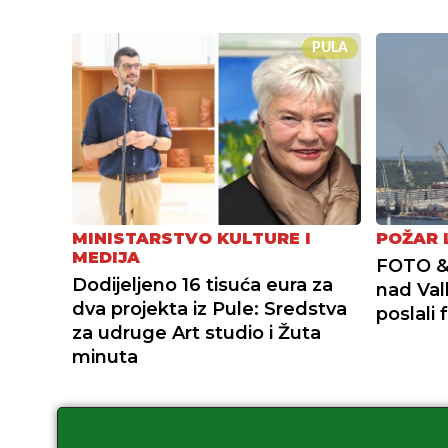
PULA
MINISTARSTVO KULTURE I
POŽAR 
MEDIJA
FOTO & 
Dodijeljeno 16 tisuća eura za
nad Val
dva projekta iz Pule: Sredstva
poslali 
za udruge Art studio i Žuta
minuta