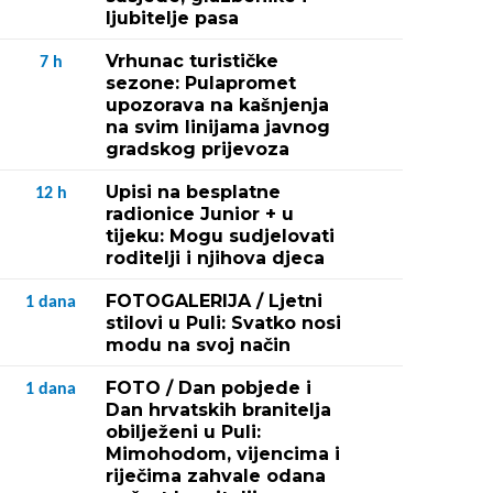
ljubitelje pasa
Vrhunac turističke
7
h
sezone: Pulapromet
upozorava na kašnjenja
na svim linijama javnog
gradskog prijevoza
Upisi na besplatne
12
h
radionice Junior + u
tijeku: Mogu sudjelovati
roditelji i njihova djeca
FOTOGALERIJA / Ljetni
1
dana
stilovi u Puli: Svatko nosi
modu na svoj način
FOTO / Dan pobjede i
1
dana
Dan hrvatskih branitelja
obilježeni u Puli:
Mimohodom, vijencima i
riječima zahvale odana