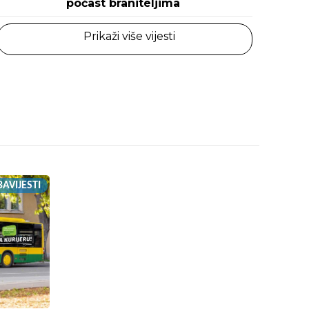
počast braniteljima
Prikaži više vijesti
AVIJESTI