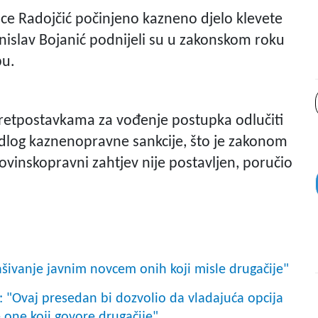
ce Radojčić počinjeno kazneno djelo klevete
anislav Bojanić podnijeli su u zakonskom roku
bu.
pretpostavkama za vođenje postupka odlučiti
edlog kaznenopravne sankcije, što je zakonom
ovinskopravni zahtjev nije postavljen, poručio
rašivanje javnim novcem onih koji misle drugačije"
: "Ovaj presedan bi dozvolio da vladajuća opcija
one koji govore drugačije"