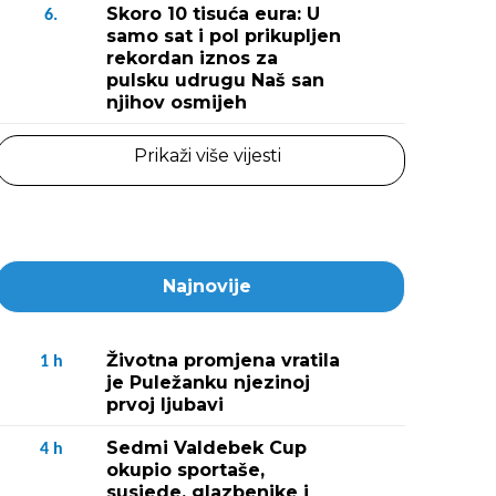
Skoro 10 tisuća eura: U
6.
samo sat i pol prikupljen
rekordan iznos za
pulsku udrugu Naš san
njihov osmijeh
Prikaži više vijesti
Najnovije
Životna promjena vratila
1
h
je Puležanku njezinoj
prvoj ljubavi
Sedmi Valdebek Cup
4
h
okupio sportaše,
susjede, glazbenike i