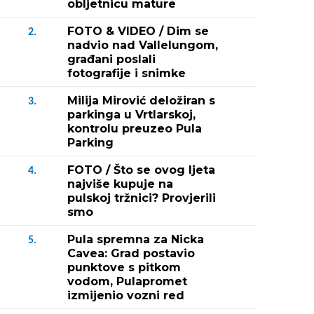
obljetnicu mature
FOTO & VIDEO / Dim se
2.
nadvio nad Vallelungom,
građani poslali
fotografije i snimke
Milija Mirović deložiran s
3.
parkinga u Vrtlarskoj,
kontrolu preuzeo Pula
Parking
FOTO / Što se ovog ljeta
4.
najviše kupuje na
pulskoj tržnici? Provjerili
smo
Pula spremna za Nicka
5.
Cavea: Grad postavio
punktove s pitkom
vodom, Pulapromet
izmijenio vozni red