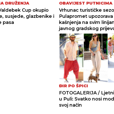
NA DRUŽENJA
OBAVIJEST PUTNICIMA
Valdebek Cup okupio
Vrhunac turističke sez
e, susjede, glazbenike i
Pulapromet upozorava
je pasa
kašnjenja na svim linij
javnog gradskog prijev
ĐIR PO ŠPICI
FOTOGALERIJA / Ljetni 
u Puli: Svatko nosi mo
svoj način