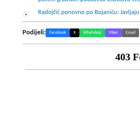
Radojčić ponovno po Bojaniću: Javljaj
Podijeli:
Facebook
X
WhatsApp
Viber
Email