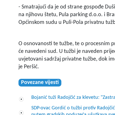
-
Smatrajući da je od strane gospođe Duši
na njihovu štetu, Pula parking d.o.o. i Br
Općinskom sudu u Puli-Pola privatnu tuž
O osnovanosti te tužbe, te o procesnim 
će navedeni sud.
U tužbi je naveden prij
uvjetovani sadržaj privatne tužbe, dok im
je Peršić.
Povezane vijesti
Bojanić tuži Radojčić za klevetu: "Zast
SDP-ovac Gordić o tužbi protiv Radojčić
putem gradskih poduzeća ušutkava sve 