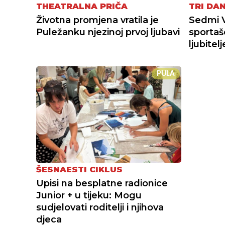
THEATRALNA PRIČA
TRI DA
Životna promjena vratila je
Sedmi 
Puležanku njezinoj prvoj ljubavi
sportaš
ljubitel
PULA
ŠESNAESTI CIKLUS
Upisi na besplatne radionice
Junior + u tijeku: Mogu
sudjelovati roditelji i njihova
djeca