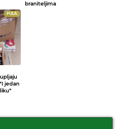
braniteljima
PULA
upljaju
"I jedan
liku"