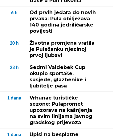
trase u Puli i okolici
Od prvih jedara do novih
6
h
prvaka: Pula obilježava
140 godina jedriličarske
povijesti
Životna promjena vratila
20
h
je Puležanku njezinoj
prvoj ljubavi
Sedmi Valdebek Cup
23
h
okupio sportaše,
susjede, glazbenike i
ljubitelje pasa
Vrhunac turističke
1
dana
sezone: Pulapromet
upozorava na kašnjenja
na svim linijama javnog
gradskog prijevoza
Upisi na besplatne
1
dana