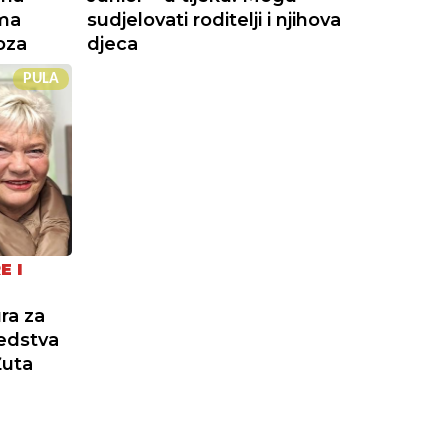
ama
sudjelovati roditelji i njihova
oza
djeca
PULA
E I
ra za
redstva
Žuta