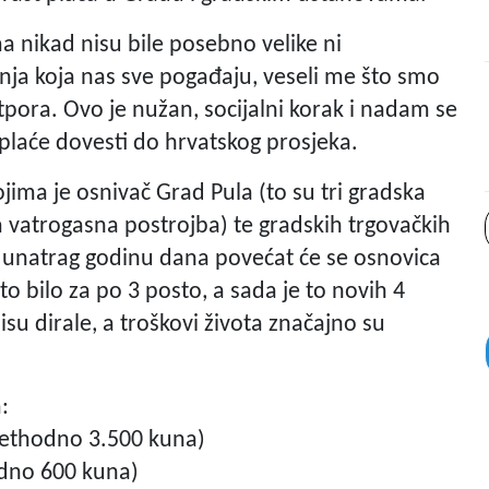
a nikad nisu bile posebno velike ni
jenja koja nas sve pogađaju, veseli me što smo
tpora. Ovo je nužan, socijalni korak i nadam se
plaće dovesti do hrvatskog prosjeka.
ima je osnivač Grad Pula (to su tri gradska
avna vatrogasna postrojba) te gradskih trgovačkih
ut unatrag godinu dana povećat će se osnovica
o bilo za po 3 posto, a sada je to novih 4
su dirale, a troškovi života značajno su
:
prethodno 3.500 kuna)
hodno 600 kuna)