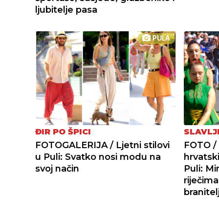
ljubitelje pasa
PULA
ĐIR PO ŠPICI
SLAVLJ
FOTOGALERIJA / Ljetni stilovi
FOTO / 
u Puli: Svatko nosi modu na
hrvatski
svoj način
Puli: M
riječim
branitel