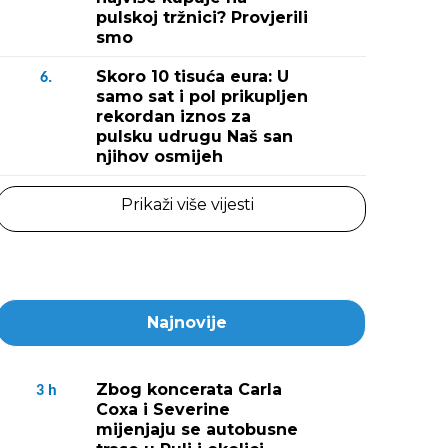
pulskoj tržnici? Provjerili
smo
Skoro 10 tisuća eura: U
6.
samo sat i pol prikupljen
rekordan iznos za
pulsku udrugu Naš san
njihov osmijeh
Prikaži više vijesti
Najnovije
Zbog koncerata Carla
3
h
Coxa i Severine
mijenjaju se autobusne