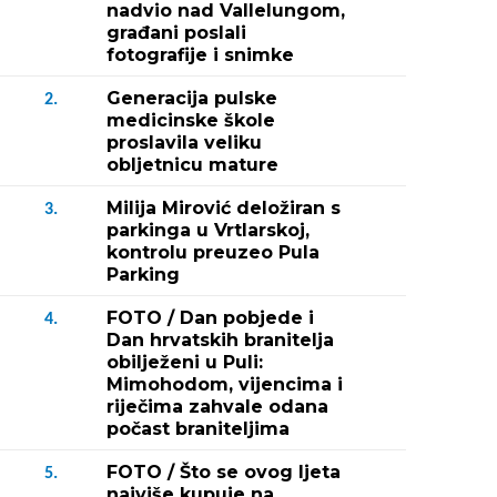
nadvio nad Vallelungom,
građani poslali
fotografije i snimke
Generacija pulske
2.
medicinske škole
proslavila veliku
obljetnicu mature
Milija Mirović deložiran s
3.
parkinga u Vrtlarskoj,
kontrolu preuzeo Pula
Parking
FOTO / Dan pobjede i
4.
Dan hrvatskih branitelja
obilježeni u Puli:
Mimohodom, vijencima i
riječima zahvale odana
počast braniteljima
FOTO / Što se ovog ljeta
5.
najviše kupuje na