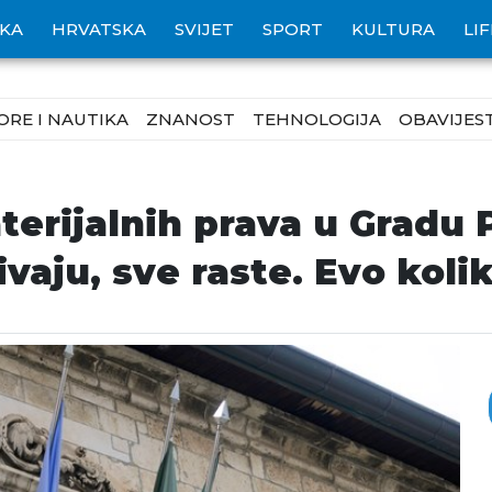
IKA
HRVATSKA
SVIJET
SPORT
KULTURA
LI
ORE I NAUTIKA
ZNANOST
TEHNOLOGIJA
OBAVIJEST
terijalnih prava u Gradu 
vaju, sve raste. Evo koli