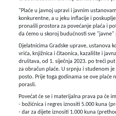
"Plaće u javnoj upravi i javnim ustanovam
konkurentne, a u jeku inflacije i poskupl
pronašli prostora za povećanje plaća i po
da ćemo u skoroj budućnosti sve "javne" 
Djelatnicima Gradske uprave, ustanova koj
vrića, knjižnica i čitaonica, kazalište i j
društava, od 1. siječnja 2023. po treći p
za obračun plaće. U srpnju i studenom je t
posto. Prije toga godinama se ove plaće ni
porasli.
Povećat će se i materijalna prava pa će im
- božićnica i regres iznositi 5.000 kuna (
- dar za dijete iznositi 1.000 kuna (pret