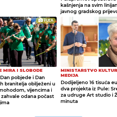
kašnjenja na svim linij
javnog gradskog prijev
PULA
E MIRA I SLOBODE
MINISTARSTVO KULTUR
MEDIJA
Dan pobjede i Dan
Dodijeljeno 16 tisuća eu
h branitelja obilježeni u
dva projekta iz Pule: S
imohodom, vijencima i
za udruge Art studio i 
a zahvale odana počast
minuta
jima