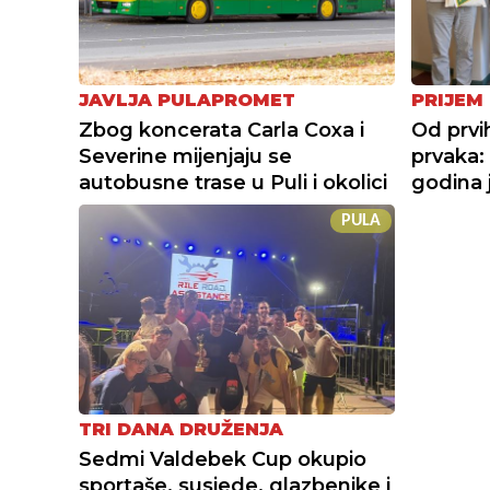
JAVLJA PULAPROMET
PRIJEM
Zbog koncerata Carla Coxa i
Od prvi
Severine mijenjaju se
prvaka:
autobusne trase u Puli i okolici
godina j
PULA
TRI DANA DRUŽENJA
Sedmi Valdebek Cup okupio
sportaše, susjede, glazbenike i