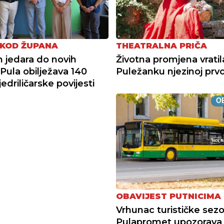
 KOD ŽUPANA
THEATRALNA PRIČA
h jedara do novih
Životna promjena vratil
 Pula obilježava 140
Puležanku njezinoj prvoj
edriličarske povijesti
OB
OBAVIJEST PUTNICIMA
Vrhunac turističke sez
Pulapromet upozorava