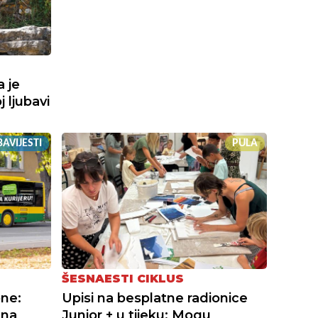
a je
 ljubavi
AVIJESTI
PULA
ŠESNAESTI CIKLUS
one:
Upisi na besplatne radionice
 na
Junior + u tijeku: Mogu