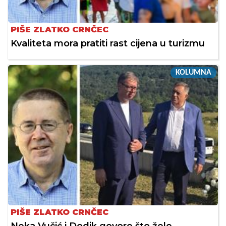
PIŠE ZLATKO CRNČEC
Kvaliteta mora pratiti rast cijena u turizmu
KOLUMNA
PIŠE ZLATKO CRNČEC
Neka Vučić i Dodik govore što žele