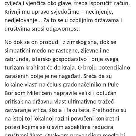
cvijeća i vjenčića oko glave, treba isporučiti račun.
Krivnji mu upravo svjedočimo – nečinjenje,
nedjelovanje... Za to se u ozbiljnim državama i
društvima snosi odgovornost.
No dok se on probudi iz zimskog sna, dok se
simpatični medo ne rastegne, zijevne i ne
zabrunda, istarsko gospodarstvo i prije svega
turizam krahirat će do kraja. O broju potencijalno
zaraženih bolje je ne nagađati. Sreća da su
lokalne vlasti na čelu s gradonačelnikom Pule
Borisom Miletićem napravile veliki i odlučan
pritisak na državnu vlast ultimativno tražeći
zatvaranje vrtića, škola i fakulteta. Prethodno su
na istoj toj lokalnoj razini povučeni konkretni
potezi kojima se u svim aspektima reducira
društveni život. Ovakvom prevencijom moglo bi