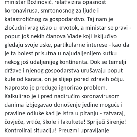
ministar Božinović, relativizira opasnost
koronavirusa, smrtonosnog za ljude i
katastrofičnog za gospodarstvo. Taj nam je
zloćudni vrag ušao u krvotok, a ministar se pravi -
poput još nekih članova Vlade koji isključivo
gledaju svoje uske, partikularne interese - kao da
je ta bolest prisutna u najudaljenijem kutku
nekog još udaljenijeg kontinenta. Dok se temelji
države i njenog gospodarstva urušavaju poput
kule od karata, on je slijep pored zdravih očiju.
Naprosto je predugo ignorirao problem.
Kalkulirao je i pred nadirućim koronavirusom
danima izbjegavao donošenje jedine moguće i
pravilne odluke kad je Istra u pitanju - zatvaraj,
čovječe, vrtiće, škole i fakultete! Spriječi širenje!
Kontroliraj situaciju! Preuzmi upravljanje