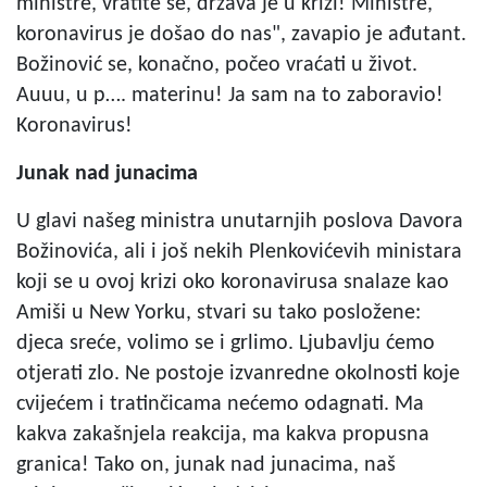
ministre, vratite se, država je u krizi! Ministre,
koronavirus je došao do nas", zavapio je ađutant.
Božinović se, konačno, počeo vraćati u život.
Auuu, u p…. materinu! Ja sam na to zaboravio!
Koronavirus!
Junak nad junacima
U glavi našeg ministra unutarnjih poslova Davora
Božinovića, ali i još nekih Plenkovićevih ministara
koji se u ovoj krizi oko koronavirusa snalaze kao
Amiši u New Yorku, stvari su tako posložene:
djeca sreće, volimo se i grlimo. Ljubavlju ćemo
otjerati zlo. Ne postoje izvanredne okolnosti koje
cvijećem i tratinčicama nećemo odagnati. Ma
kakva zakašnjela reakcija, ma kakva propusna
granica! Tako on, junak nad junacima, naš