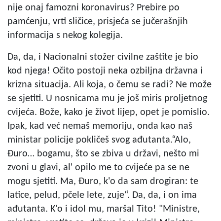
nije onaj famozni koronavirus? Prebire po
pamćenju, vrti sličice, prisjeća se jučerašnjih
informacija s nekog kolegija.
Da, da, i Nacionalni stožer civilne zaštite je bio
kod njega! Očito postoji neka ozbiljna državna i
krizna situacija. Ali koja, o čemu se radi? Ne može
se sjetiti. U nosnicama mu je još miris proljetnog
cvijeća. Bože, kako je život lijep, opet je pomislio.
Ipak, kad već nemaš memoriju, onda kao naš
ministar policije pokličeš svog ađutanta.“Alo,
Đuro… bogamu, što se zbiva u državi, nešto mi
zvoni u glavi, al' opilo me to cvijeće pa se ne
mogu sjetiti. Ma, Đuro, k'o da sam drogiran: te
latice, pelud, pčele lete, zuje“. Da, da, i on ima
ađutanta. K'o i idol mu, maršal Tito! "Ministre,