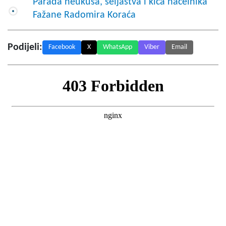
Parada neukusa, seljaštva i kiča načelnika
Fažane Radomira Koraća
Podijeli:
Facebook
X
WhatsApp
Viber
Email