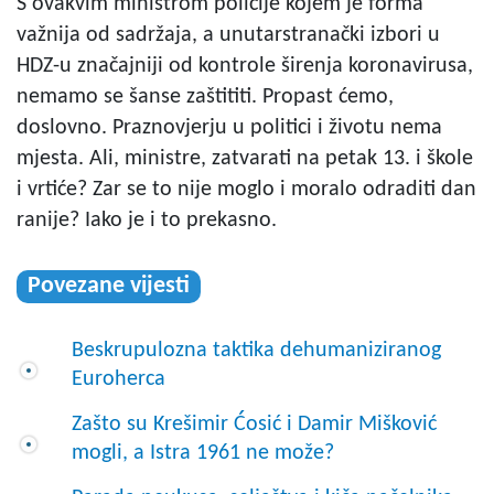
S ovakvim ministrom policije kojem je forma
važnija od sadržaja, a unutarstranački izbori u
HDZ-u značajniji od kontrole širenja koronavirusa,
nemamo se šanse zaštititi. Propast ćemo,
doslovno. Praznovjerju u politici i životu nema
mjesta. Ali, ministre, zatvarati na petak 13. i škole
i vrtiće? Zar se to nije moglo i moralo odraditi dan
ranije? Iako je i to prekasno.
Povezane vijesti
Beskrupulozna taktika dehumaniziranog
Euroherca
Zašto su Krešimir Ćosić i Damir Mišković
mogli, a Istra 1961 ne može?