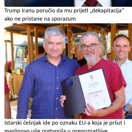
Trump Iranu poručio da mu prijeti „dekapitacija”
ako ne pristane na sporazum
Istarski češnjak ide po oznaku EU-a koja je pršut i
maslinovo ulje pretvorila u prepoznatljive