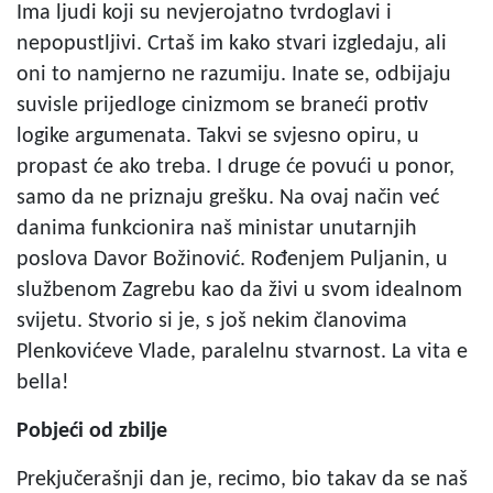
Ima ljudi koji su nevjerojatno tvrdoglavi i
nepopustljivi. Crtaš im kako stvari izgledaju, ali
oni to namjerno ne razumiju. Inate se, odbijaju
suvisle prijedloge cinizmom se braneći protiv
logike argumenata. Takvi se svjesno opiru, u
propast će ako treba. I druge će povući u ponor,
samo da ne priznaju grešku. Na ovaj način već
danima funkcionira naš ministar unutarnjih
poslova Davor Božinović. Rođenjem Puljanin, u
službenom Zagrebu kao da živi u svom idealnom
svijetu. Stvorio si je, s još nekim članovima
Plenkovićeve Vlade, paralelnu stvarnost. La vita e
bella!
Pobjeći od zbilje
Prekjučerašnji dan je, recimo, bio takav da se naš