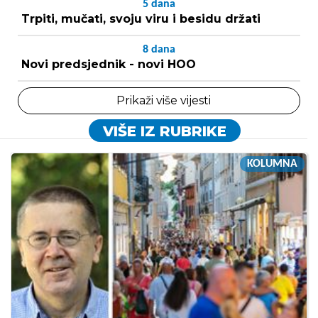
5
dana
Trpiti, mučati, svoju viru i besidu držati
8
dana
Novi predsjednik - novi HOO
Prikaži više vijesti
VIŠE IZ RUBRIKE
KOLUMNA