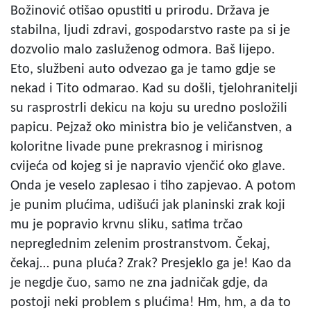
Božinović otišao opustiti u prirodu. Država je
stabilna, ljudi zdravi, gospodarstvo raste pa si je
dozvolio malo zasluženog odmora. Baš lijepo.
Eto, službeni auto odvezao ga je tamo gdje se
nekad i Tito odmarao. Kad su došli, tjelohranitelji
su rasprostrli dekicu na koju su uredno posložili
papicu. Pejzaž oko ministra bio je veličanstven, a
koloritne livade pune prekrasnog i mirisnog
cvijeća od kojeg si je napravio vjenčić oko glave.
Onda je veselo zaplesao i tiho zapjevao. A potom
je punim plućima, udišući jak planinski zrak koji
mu je popravio krvnu sliku, satima trčao
nepreglednim zelenim prostranstvom. Čekaj,
čekaj… puna pluća? Zrak? Presjeklo ga je! Kao da
je negdje čuo, samo ne zna jadničak gdje, da
postoji neki problem s plućima! Hm, hm, a da to