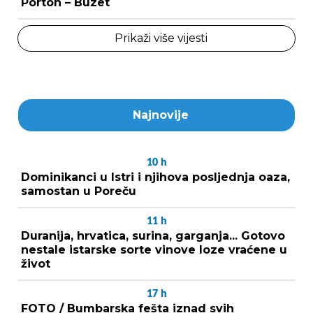
Porton – Buzet
Prikaži više vijesti
Najnovije
10
h
Dominikanci u Istri i njihova posljednja oaza,
samostan u Poreču
11
h
Duranija, hrvatica, surina, garganja... Gotovo
nestale istarske sorte vinove loze vraćene u
život
17
h
FOTO / Bumbarska fešta iznad svih