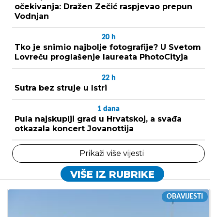
očekivanja: Dražen Zečić raspjevao prepun
Vodnjan
20
h
Tko je snimio najbolje fotografije? U Svetom
Lovreču proglašenje laureata PhotoCityja
22
h
Sutra bez struje u Istri
1
dana
Pula najskuplji grad u Hrvatskoj, a svađa
otkazala koncert Jovanottija
Prikaži više vijesti
VIŠE IZ RUBRIKE
OBAVIJESTI