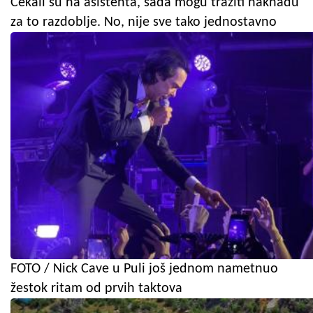
Čekali su na asistenta, sada mogu tražiti naknadu
za to razdoblje. No, nije sve tako jednostavno
FOTO / Nick Cave u Puli još jednom nametnuo
žestok ritam od prvih taktova